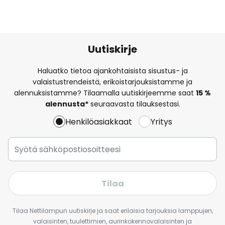
Uutiskirje
Haluatko tietoa ajankohtaisista sisustus- ja
valaistustrendeistä, erikoistarjouksistamme ja
alennuksistamme? Tilaamalla uutiskirjeemme saat
15 %
alennusta*
seuraavasta tilauksestasi.
Henkilöasiakkaat
Yritys
Tilaa
Tilaa Nettilampun uutiskirje ja saat erilaisia tarjouksia lamppujen,
valaisinten, tuulettimien, aurinkokennovalaisinten ja