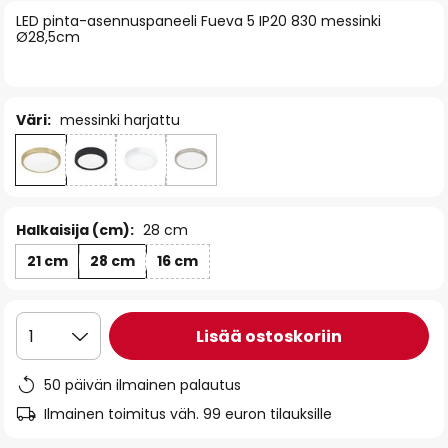
of
LED pinta-asennuspaneeli Fueva 5 IP20 830 messinki
Ø28,5cm
the
images
gallery
Väri:
messinki harjattu
Halkaisija (cm):
28 cm
21 cm
28 cm
16 cm
Lisää ostoskoriin
1
50 päivän ilmainen palautus
Ilmainen toimitus väh. 99 euron tilauksille