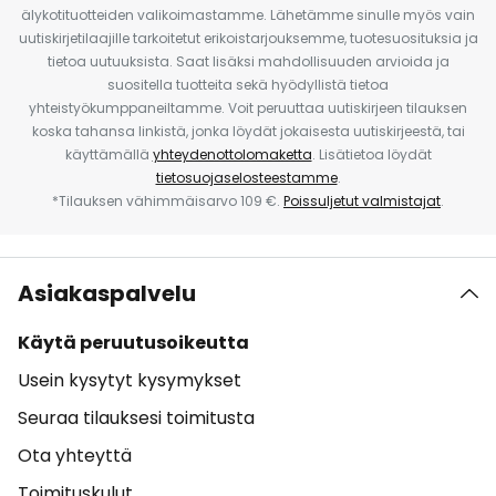
älykotituotteiden valikoimastamme. Lähetämme sinulle myös vain
uutiskirjetilaajille tarkoitetut erikoistarjouksemme, tuotesuosituksia ja
tietoa uutuuksista. Saat lisäksi mahdollisuuden arvioida ja
suositella tuotteita sekä hyödyllistä tietoa
yhteistyökumppaneiltamme. Voit peruuttaa uutiskirjeen tilauksen
koska tahansa linkistä, jonka löydät jokaisesta uutiskirjeestä, tai
käyttämällä
yhteydenottolomaketta
. Lisätietoa löydät
tietosuojaselosteestamme
.
*Tilauksen vähimmäisarvo 109 €.
Poissuljetut valmistajat
.
Asiakaspalvelu
Käytä peruutusoikeutta
Usein kysytyt kysymykset
Seuraa tilauksesi toimitusta
Ota yhteyttä
Toimituskulut