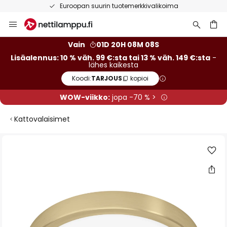
Euroopan suurin tuotemerkkivalikoima
Skip
to
Content
Vain
01D 20H 08M 08S
Lisäalennus: 10 % väh. 99 €:sta tai 13 % väh. 149 €:sta
-
lähes kaikesta
Koodi:
TARJOUS
kopioi
WOW-viikko:
jopa -70 % >
Kattovalaisimet
Skip
to
the
end
of
the
images