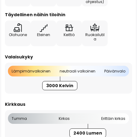
ohjeistus)
Täydellinen näihin tiloihin
Olohuone
Eteinen
Keittiö
Ruokailutil
a
Valaisukyky
Lämpimänvalkoinen
neutraali valkoinen
Päivänvalo
3000 Kelvin
Kirkkaus
Tumma
Kirkas
Erittäin kirkas
2400 Lumen