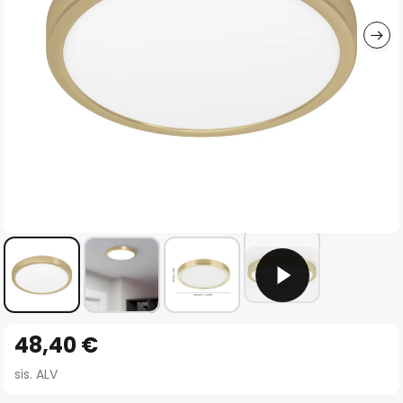
gallery
Skip
48,40 €
to
the
sis. ALV
beginning