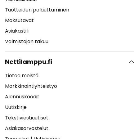
Tuotteiden palauttaminen
Maksutavat
Asiakastili
Valmistajan takuu
Nettilamppu.fi
Tietoa meistä
Markkinointiyhteistyö
Alennuskoodit
Uutiskirje
Tekstiviestiuutiset
Asiakasarvostelut
Työpaikat
|
Uutishuone