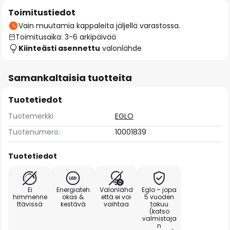
Toimitustiedot
Vain muutamia kappaleita jäljellä varastossa.
Toimitusaika: 3-6 arkipäivää
Kiinteästi asennettu
valonlähde
Samankaltaisia tuotteita
Tuotetiedot
Tuotemerkki
EGLO
Tuotenumero:
10001839
Tuotetiedot
Ei
Energiateh
Valonlähd
Eglo – jopa
himmenne
okas &
että ei voi
5 vuoden
ttävissä
kestävä
vaihtaa
takuu
(katso
valmistaja
n