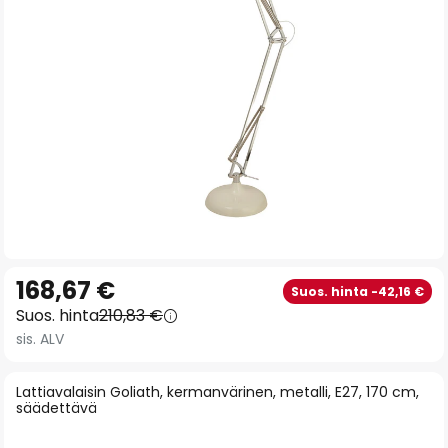
gallery
Skip
168,67 €
Suos. hinta -42,16 €
to
Suos. hinta
210,83 €
the
sis. ALV
beginning
of
Lattiavalaisin Goliath, kermanvärinen, metalli, E27, 170 cm,
the
säädettävä
images
gallery