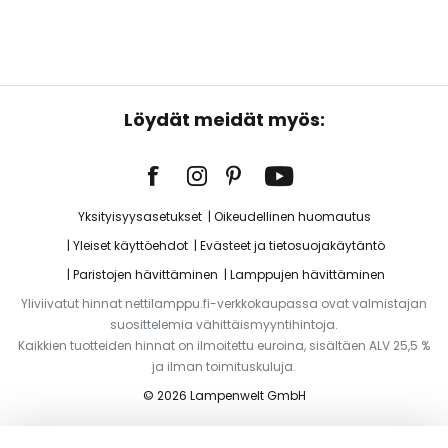
Löydät meidät myös:
Yksityisyysasetukset
Oikeudellinen huomautus
Yleiset käyttöehdot
Evästeet ja tietosuojakäytäntö
Paristojen hävittäminen
Lamppujen hävittäminen
Yliviivatut hinnat nettilamppu.fi-verkkokaupassa ovat valmistajan
suosittelemia vähittäismyyntihintoja.
Kaikkien tuotteiden hinnat on ilmoitettu euroina, sisältäen ALV 25,5 %
ja ilman toimituskuluja.
© 2026 Lampenwelt GmbH