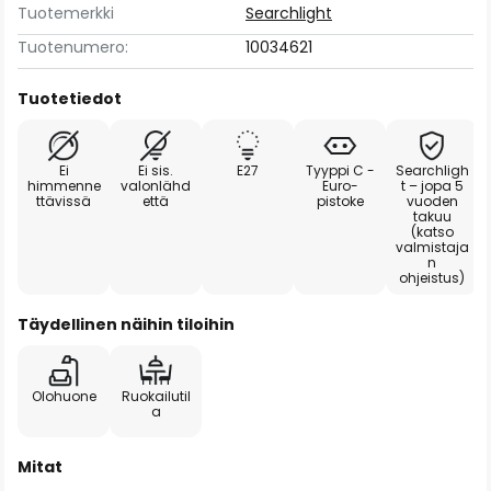
Tuotemerkki
Searchlight
Tuotenumero:
10034621
Tuotetiedot
Ei
Ei sis.
E27
Tyyppi C -
Searchligh
himmenne
valonlähd
Euro-
t – jopa 5
ttävissä
että
pistoke
vuoden
takuu
(katso
valmistaja
n
ohjeistus)
Täydellinen näihin tiloihin
Olohuone
Ruokailutil
a
Mitat