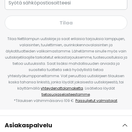
Tilaa
Tilaa Nettilampun uutiskirje ja saat erilaisia tarjouksia lamppujen,
valaisinten, tuulettimien, aurinkokennovalaisinten ja
älykotituotteiden valikoimastamme. Lähetämme sinulle myös vain
uutiskirjetilaajille tarkoitetut erikoistarjouksemme, tuotesuosituksia ja
tietoa uutuuksista. Saat lisäksi mahdollisuuden arvioida ja
suositella tuotteita sekä hyödyllistä tietoa
yhteistyökumppaneiltamme. Voit peruuttaa uutiskirjeen tilauksen
koska tahansa linkistä, jonka löydät jokaisesta uutiskirjeestä, tai
käyttämällä
yhteydenottolomaketta
. Lisätietoa löydät
tietosuojaselosteestamme
.
*Tilauksen vähimmäisarvo 109 €.
Poissuljetut valmistajat
.
Asiakaspalvelu