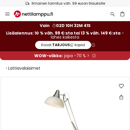
Ilmainen toimitus väh. 99 euron tilauksille
Skip
to
Content
Vain
02D 10H 32M 40S
Lisäalennus: 10 % väh. 99 €:sta tai 13 % väh. 149 €:sta
-
lähes kaikesta
Koodi:
TARJOUS
kopioi
WOW-viikko:
jopa -70 % >
Lattiavalaisimet
Skip
to
the
end
of
the
images