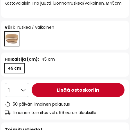
Kattovalaisin Trio juutti, luonnonruskea/valkoinen, Ø45cm
the
images
gallery
Väri:
ruskea / valkoinen
Halkaisija (cm):
45 cm
45 cm
Lisää ostoskoriin
1
50 päivän ilmainen palautus
Ilmainen toimitus väh. 99 euron tilauksille
Toimitustiedot