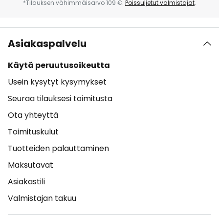
*Tilauksen vähimmäisarvo 109 €.
Poissuljetut valmistajat
.
Asiakaspalvelu
Käytä peruutusoikeutta
Usein kysytyt kysymykset
Seuraa tilauksesi toimitusta
Ota yhteyttä
Toimituskulut
Tuotteiden palauttaminen
Maksutavat
Asiakastili
Valmistajan takuu