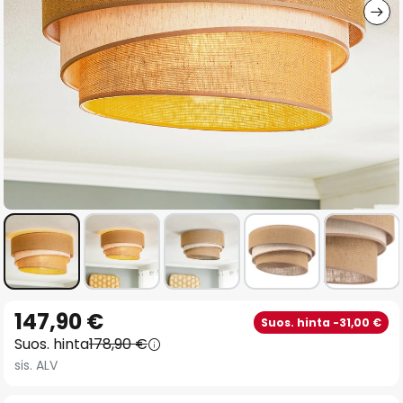
Skip
147,90 €
Suos. hinta -31,00 €
to
Suos. hinta
178,90 €
the
sis. ALV
beginning
of