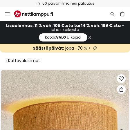
50 päivän ilmainen palautus
Skip
to
Content
Lisäalennus: 11 % väh. 109 €:sta tai 14 % väh. 159 €:sta
-
lähes kaikesta
Koodi:
VALO
kopioi
Säästöpäivät:
jopa -70 % >
Kattovalaisimet
Skip
to
the
end
of
the
images
gallery