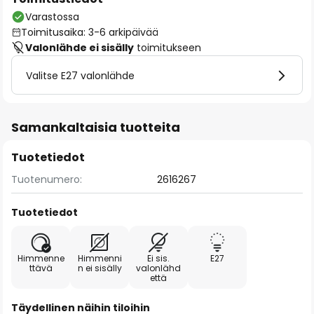
Varastossa
Toimitusaika: 3-6 arkipäivää
Valonlähde ei sisälly
toimitukseen
Valitse E27 valonlähde
Samankaltaisia tuotteita
Tuotetiedot
Tuotenumero:
2616267
Tuotetiedot
Himmenne
Himmenni
Ei sis.
E27
ttävä
n ei sisälly
valonlähd
että
Täydellinen näihin tiloihin