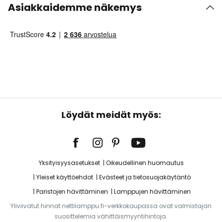
Asiakkaidemme näkemys
Löydät meidät myös:
Yksityisyysasetukset
Oikeudellinen huomautus
Yleiset käyttöehdot
Evästeet ja tietosuojakäytäntö
Paristojen hävittäminen
Lamppujen hävittäminen
Yliviivatut hinnat nettilamppu.fi-verkkokaupassa ovat valmistajan
suosittelemia vähittäismyyntihintoja.