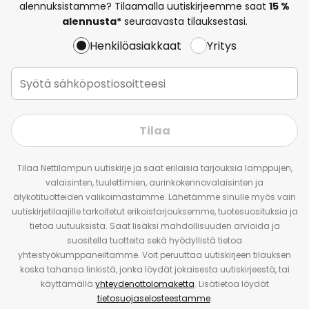
alennuksistamme? Tilaamalla uutiskirjeemme saat
15 %
alennusta*
seuraavasta tilauksestasi.
Henkilöasiakkaat
Yritys
Tilaa
Tilaa Nettilampun uutiskirje ja saat erilaisia tarjouksia lamppujen,
valaisinten, tuulettimien, aurinkokennovalaisinten ja
älykotituotteiden valikoimastamme. Lähetämme sinulle myös vain
uutiskirjetilaajille tarkoitetut erikoistarjouksemme, tuotesuosituksia ja
tietoa uutuuksista. Saat lisäksi mahdollisuuden arvioida ja
suositella tuotteita sekä hyödyllistä tietoa
yhteistyökumppaneiltamme. Voit peruuttaa uutiskirjeen tilauksen
koska tahansa linkistä, jonka löydät jokaisesta uutiskirjeestä, tai
käyttämällä
yhteydenottolomaketta
. Lisätietoa löydät
tietosuojaselosteestamme
.