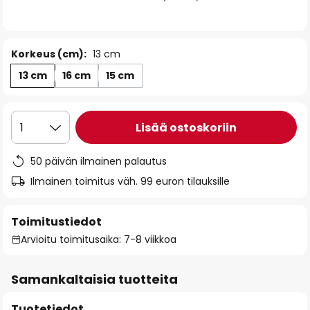
the
images
gallery
Korkeus (cm):
13 cm
13 cm
16 cm
15 cm
Lisää ostoskoriin
1
50 päivän ilmainen palautus
Ilmainen toimitus väh. 99 euron tilauksille
Toimitustiedot
Arvioitu toimitusaika: 7-8 viikkoa
Samankaltaisia tuotteita
Tuotetiedot