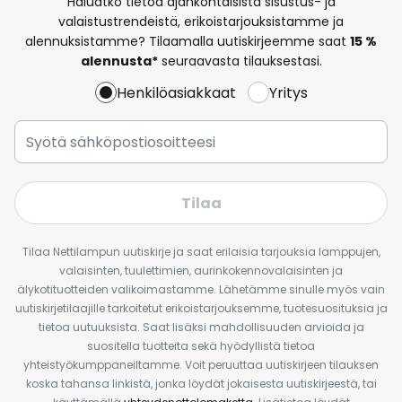
Haluatko tietoa ajankohtaisista sisustus- ja
valaistustrendeistä, erikoistarjouksistamme ja
alennuksistamme? Tilaamalla uutiskirjeemme saat
15 %
alennusta*
seuraavasta tilauksestasi.
Henkilöasiakkaat
Yritys
Tilaa
Tilaa Nettilampun uutiskirje ja saat erilaisia tarjouksia lamppujen,
valaisinten, tuulettimien, aurinkokennovalaisinten ja
älykotituotteiden valikoimastamme. Lähetämme sinulle myös vain
uutiskirjetilaajille tarkoitetut erikoistarjouksemme, tuotesuosituksia ja
tietoa uutuuksista. Saat lisäksi mahdollisuuden arvioida ja
suositella tuotteita sekä hyödyllistä tietoa
yhteistyökumppaneiltamme. Voit peruuttaa uutiskirjeen tilauksen
koska tahansa linkistä, jonka löydät jokaisesta uutiskirjeestä, tai