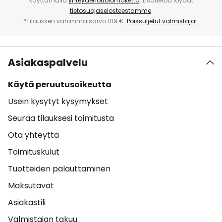
käyttämällä
yhteydenottolomaketta
. Lisätietoa löydät
tietosuojaselosteestamme
.
*Tilauksen vähimmäisarvo 109 €.
Poissuljetut valmistajat
.
Asiakaspalvelu
Käytä peruutusoikeutta
Usein kysytyt kysymykset
Seuraa tilauksesi toimitusta
Ota yhteyttä
Toimituskulut
Tuotteiden palauttaminen
Maksutavat
Asiakastili
Valmistajan takuu