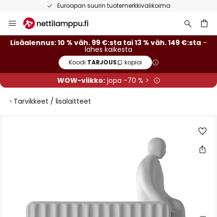
Euroopan suurin tuotemerkkivalikoima
Skip
to
Content
Lisäalennus: 10 % väh. 99 €:sta tai 13 % väh. 149 €:sta
-
lähes kaikesta
Koodi:
TARJOUS
kopioi
WOW-viikko:
jopa -70 % >
Tarvikkeet / lisälaitteet
Skip
to
the
end
of
the
images
gallery