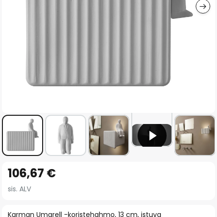
Skip
106,67 €
to
the
sis. ALV
beginning
of
Karman Umarell -koristehahmo, 13 cm, istuva