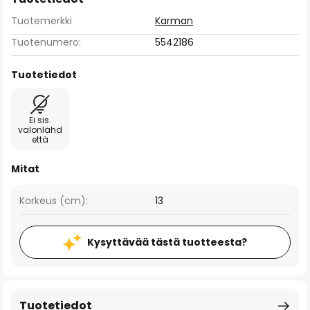
Tuotemerkki
Karman
Tuotenumero:
5542186
Tuotetiedot
Ei sis.
valonlähd
että
Mitat
Korkeus (cm):
13
Kysyttävää tästä tuotteesta?
Tuotetiedot