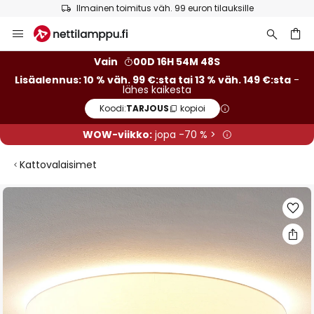
Ilmainen toimitus väh. 99 euron tilauksille
Skip
to
Content
Vain
00D 16H 54M 48S
Lisäalennus: 10 % väh. 99 €:sta tai 13 % väh. 149 €:sta
-
lähes kaikesta
Koodi:
TARJOUS
kopioi
WOW-viikko:
jopa -70 % >
Kattovalaisimet
Skip
to
the
end
of
the
images