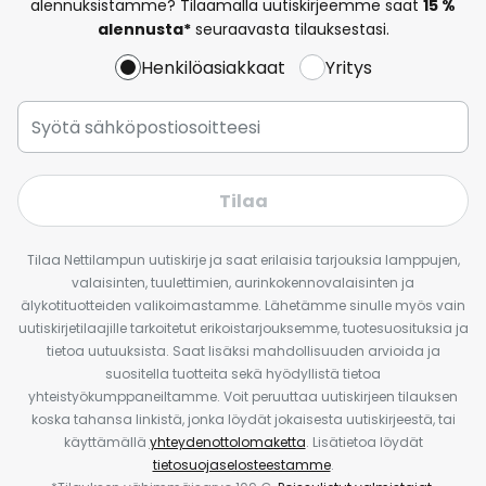
alennuksistamme? Tilaamalla uutiskirjeemme saat
15 %
alennusta*
seuraavasta tilauksestasi.
Henkilöasiakkaat
Yritys
Tilaa
Tilaa Nettilampun uutiskirje ja saat erilaisia tarjouksia lamppujen,
valaisinten, tuulettimien, aurinkokennovalaisinten ja
älykotituotteiden valikoimastamme. Lähetämme sinulle myös vain
uutiskirjetilaajille tarkoitetut erikoistarjouksemme, tuotesuosituksia ja
tietoa uutuuksista. Saat lisäksi mahdollisuuden arvioida ja
suositella tuotteita sekä hyödyllistä tietoa
yhteistyökumppaneiltamme. Voit peruuttaa uutiskirjeen tilauksen
koska tahansa linkistä, jonka löydät jokaisesta uutiskirjeestä, tai
käyttämällä
yhteydenottolomaketta
. Lisätietoa löydät
tietosuojaselosteestamme
.