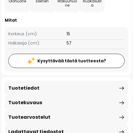
Olohuone
Eteinen
Makuuhuo
Ruokailutil
ne
a
Mitat
Korkeus (cm):
15
Halkaisija (cm):
57
Kysyttävää tästä tuotteesta?
Tuotetiedot
Tuotekuvaus
Tuotearvostelut
Ladattavat tiedostot