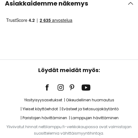
Asiakkaidemme näkemys
Löydät meidät myös:
Yksityisyysasetukset
Oikeudellinen huomautus
Yleiset käyttöehdot
Evästeet ja tietosuojakäytäntö
Paristojen hävittäminen
Lamppujen hävittäminen
Yliviivatut hinnat nettilamppu.fi-verkkokaupassa ovat valmistajan
suosittelemia vähittäismyyntihintoja.