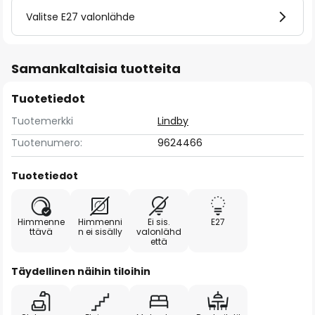
Valitse E27 valonlähde
Samankaltaisia tuotteita
Tuotetiedot
Tuotemerkki
Lindby
Tuotenumero:
9624466
Tuotetiedot
Himmenne
Himmenni
Ei sis.
E27
ttävä
n ei sisälly
valonlähd
että
Täydellinen näihin tiloihin