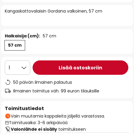
of
Kangaskattovalaisin Gordana valkoinen, 57 cm
the
images
gallery
Halkaisija (cm):
57 cm
57 cm
Lisää ostoskoriin
1
50 päivän ilmainen palautus
Ilmainen toimitus väh. 99 euron tilauksille
Toimitustiedot
Vain muutamia kappaleita jäljellä varastossa.
Toimitusaika: 3-6 arkipäivää
Valonlähde ei sisälly
toimitukseen