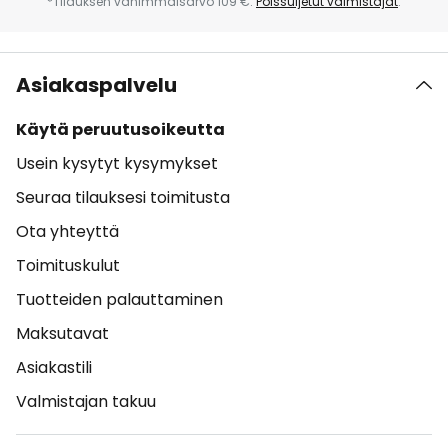
*Tilauksen vähimmäisarvo 109 €.
Poissuljetut valmistajat
.
Asiakaspalvelu
Käytä peruutusoikeutta
Usein kysytyt kysymykset
Seuraa tilauksesi toimitusta
Ota yhteyttä
Toimituskulut
Tuotteiden palauttaminen
Maksutavat
Asiakastili
Valmistajan takuu