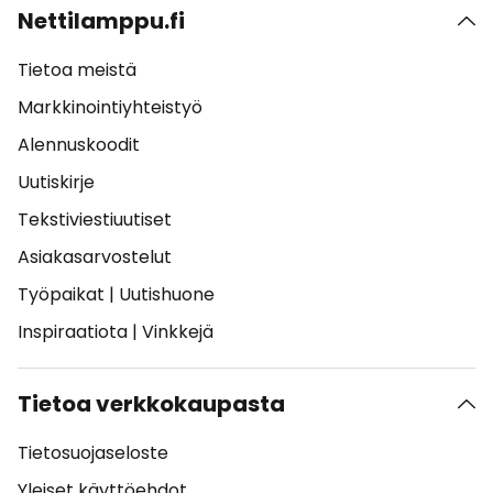
Nettilamppu.fi
Tietoa meistä
Markkinointiyhteistyö
Alennuskoodit
Uutiskirje
Tekstiviestiuutiset
Asiakasarvostelut
Työpaikat
|
Uutishuone
Inspiraatiota
|
Vinkkejä
Tietoa verkkokaupasta
Tietosuojaseloste
Yleiset käyttöehdot