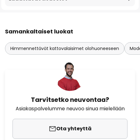
Samankaltaiset luokat
Himmennettävät kattovalaisimet olohuoneeseen
Mode
Tarvitsetko neuvontaa?
Asiakaspalvelumme neuvoo sinua mielellään
Ota yhteyttä