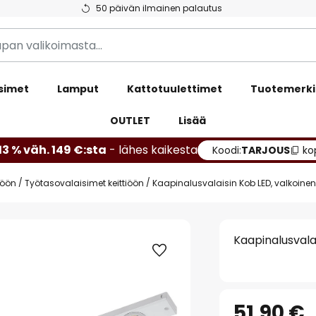
50 päivän ilmainen palautus
simet
Lamput
Kattotuulettimet
Tuotemerki
OUTLET
Lisää
13 % väh. 149 €:sta
- lähes kaikesta
Koodi:
TARJOUS
ko
iöön
Työtasovalaisimet keittiöön
Kaapinalusvalaisin Kob LED, valkoinen
Kaapinalusvala
51,90 €