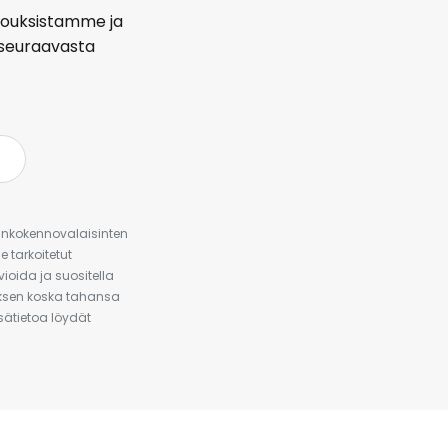
arjouksistamme ja
seuraavasta
urinkokennovalaisinten
 tarkoitetut
ioida ja suositella
auksen koska tahansa
isätietoa löydät