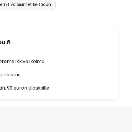
rnit valaisimet keittiöön
u.fi
uotemerkkivalikoima
 palautus
h. 99 euron tilauksille