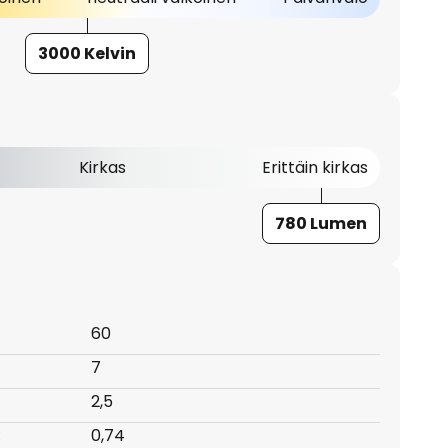
3000 Kelvin
Kirkas
Erittäin kirkas
780 Lumen
60
7
2,5
:
0,74