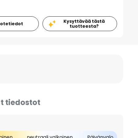
Kysyttävää tästä
uotetiedot
tuotteesta?
t tiedostot
oinen
neutraali valkoinen
Päivänvalo