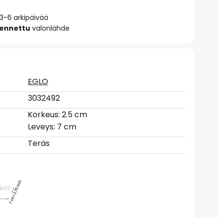
 3-6 arkipäivää
sennettu
valonlähde
EGLO
3032492
Korkeus: 2.5 cm
Leveys: 7 cm
Teräs