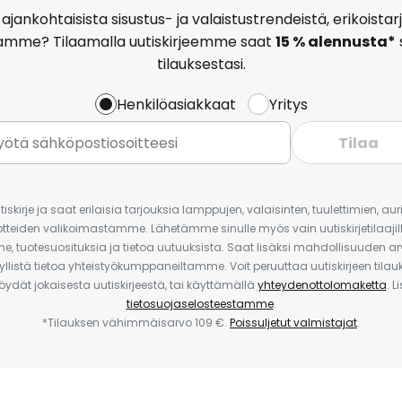
ajankohtaisista sisustus- ja valaistustrendeistä, erikoist
amme? Tilaamalla uutiskirjeemme saat
15 % alennusta*
tilauksestasi.
Henkilöasiakkaat
Yritys
Tilaa
iskirje ja saat erilaisia tarjouksia lamppujen, valaisinten, tuulettimien, a
uotteiden valikoimastamme. Lähetämme sinulle myös vain uutiskirjetilaajille
e, tuotesuosituksia ja tietoa uutuuksista. Saat lisäksi mahdollisuuden arv
yllistä tietoa yhteistyökumppaneiltamme. Voit peruuttaa uutiskirjeen til
 löydät jokaisesta uutiskirjeestä, tai käyttämällä
yhteydenottolomaketta
. L
tietosuojaselosteestamme
.
*Tilauksen vähimmäisarvo 109 €.
Poissuljetut valmistajat
.