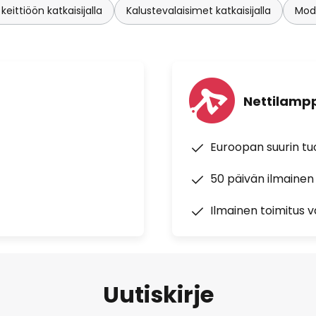
eittiöön katkaisijalla
Kalustevalaisimet katkaisijalla
Mode
Nettilampp
Euroopan suurin t
50 päivän ilmainen
Ilmainen toimitus vä
Uutiskirje