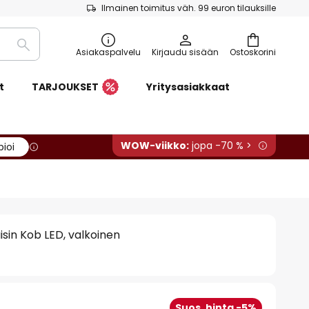
Ilmainen toimitus väh. 99 euron tilauksille
Etsi
Asiakaspalvelu
Kirjaudu sisään
Ostoskorini
t
TARJOUKSET
Yritysasiakkaat
WOW-viikko:
jopa -70 % >
pioi
isin Kob LED, valkoinen
Suos. hinta -5%