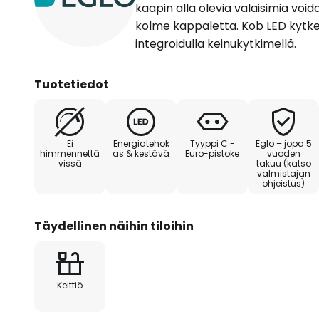
kaapin alla olevia valaisimia vo
kolme kappaletta. Kob LED kytket
integroidulla keinukytkimellä.
Tuotetiedot
Ei
Energiatehok
Tyyppi C -
Eglo – jopa 5
himmennettä
as & kestävä
Euro-pistoke
vuoden
vissä
takuu (katso
valmistajan
ohjeistus)
Täydellinen näihin tiloihin
Keittiö