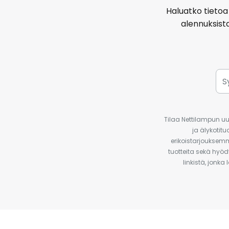
Haluatko tietoa 
alennuksist
Tilaa Nettilampun uut
ja älykotit
erikoistarjouksemm
tuotteita sekä hyöd
linkistä, jonka