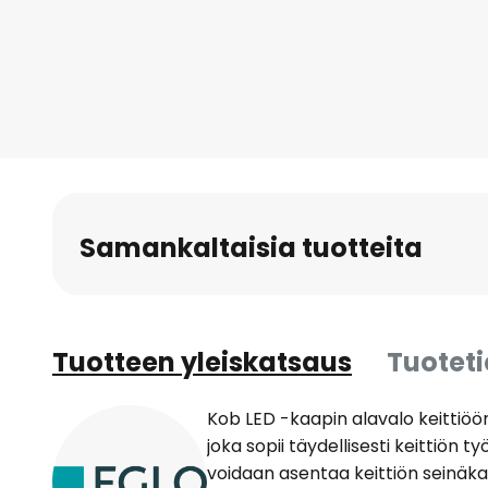
to
the
beginning
of
the
images
gallery
Samankaltaisia tuotteita
Tuotteen yleiskatsaus
Tuotet
Kob LED -kaapin alavalo keittiöö
joka sopii täydellisesti keittiön 
voidaan asentaa keittiön seinäkaa