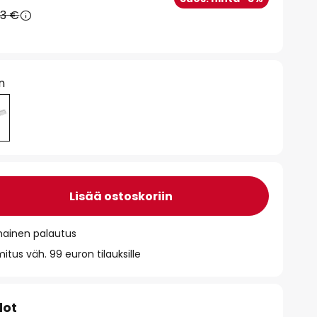
73 €
n
Lisää ostoskoriin
mainen palautus
itus väh. 99 euron tilauksille
dot