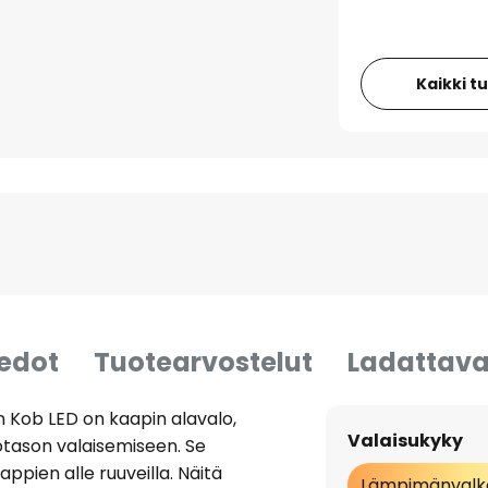
Kaikki t
iedot
Tuotearvostelut
Ladattava
n Kob LED on kaapin alavalo,
Valaisukyky
työtason valaisemiseen. Se
ppien alle ruuveilla. Näitä
Lämpimänvalk