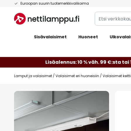
Skip
Euroopan suurin tuotemerkkivalikoima
to
Etsi
Content
verkkokaupan
valikoimasta...
Sisävalaisimet
Huoneet
Ulkovalai
Lisäalennus: 10 % väh. 99 €:sta tai 
Lamput ja valaisimet
Valaisimet eri huoneisiin
Valaisimet keitt
Skip
to
the
end
of
the