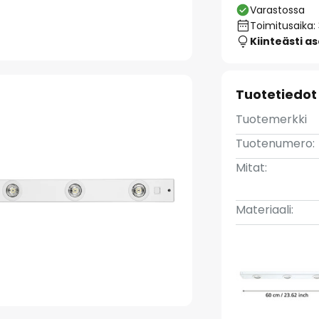
Varastossa
Toimitusaika:
Kiinteästi a
Tuotetiedot
Tuotemerkki
Tuotenumero:
Mitat:
Materiaali: