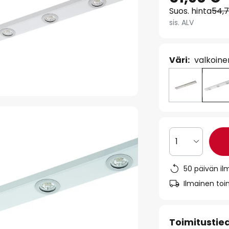
Suos. hinta
54,
sis. ALV
Väri:
valkoine
1
50 päivän il
Ilmainen toim
Toimitustie