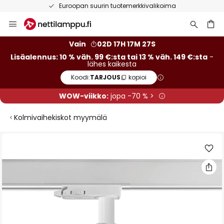
Euroopan suurin tuotemerkkivalikoima
Skip
to
Content
Vain
02D 17H 17M 27S
Lisäalennus: 10 % väh. 99 €:sta tai 13 % väh. 149 €:sta
-
lähes kaikesta
Koodi:
TARJOUS
kopioi
WOW-viikko:
jopa -70 % >
Kolmivaihekiskot myymälä
Skip
to
the
end
of
the
images