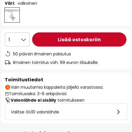
Väri:
valkoinen
Lisää ostoskoriin
1
50 päivän ilmainen palautus
Ilmainen toimitus väh. 99 euron tilauksille
Toimitustiedot
Vain muutamia kappaleita jäljellä varastossa.
Toimitusaika: 3-6 arkipäivää
Valonlähde ei sisälly
toimitukseen
Valitse GU10 valonlähde