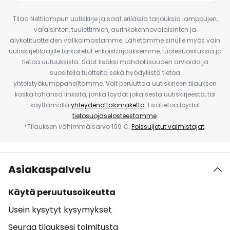
Tilaa Nettilampun uutiskirje ja saat erilaisia tarjouksia lamppujen,
valaisinten, tuulettimien, aurinkokennovalaisinten ja
älykotituotteiden valikoimastamme. Lähetämme sinulle myös vain
uutiskirjetilaajille tarkoitetut erikoistarjouksemme, tuotesuosituksia ja
tietoa uutuuksista. Saat lisäksi mahdollisuuden arvioida ja
suositella tuotteita sekä hyödyllistä tietoa
yhteistyökumppaneiltamme. Voit peruuttaa uutiskirjeen tilauksen
koska tahansa linkistä, jonka löydät jokaisesta uutiskirjeestä, tai
käyttämällä
yhteydenottolomaketta
. Lisätietoa löydät
tietosuojaselosteestamme
.
*Tilauksen vähimmäisarvo 109 €.
Poissuljetut valmistajat
.
Asiakaspalvelu
Käytä peruutusoikeutta
Usein kysytyt kysymykset
Seuraa tilauksesi toimitusta