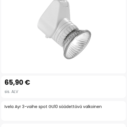
gallery
Skip
65,90 €
to
the
sis. ALV
beginning
of
Ivela Ayr 3-vaihe spot GU10 säädettävä valkoinen
the
images
gallery