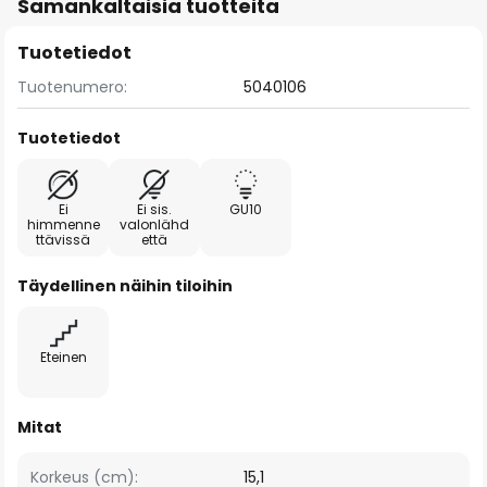
Samankaltaisia tuotteita
Tuotetiedot
Tuotenumero:
5040106
Tuotetiedot
Ei
Ei sis.
GU10
himmenne
valonlähd
ttävissä
että
Täydellinen näihin tiloihin
Eteinen
Mitat
Korkeus (cm):
15,1