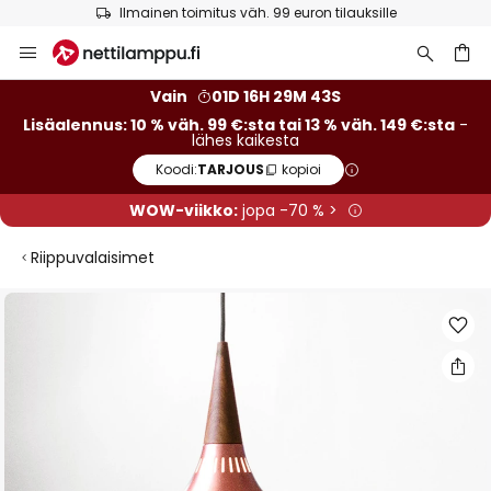
Ilmainen toimitus väh. 99 euron tilauksille
Skip
to
Content
Vain
01D 16H 29M 43S
Lisäalennus: 10 % väh. 99 €:sta tai 13 % väh. 149 €:sta
-
lähes kaikesta
Koodi:
TARJOUS
kopioi
WOW-viikko:
jopa -70 % >
Riippuvalaisimet
Skip
to
the
end
of
the
images