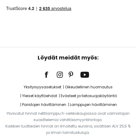
Löydät meidät myös:
Yksityisyysasetukset
Oikeudellinen huomautus
Yleiset käyttöehdot
Evästeet ja tietosuojakäytäntö
Paristojen hävittäminen
Lamppujen hävittäminen
Yliviivatut hinnat nettilamppu.fi-verkkokaupassa ovat valmistajan
suosittelemia vähittäismyyntihintoja.
Kaikkien tuotteiden hinnat on ilmoitettu euroina, sisältäen ALV 25,5 %
ja ilman toimituskuluja.