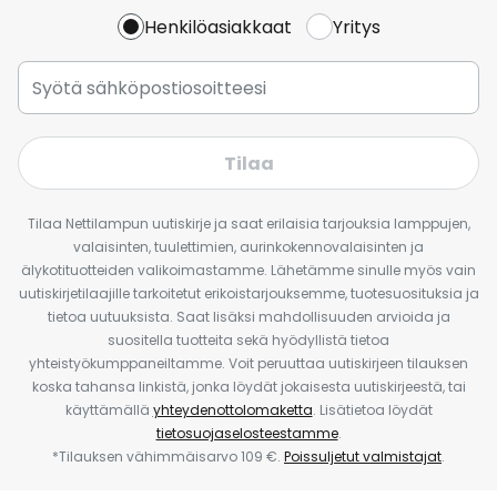
Henkilöasiakkaat
Yritys
Tilaa
Tilaa Nettilampun uutiskirje ja saat erilaisia tarjouksia lamppujen,
valaisinten, tuulettimien, aurinkokennovalaisinten ja
älykotituotteiden valikoimastamme. Lähetämme sinulle myös vain
uutiskirjetilaajille tarkoitetut erikoistarjouksemme, tuotesuosituksia ja
tietoa uutuuksista. Saat lisäksi mahdollisuuden arvioida ja
suositella tuotteita sekä hyödyllistä tietoa
yhteistyökumppaneiltamme. Voit peruuttaa uutiskirjeen tilauksen
koska tahansa linkistä, jonka löydät jokaisesta uutiskirjeestä, tai
käyttämällä
yhteydenottolomaketta
. Lisätietoa löydät
tietosuojaselosteestamme
.
*Tilauksen vähimmäisarvo 109 €.
Poissuljetut valmistajat
.