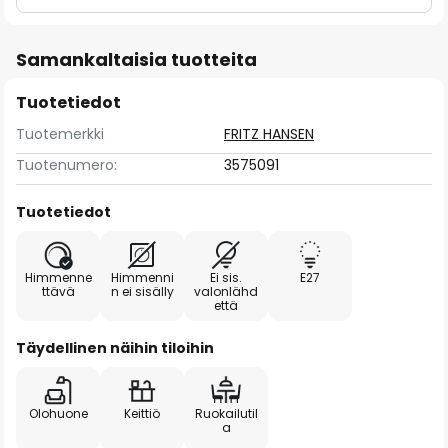
Samankaltaisia tuotteita
Tuotetiedot
Tuotemerkki
FRITZ HANSEN
Tuotenumero:
3575091
Tuotetiedot
Himmenne
Himmenni
Ei sis.
E27
ttävä
n ei sisälly
valonlähd
että
Täydellinen näihin tiloihin
Olohuone
Keittiö
Ruokailutil
a