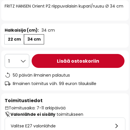
of
FRITZ HANSEN Orient P2 riippuvalaisin kupari/ruusu Ø 34 cm
the
images
gallery
Halkaisija (cm):
34 cm
22 cm
34 cm
Lisää ostoskoriin
1
50 päivän ilmainen palautus
Ilmainen toimitus väh. 99 euron tilauksille
Toimitustiedot
Toimitusaika: 7-11 arkipäivää
Valonlähde ei sisälly
toimitukseen
Valitse E27 valonlähde