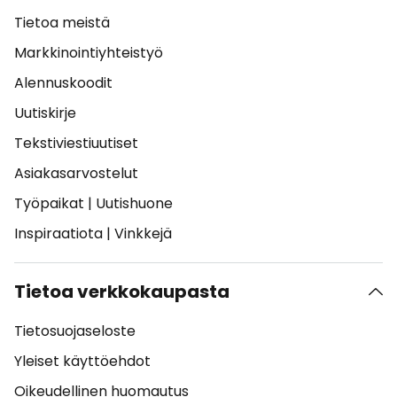
Tietoa meistä
Markkinointiyhteistyö
Alennuskoodit
Uutiskirje
Tekstiviestiuutiset
Asiakasarvostelut
Työpaikat
|
Uutishuone
Inspiraatiota
|
Vinkkejä
Tietoa verkkokaupasta
Tietosuojaseloste
Yleiset käyttöehdot
Oikeudellinen huomautus