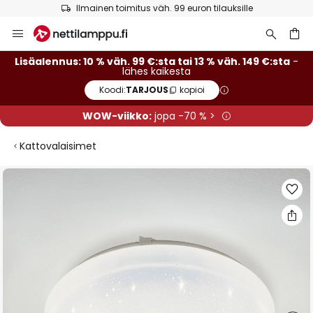
Ilmainen toimitus väh. 99 euron tilauksille
Skip
to
Content
Lisäalennus: 10 % väh. 99 €:sta tai 13 % väh. 149 €:sta
-
lähes kaikesta
Koodi:
TARJOUS
kopioi
WOW-viikko:
jopa -70 % >
Kattovalaisimet
Skip
to
the
end
of
the
images
gallery