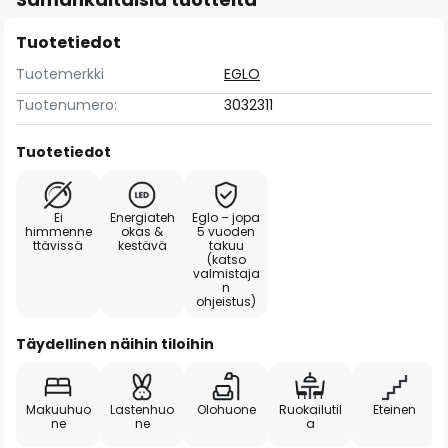
Tuotetiedot
Tuotemerkki
EGLO
Tuotenumero:
3032311
Tuotetiedot
Ei
Energiateh
Eglo – jopa
himmenne
okas &
5 vuoden
ttävissä
kestävä
takuu
(katso
valmistaja
n
ohjeistus)
Täydellinen näihin tiloihin
Makuuhuo
Lastenhuo
Olohuone
Ruokailutil
Eteinen
ne
ne
a