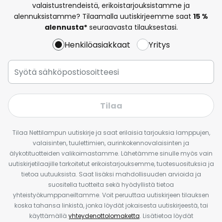
valaistustrendeistä, erikoistarjouksistamme ja
alennuksistamme? Tilaamalla uutiskirjeemme saat
15 %
alennusta*
seuraavasta tilauksestasi.
Henkilöasiakkaat
Yritys
Tilaa
Tilaa Nettilampun uutiskirje ja saat erilaisia tarjouksia lamppujen,
valaisinten, tuulettimien, aurinkokennovalaisinten ja
älykotituotteiden valikoimastamme. Lähetämme sinulle myös vain
uutiskirjetilaajille tarkoitetut erikoistarjouksemme, tuotesuosituksia ja
tietoa uutuuksista. Saat lisäksi mahdollisuuden arvioida ja
suositella tuotteita sekä hyödyllistä tietoa
yhteistyökumppaneiltamme. Voit peruuttaa uutiskirjeen tilauksen
koska tahansa linkistä, jonka löydät jokaisesta uutiskirjeestä, tai
käyttämällä
yhteydenottolomaketta
. Lisätietoa löydät