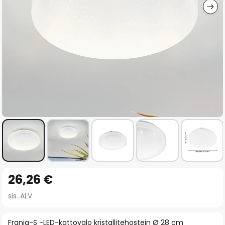
Skip
26,26 €
to
the
sis. ALV
beginning
of
Frania-S -LED-kattovalo kristallitehostein Ø 28 cm