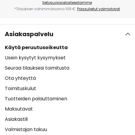
tietosuojaselosteestamme
.
*Tilauksen vähimmäisarvo 109 €.
Poissuljetut valmistajat
.
Asiakaspalvelu
Käytä peruutusoikeutta
Usein kysytyt kysymykset
Seuraa tilauksesi toimitusta
Ota yhteyttä
Toimituskulut
Tuotteiden palauttaminen
Maksutavat
Asiakastili
Valmistajan takuu