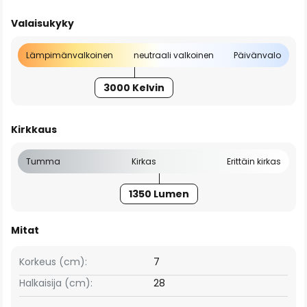
Valaisukyky
Lämpimänvalkoinen
neutraali valkoinen
Päivänvalo
3000 Kelvin
Kirkkaus
Tumma
Kirkas
Erittäin kirkas
1350 Lumen
Mitat
Korkeus (cm):
7
Halkaisija (cm):
28