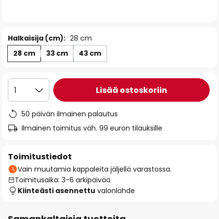
the
images
gallery
Halkaisija (cm):
28 cm
28 cm
33 cm
43 cm
Lisää ostoskoriin
1
50 päivän ilmainen palautus
Ilmainen toimitus väh. 99 euron tilauksille
Toimitustiedot
Vain muutamia kappaleita jäljellä varastossa.
Toimitusaika: 3-6 arkipäivää
Kiinteästi asennettu
valonlähde
Samankaltaisia tuotteita