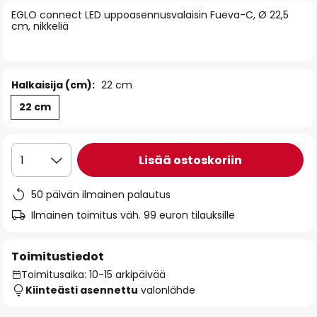
of
EGLO connect LED uppoasennusvalaisin Fueva-C, Ø 22,5
cm, nikkeliä
the
images
gallery
Halkaisija (cm):
22 cm
22 cm
Lisää ostoskoriin
1
50 päivän ilmainen palautus
Ilmainen toimitus väh. 99 euron tilauksille
Toimitustiedot
Toimitusaika: 10-15 arkipäivää
Kiinteästi asennettu
valonlähde