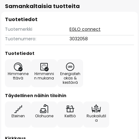
Samankaltaisia tuotteita
Tuotetiedot
Tuotemerkki
EGLO connect
Tuotenumero:
3032058
Tuotetiedot
Himmenne
Himmenni
Energiateh
ttävä
n mukana
okas &
kestävä
Täydellinen näihin tiloihin
Eteinen
Olohuone
Keittiö
Ruokailutil
a
Kirkkaus