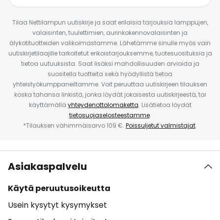
Tilaa Nettilampun uutiskirje ja saat erilaisia tarjouksia lamppujen,
valaisinten, tuulettimien, aurinkokennovalaisinten ja
älykotituotteiden valikoimastamme. Lähetämme sinulle myös vain
uutiskirjetilaajille tarkoitetut erikoistarjouksemme, tuotesuosituksia ja
tietoa uutuuksista. Saat lisäksi mahdollisuuden arvioida ja
suositella tuotteita sekä hyödyllistä tietoa
yhteistyökumppaneiltamme. Voit peruuttaa uutiskirjeen tilauksen
koska tahansa linkistä, jonka löydät jokaisesta uutiskirjeestä, tai
käyttämällä
yhteydenottolomaketta
. Lisätietoa löydät
tietosuojaselosteestamme
.
*Tilauksen vähimmäisarvo 109 €.
Poissuljetut valmistajat
.
Asiakaspalvelu
Käytä peruutusoikeutta
Usein kysytyt kysymykset