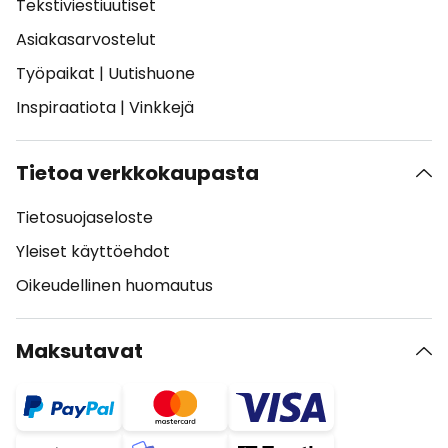
Tekstiviestiuutiset
Asiakasarvostelut
Työpaikat
|
Uutishuone
Inspiraatiota
|
Vinkkejä
Tietoa verkkokaupasta
Tietosuojaseloste
Yleiset käyttöehdot
Oikeudellinen huomautus
Maksutavat