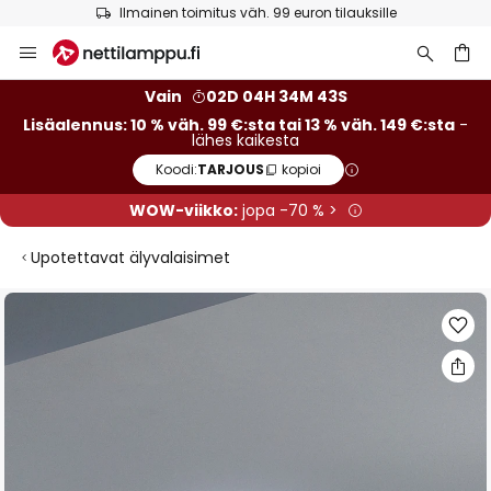
Ilmainen toimitus väh. 99 euron tilauksille
Skip
to
Content
Vain
02D 04H 34M 42S
Lisäalennus: 10 % väh. 99 €:sta tai 13 % väh. 149 €:sta
-
lähes kaikesta
Koodi:
TARJOUS
kopioi
WOW-viikko:
jopa -70 % >
Upotettavat älyvalaisimet
Skip
to
the
end
of
the
images