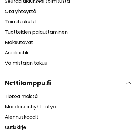
Seuraa tilauksesi toimitusta
Ota yhteyttä
Toimituskulut
Tuotteiden palauttaminen
Maksutavat
Asiakastili
Valmistajan takuu
Nettilamppu.fi
Tietoa meistä
Markkinointiyhteistyö
Alennuskoodit
Uutiskirje