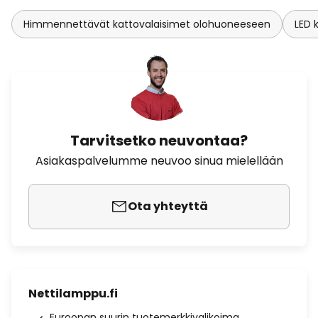
Himmennettävät kattovalaisimet olohuoneeseen
LED 
Tarvitsetko neuvontaa?
Asiakaspalvelumme neuvoo sinua mielellään
Ota yhteyttä
Nettilamppu.fi
Euroopan suurin tuotemerkkivalikoima