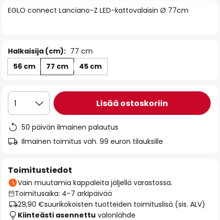
of
EGLO connect Lanciano-Z LED-kattovalaisin Ø 77cm
the
images
gallery
Halkaisija (cm):
77 cm
56 cm
77 cm
45 cm
Lisää ostoskoriin
1
50 päivän ilmainen palautus
Ilmainen toimitus väh. 99 euron tilauksille
Toimitustiedot
Vain muutamia kappaleita jäljellä varastossa.
Toimitusaika: 4-7 arkipäivää
29,90 €
suurikokoisten tuotteiden toimituslisä (sis. ALV)
Kiinteästi asennettu
valonlähde