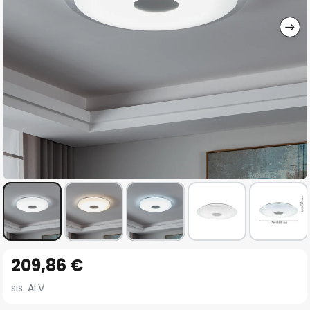
gallery
Skip
209,86 €
to
the
sis. ALV
beginning