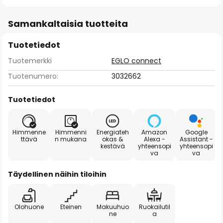
Samankaltaisia tuotteita
Tuotetiedot
Tuotemerkki
EGLO connect
Tuotenumero:
3032662
Tuotetiedot
Himmenne
Himmenni
Energiateh
Amazon
Google
ttävä
n mukana
okas &
Alexa -
Assistant -
kestävä
yhteensopi
yhteensopi
va
va
Täydellinen näihin tiloihin
Olohuone
Eteinen
Makuuhuo
Ruokailutil
ne
a