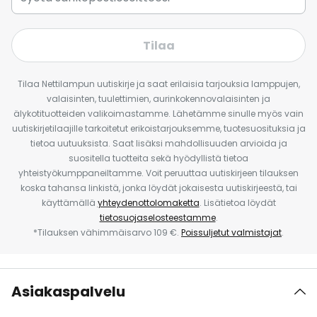
Tilaa
Tilaa Nettilampun uutiskirje ja saat erilaisia tarjouksia lamppujen,
valaisinten, tuulettimien, aurinkokennovalaisinten ja
älykotituotteiden valikoimastamme. Lähetämme sinulle myös vain
uutiskirjetilaajille tarkoitetut erikoistarjouksemme, tuotesuosituksia ja
tietoa uutuuksista. Saat lisäksi mahdollisuuden arvioida ja
suositella tuotteita sekä hyödyllistä tietoa
yhteistyökumppaneiltamme. Voit peruuttaa uutiskirjeen tilauksen
koska tahansa linkistä, jonka löydät jokaisesta uutiskirjeestä, tai
käyttämällä
yhteydenottolomaketta
. Lisätietoa löydät
tietosuojaselosteestamme
.
*Tilauksen vähimmäisarvo 109 €.
Poissuljetut valmistajat
.
Asiakaspalvelu