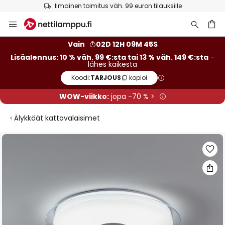
Ilmainen toimitus väh. 99 euron tilauksille
Skip
to
Content
Vain
02D 12H 09M 44S
Lisäalennus: 10 % väh. 99 €:sta tai 13 % väh. 149 €:sta
-
lähes kaikesta
Koodi:
TARJOUS
kopioi
WOW-viikko:
jopa -70 % >
Älykkäät kattovalaisimet
Skip
to
the
end
of
the
images