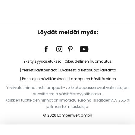
Löydät meidät myös:
Yksityisyysasetukset
Oikeudellinen huomautus
Yleiset käyttöehdot
Evästeet ja tietosuojakäytäntö
Paristojen hävittäminen
Lamppujen hävittäminen
Yliviivatut hinnat nettilamppu.fi-verkkokaupassa ovat valmistajan
suosittelemia vähittäismyyntihintoja.
Kaikkien tuotteiden hinnat on ilmoitettu euroina, sisältäen ALV 25,5 %
ja ilman toimituskuluja.
© 2026 Lampenwelt GmbH