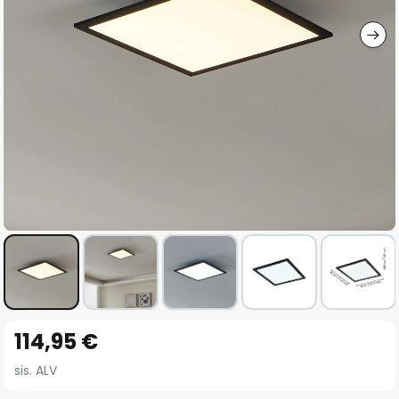
gallery
Skip
114,95 €
to
the
sis. ALV
beginning