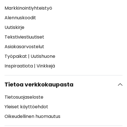
Markkinointiyhteistyö
Alennuskoodit
Uutiskirje
Tekstiviestiuutiset
Asiakasarvostelut
Työpaikat
|
Uutishuone
Inspiraatiota
|
Vinkkejä
Tietoa verkkokaupasta
Tietosuojaseloste
Yleiset käyttöehdot
Oikeudellinen huomautus