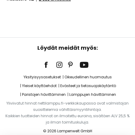
Löydät meidät myös:
Yksityisyysasetukset
Oikeudellinen huomautus
Yleiset käyttöehdot
Evästeet ja tietosuojakäytäntö
Paristojen hävittäminen
Lamppujen hävittäminen
Yliviivatut hinnat nettilamppu.fi-verkkokaupassa ovat valmistajan
suosittelemia vähittäismyyntihintoja.
Kaikkien tuotteiden hinnat on ilmoitettu euroina, sisältäen ALV 25,5 %
ja ilman toimituskuluja.
© 2026 Lampenwelt GmbH