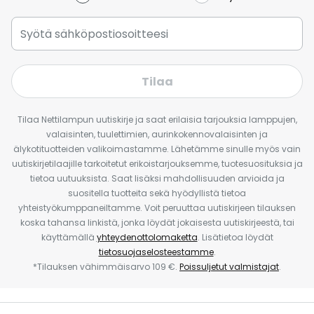
Tilaa
Tilaa Nettilampun uutiskirje ja saat erilaisia tarjouksia lamppujen,
valaisinten, tuulettimien, aurinkokennovalaisinten ja
älykotituotteiden valikoimastamme. Lähetämme sinulle myös vain
uutiskirjetilaajille tarkoitetut erikoistarjouksemme, tuotesuosituksia ja
tietoa uutuuksista. Saat lisäksi mahdollisuuden arvioida ja
suositella tuotteita sekä hyödyllistä tietoa
yhteistyökumppaneiltamme. Voit peruuttaa uutiskirjeen tilauksen
koska tahansa linkistä, jonka löydät jokaisesta uutiskirjeestä, tai
käyttämällä
yhteydenottolomaketta
. Lisätietoa löydät
tietosuojaselosteestamme
.
*Tilauksen vähimmäisarvo 109 €.
Poissuljetut valmistajat
.