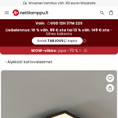
Ilmainen toimitus väh. 99 euron tilauksille
Skip
to
Content
Vain
00D 12H 37M 21S
Lisäalennus: 10 % väh. 99 €:sta tai 13 % väh. 149 €:sta
-
lähes kaikesta
Koodi:
TARJOUS
kopioi
WOW-viikko:
jopa -70 % >
Älykkäät kattovalaisimet
Skip
to
the
end
of
the
images