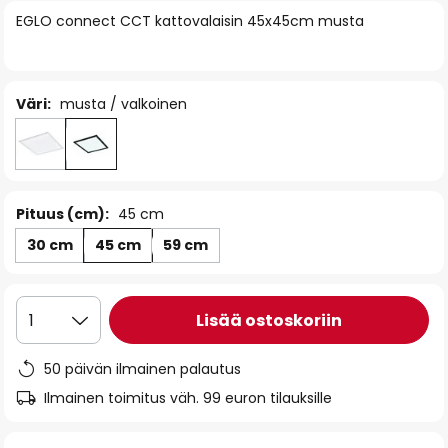
of
EGLO connect CCT kattovalaisin 45x45cm musta
the
images
gallery
Väri:
musta / valkoinen
Pituus (cm):
45 cm
30 cm
45 cm
59 cm
Lisää ostoskoriin
1
50 päivän ilmainen palautus
Ilmainen toimitus väh. 99 euron tilauksille