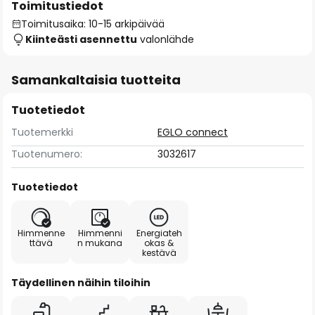
Toimitustiedot
Toimitusaika: 10-15 arkipäivää
Kiinteästi asennettu
valonlähde
Samankaltaisia tuotteita
Tuotetiedot
Tuotemerkki
EGLO connect
Tuotenumero:
3032617
Tuotetiedot
Himmenne
Himmenni
Energiateh
ttävä
n mukana
okas &
kestävä
Täydellinen näihin tiloihin