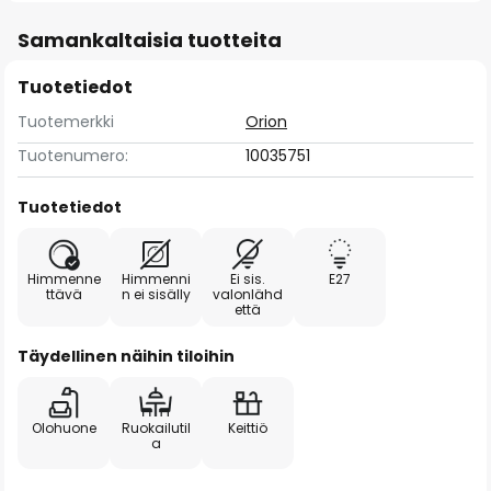
Samankaltaisia tuotteita
Tuotetiedot
Tuotemerkki
Orion
Tuotenumero:
10035751
Tuotetiedot
Himmenne
Himmenni
Ei sis.
E27
ttävä
n ei sisälly
valonlähd
että
Täydellinen näihin tiloihin
Olohuone
Ruokailutil
Keittiö
a