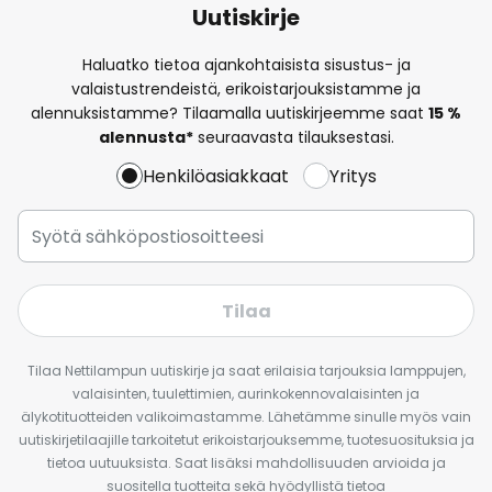
Uutiskirje
Haluatko tietoa ajankohtaisista sisustus- ja
valaistustrendeistä, erikoistarjouksistamme ja
alennuksistamme? Tilaamalla uutiskirjeemme saat
15 %
alennusta*
seuraavasta tilauksestasi.
Henkilöasiakkaat
Yritys
Tilaa
Tilaa Nettilampun uutiskirje ja saat erilaisia tarjouksia lamppujen,
valaisinten, tuulettimien, aurinkokennovalaisinten ja
älykotituotteiden valikoimastamme. Lähetämme sinulle myös vain
uutiskirjetilaajille tarkoitetut erikoistarjouksemme, tuotesuosituksia ja
tietoa uutuuksista. Saat lisäksi mahdollisuuden arvioida ja
suositella tuotteita sekä hyödyllistä tietoa