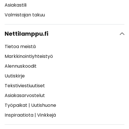
Asiakastili
Valmistajan takuu
Nettilamppu.fi
Tietoa meistä
Markkinointiyhteistyö
Alennuskoodit
Uutiskirje
Tekstiviestiuutiset
Asiakasarvostelut
Työpaikat
|
Uutishuone
Inspiraatiota
|
Vinkkejä