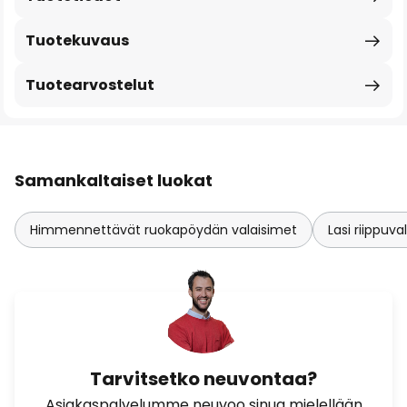
Tuotekuvaus
Tuotearvostelut
Samankaltaiset luokat
Himmennettävät ruokapöydän valaisimet
Lasi riippuva
Tarvitsetko neuvontaa?
Asiakaspalvelumme neuvoo sinua mielellään