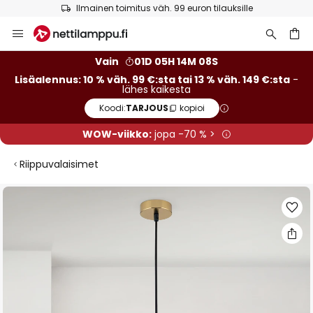
Ilmainen toimitus väh. 99 euron tilauksille
Skip
to
Content
Vain
01D 05H 14M 07S
Lisäalennus: 10 % väh. 99 €:sta tai 13 % väh. 149 €:sta
-
lähes kaikesta
Koodi:
TARJOUS
kopioi
WOW-viikko:
jopa -70 % >
Riippuvalaisimet
Skip
to
the
end
of
the
images