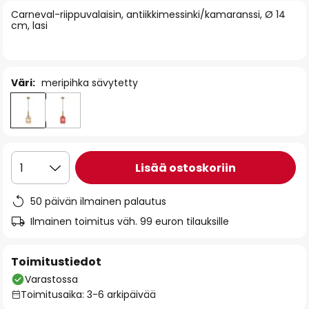
of
Carneval-riippuvalaisin, antiikkimessinki/kamaranssi, Ø 14
cm, lasi
the
images
gallery
Väri:
meripihka sävytetty
Lisää ostoskoriin
1
50 päivän ilmainen palautus
Ilmainen toimitus väh. 99 euron tilauksille
Toimitustiedot
Varastossa
Toimitusaika: 3-6 arkipäivää