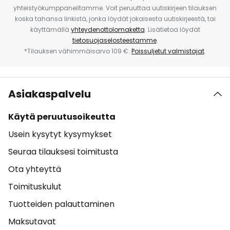
yhteistyökumppaneiltamme. Voit peruuttaa uutiskirjeen tilauksen
koska tahansa linkistä, jonka löydät jokaisesta uutiskirjeestä, tai
käyttämällä
yhteydenottolomaketta
. Lisätietoa löydät
tietosuojaselosteestamme
.
*Tilauksen vähimmäisarvo 109 €.
Poissuljetut valmistajat
.
Asiakaspalvelu
Käytä peruutusoikeutta
Usein kysytyt kysymykset
Seuraa tilauksesi toimitusta
Ota yhteyttä
Toimituskulut
Tuotteiden palauttaminen
Maksutavat