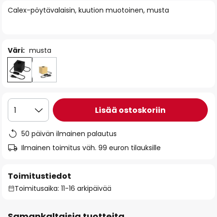
of
Calex-pöytävalaisin, kuution muotoinen, musta
the
images
gallery
Väri:
musta
Lisää ostoskoriin
1
50 päivän ilmainen palautus
Ilmainen toimitus väh. 99 euron tilauksille
Toimitustiedot
Toimitusaika: 11-16 arkipäivää
Samankaltaisia tuotteita