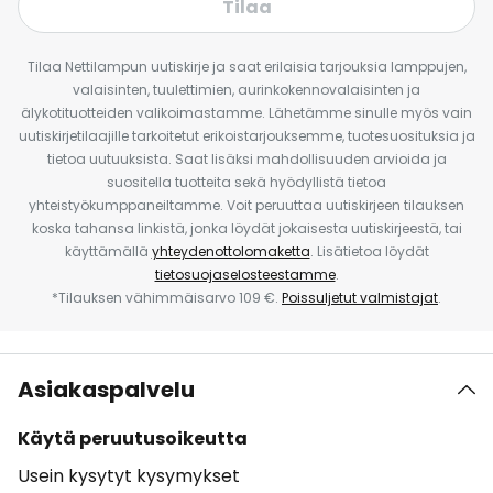
Tilaa
Tilaa Nettilampun uutiskirje ja saat erilaisia tarjouksia lamppujen,
valaisinten, tuulettimien, aurinkokennovalaisinten ja
älykotituotteiden valikoimastamme. Lähetämme sinulle myös vain
uutiskirjetilaajille tarkoitetut erikoistarjouksemme, tuotesuosituksia ja
tietoa uutuuksista. Saat lisäksi mahdollisuuden arvioida ja
suositella tuotteita sekä hyödyllistä tietoa
yhteistyökumppaneiltamme. Voit peruuttaa uutiskirjeen tilauksen
koska tahansa linkistä, jonka löydät jokaisesta uutiskirjeestä, tai
käyttämällä
yhteydenottolomaketta
. Lisätietoa löydät
tietosuojaselosteestamme
.
*Tilauksen vähimmäisarvo 109 €.
Poissuljetut valmistajat
.
Asiakaspalvelu
Käytä peruutusoikeutta
Usein kysytyt kysymykset