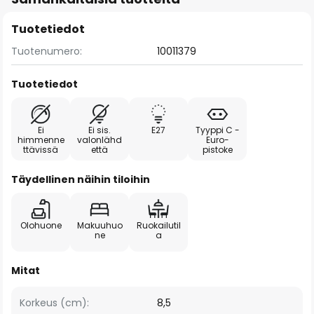
Tuotetiedot
Tuotenumero:
10011379
Tuotetiedot
Ei
Ei sis.
E27
Tyyppi C -
himmenne
valonlähd
Euro-
ttävissä
että
pistoke
Täydellinen näihin tiloihin
Olohuone
Makuuhuo
Ruokailutil
ne
a
Mitat
Korkeus (cm):
8,5