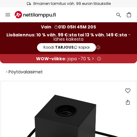
Ilmainen toimitus väh. 99 euron tilauksille
Skip
to
Content
Vain
01D 05H 45M 19S
Lisäalennus: 10 % väh. 99 €:sta tai 13 % väh. 149 €:sta
-
lähes kaikesta
Koodi:
TARJOUS
kopioi
WOW-viikko:
jopa -70 % >
Pöytävalaisimet
Skip
to
the
end
of
the
images