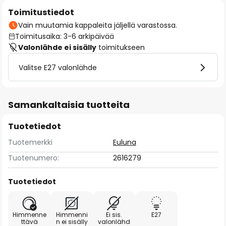
Toimitustiedot
Vain muutamia kappaleita jäljellä varastossa.
Toimitusaika: 3-6 arkipäivää
Valonlähde ei sisälly
toimitukseen
Valitse E27 valonlähde
Samankaltaisia tuotteita
Tuotetiedot
Tuotemerkki
Euluna
Tuotenumero:
2616279
Tuotetiedot
Himmenne
Himmenni
Ei sis.
E27
ttävä
n ei sisälly
valonlähd