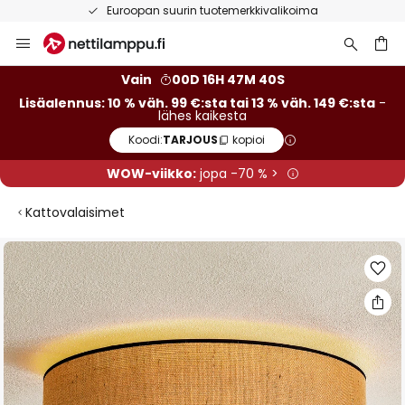
Euroopan suurin tuotemerkkivalikoima
Skip
to
Content
Vain
00D 16H 47M 39S
Lisäalennus: 10 % väh. 99 €:sta tai 13 % väh. 149 €:sta
-
lähes kaikesta
Koodi:
TARJOUS
kopioi
WOW-viikko:
jopa -70 % >
Kattovalaisimet
Skip
to
the
end
of
the
images