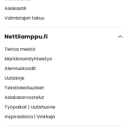
Asiakastili
Valmistajan takuu
Nettilamppu.fi
Tietoa meistä
Markkinointiyhteistyö
Alennuskoodit
Uutiskirje
Tekstiviestiuutiset
Asiakasarvostelut
Työpaikat
|
Uutishuone
Inspiraatiota
|
Vinkkejä