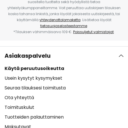
suositella tuotteita sekä hyödyllistä tietoa
yhteistyökumppaneiltamme. Voit peruuttaa uutiskirjeen tilauksen
koska tahansa linkistä, jonka löydät jokaisesta uutiskirjeestä, tai
käyttämällä
yhteydenottolomaketta
. Lisätietoa löydät
tietosuojaselosteestamme
.
*Tilauksen vähimmäisarvo 109 €.
Poissuljetut valmistajat
.
Asiakaspalvelu
Käytä peruutusoikeutta
Usein kysytyt kysymykset
Seuraa tilauksesi toimitusta
Ota yhteyttä
Toimituskulut
Tuotteiden palauttaminen
Maksutavat