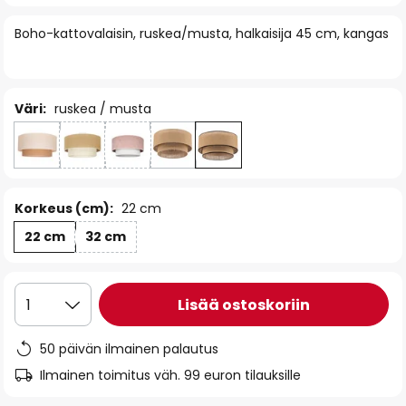
of
Boho-kattovalaisin, ruskea/musta, halkaisija 45 cm, kangas
the
images
gallery
Väri:
ruskea / musta
Korkeus (cm):
22 cm
22 cm
32 cm
Lisää ostoskoriin
1
50 päivän ilmainen palautus
Ilmainen toimitus väh. 99 euron tilauksille