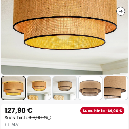
gallery
Skip
127,90 €
Suos. hinta -69,00 €
to
Suos. hinta
196,90 €
the
sis. ALV
beginning