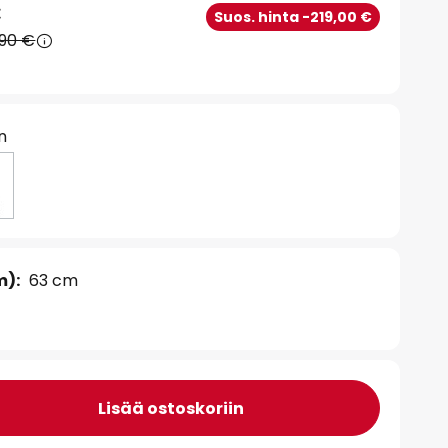
€
Suos. hinta -219,00 €
,90 €
n
m):
63 cm
Lisää ostoskoriin