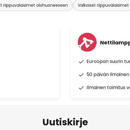
t riippuvalaisimet olohuoneeseen
Valkoiset riippuvalaisimet
Nettilampp
Euroopan suurin t
50 päivän ilmainen
Ilmainen toimitus vä
Uutiskirje