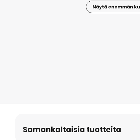
Näytä enemmän ku
Skip
to
the
beginning
of
the
images
gallery
Samankaltaisia tuotteita