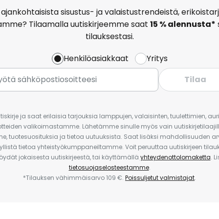
ajankohtaisista sisustus- ja valaistustrendeistä, erikoist
amme? Tilaamalla uutiskirjeemme saat
15 % alennusta*
tilauksestasi.
Henkilöasiakkaat
Yritys
Tilaa
iskirje ja saat erilaisia tarjouksia lamppujen, valaisinten, tuulettimien, a
uotteiden valikoimastamme. Lähetämme sinulle myös vain uutiskirjetilaajille
e, tuotesuosituksia ja tietoa uutuuksista. Saat lisäksi mahdollisuuden arv
yllistä tietoa yhteistyökumppaneiltamme. Voit peruuttaa uutiskirjeen til
 löydät jokaisesta uutiskirjeestä, tai käyttämällä
yhteydenottolomaketta
. L
tietosuojaselosteestamme
.
*Tilauksen vähimmäisarvo 109 €.
Poissuljetut valmistajat
.