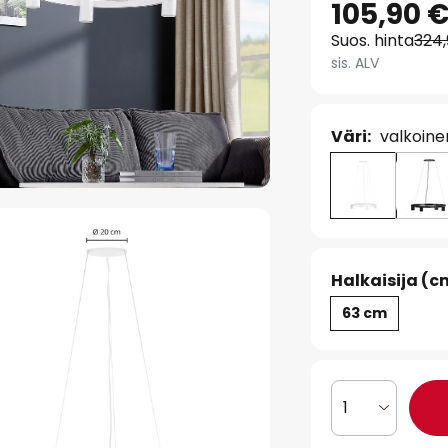
105,90 
Suos. hinta
324
sis. ALV
Väri:
valkoine
Halkaisija (c
63 cm
1