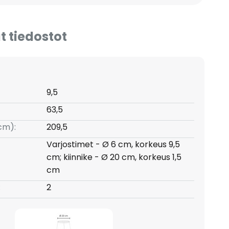
t tiedostot
9,5
63,5
(cm):
209,5
Varjostimet - Ø 6 cm, korkeus 9,5
cm; kiinnike - Ø 20 cm, korkeus 1,5
cm
:
2