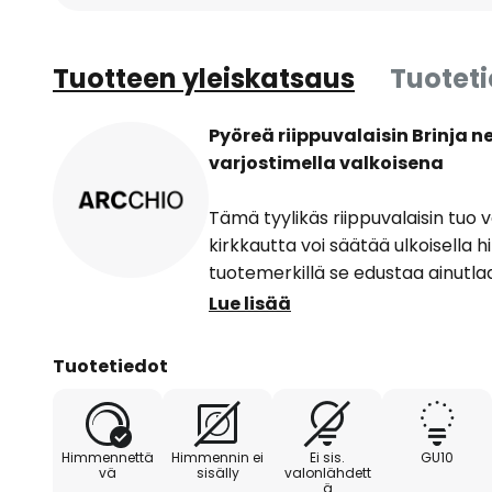
Tuotteen yleiskatsaus
Tuotet
Pyöreä riippuvalaisin Brinja n
varjostimella valkoisena
Tämä tyylikäs riippuvalaisin tuo 
kirkkautta voi säätää ulkoisella 
tuotemerkillä se edustaa ainutl
kaunista muotoilua. Pyöreä riippu
Lue lisää
ruokailuhuoneeseen, olohuoneesee
koristeellinen myös sammutettu
Tuotetiedot
Himmennettä
Himmennin ei
Ei sis.
GU10
vä
sisälly
valonlähdett
ä