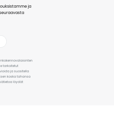
arjouksistamme ja
seuraavasta
urinkokennovalaisinten
 tarkoitetut
ioida ja suositella
auksen koska tahansa
isätietoa löydät