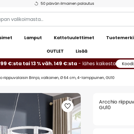
50 päivän ilmainen palautus
simet
Lamput
Kattotuulettimet
Tuotemerki
OUTLET
Lisää
99 €:sta tai 13 % väh. 149 €:sta
- lähes kaikesta
Koodi
o riippuvalaisin Brinja, valkoinen, Ø 64 cm, 4-lamppuinen, GU10
Arcchio riippuv
GU10