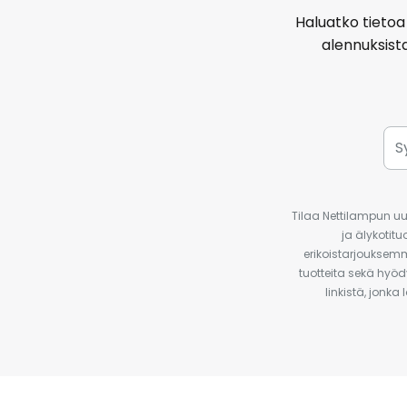
Haluatko tietoa 
alennuksist
Tilaa Nettilampun uut
ja älykotit
erikoistarjouksemm
tuotteita sekä hyöd
linkistä, jonka