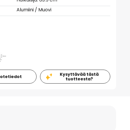
Alumiini / Muovi
Kysyttävää tästä
uotetiedot
tuotteesta?