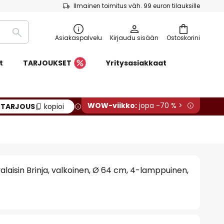
Ilmainen toimitus väh. 99 euron tilauksille
Etsi
Asiakaspalvelu
Kirjaudu sisään
Ostoskorini
t
TARJOUKSET
Yritysasiakkaat
WOW-viikko:
jopa -70 % >
:
TARJOUS
kopioi
alaisin Brinja, valkoinen, Ø 64 cm, 4-lamppuinen,