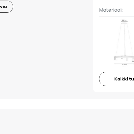
via
Materiaali:
Kaikki t