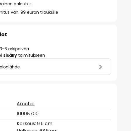
mainen palautus
itus väh. 99 euron tilauksille
dot
 3-6 arkipäivää
 sisälly
toimitukseen
valonlähde
Arcchio
10008700
Korkeus: 9.5 cm
Halkaisija: 63.5 cm