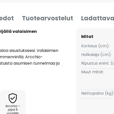
iedot
Tuotearvostelut
Ladattava
eljällä valaisimen
Mitat
Korkeus (cm):
valoa sisustukseesi. Valaisimen
Halkaisija (cm):
himmenninllä. Arcchio-
aatuista asumisen tunnelmaa ja
Ripustus enint. 
valo sopii jokaiseen
Muut mitat:
n ja keittiöön. Se on
na.
Nettopaino (kg)
Arcchio –
jopa 5
vuoden