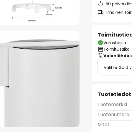
50 päivän il
Ilmainen toim
Toimitustie
Varastossa
Toimitusaika:
Valonlähde ei
Valitse GU10 
Tuotetiedot
Tuotemerkki
Tuotenumero:
Mitat: