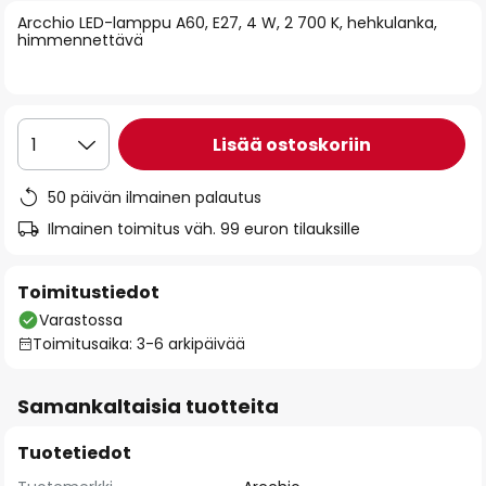
of
Arcchio LED-lamppu A60, E27, 4 W, 2 700 K, hehkulanka,
himmennettävä
the
images
gallery
Lisää ostoskoriin
1
50 päivän ilmainen palautus
Ilmainen toimitus väh. 99 euron tilauksille
Toimitustiedot
Varastossa
Toimitusaika: 3-6 arkipäivää
Samankaltaisia tuotteita
Tuotetiedot