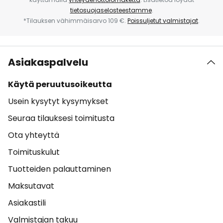
tietosuojaselosteestamme
.
*Tilauksen vähimmäisarvo 109 €.
Poissuljetut valmistajat
.
Asiakaspalvelu
Käytä peruutusoikeutta
Usein kysytyt kysymykset
Seuraa tilauksesi toimitusta
Ota yhteyttä
Toimituskulut
Tuotteiden palauttaminen
Maksutavat
Asiakastili
Valmistajan takuu