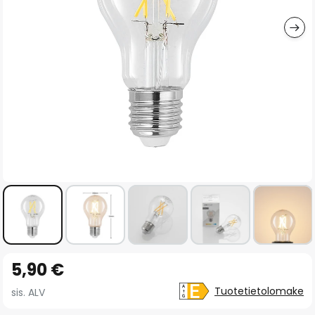
gallery
Skip
5,90 €
to
the
Tuotetietolomake
sis. ALV
beginning