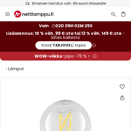
Ilmainen toimitus väh. 99 euron tilauksille
Skip
to
Content
Vain
02D 06H 02M 25S
Lisäalennus: 10 % väh. 99 €:sta tai 13 % väh. 149 €:sta
-
lähes kaikesta
Koodi:
TARJOUS
kopioi
WOW-viikko:
jopa -70 % >
Lamput
Skip
to
the
end
of
the
images