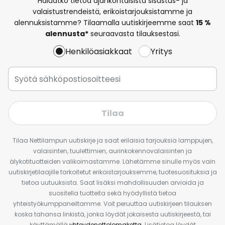
Haluatko tietoa ajankohtaisista sisustus- ja
valaistustrendeistä, erikoistarjouksistamme ja
alennuksistamme? Tilaamalla uutiskirjeemme saat
15 %
alennusta*
seuraavasta tilauksestasi.
Henkilöasiakkaat
Yritys
Tilaa
Tilaa Nettilampun uutiskirje ja saat erilaisia tarjouksia lamppujen,
valaisinten, tuulettimien, aurinkokennovalaisinten ja
älykotituotteiden valikoimastamme. Lähetämme sinulle myös vain
uutiskirjetilaajille tarkoitetut erikoistarjouksemme, tuotesuosituksia ja
tietoa uutuuksista. Saat lisäksi mahdollisuuden arvioida ja
suositella tuotteita sekä hyödyllistä tietoa
yhteistyökumppaneiltamme. Voit peruuttaa uutiskirjeen tilauksen
koska tahansa linkistä, jonka löydät jokaisesta uutiskirjeestä, tai
käyttämällä
yhteydenottolomaketta
. Lisätietoa löydät