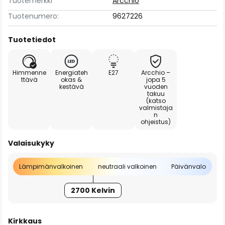
Tuotemerkki
Arcchio
Tuotenumero:
9627226
Tuotetiedot
Himmenne
Energiateh
E27
Arcchio –
ttävä
okas &
jopa 5
kestävä
vuoden
takuu
(katso
valmistaja
n
ohjeistus)
Valaisukyky
Lämpimänvalkoinen
neutraali valkoinen
Päivänvalo
2700 Kelvin
Kirkkaus