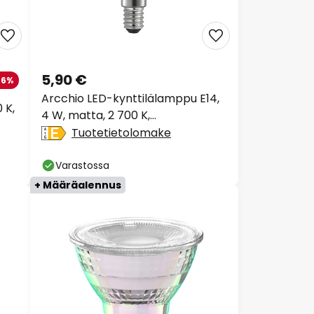
5,90 €
-6%
Arcchio LED-kynttilälamppu E14,
 K,
4 W, matta, 2 700 K,
himmennettävä
Tuotetietolomake
Varastossa
+ Määräalennus