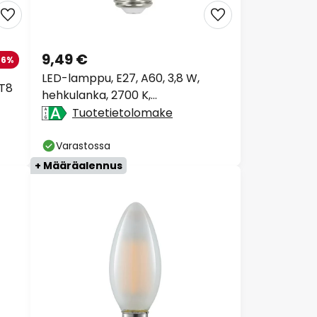
9,49 €
56%
LED-lamppu, E27, A60, 3,8 W,
 T8
hehkulanka, 2700 K,
himmennettävä
Tuotetietolomake
Varastossa
+ Määräalennus