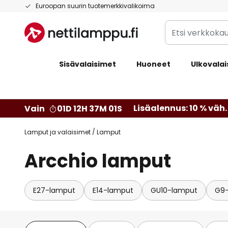
Skip
Euroopan suurin tuotemerkkivalikoima
to
Etsi
Content
verkkokaupan
valikoimasta...
Sisävalaisimet
Huoneet
Ulkovalai
Lisäalennus: 10 % väh. 
Vain
01D 12H 37M 00S
Lamput ja valaisimet
Lamput
Arcchio lamput
E27-lamput
E14-lamput
GU10-lamput
G9