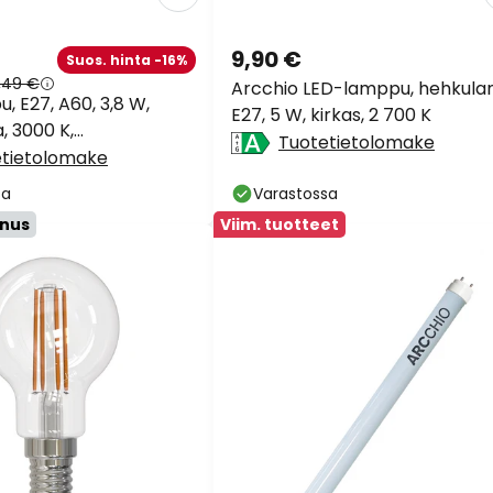
9,90 €
Suos. hinta -16%
,49 €
Arcchio LED-lamppu, hehkula
, E27, A60, 3,8 W,
E27, 5 W, kirkas, 2 700 K
, 3000 K,
Tuotetietolomake
ttävä
etietolomake
sa
Varastossa
nnus
Viim. tuotteet