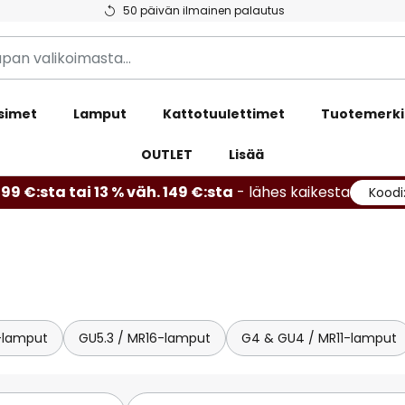
50 päivän ilmainen palautus
simet
Lamput
Kattotuulettimet
Tuotemerki
OUTLET
Lisää
99 €:sta tai 13 % väh. 149 €:sta
- lähes kaikesta
Koodi
-lamput
GU5.3 / MR16-lamput
G4 & GU4 / MR11-lamput