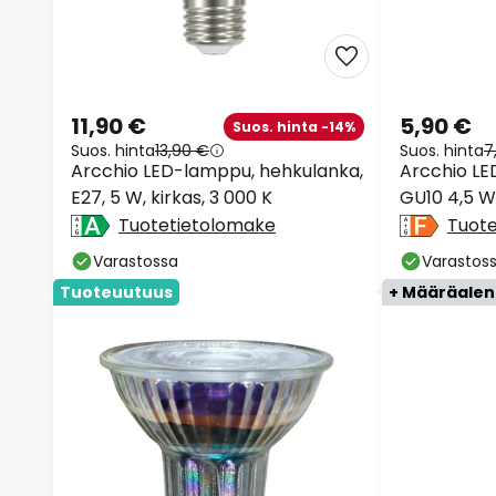
11,90 €
5,90 €
Suos. hinta -14%
Suos. hinta
13,90 €
Suos. hinta
7
Arcchio LED-lamppu, hehkulanka,
Arcchio LE
E27, 5 W, kirkas, 3 000 K
GU10 4,5 W 
Tuotetietolomake
Tuot
Varastossa
Varastos
Tuoteuutuus
+ Määräale