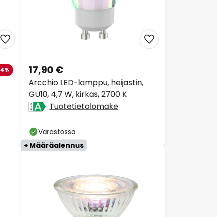
17,90 €
14%
Arcchio LED-lamppu, heijastin,
GU10, 4,7 W, kirkas, 2700 K
Tuotetietolomake
Varastossa
+ Määräalennus