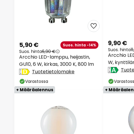
9,90 €
5,90 €
Suos. hinta -14%
Suos. hinta
1
Suos. hinta
6,90 €
Arcchio LED
Arcchio LED-lamppu, heijastin,
W, kynttil
GU10, 6 W, kirkas, 3000 K, 800 lm
Tuot
Tuotetietolomake
Varastossa
Varastos
+ Määräalennus
+ Määräale