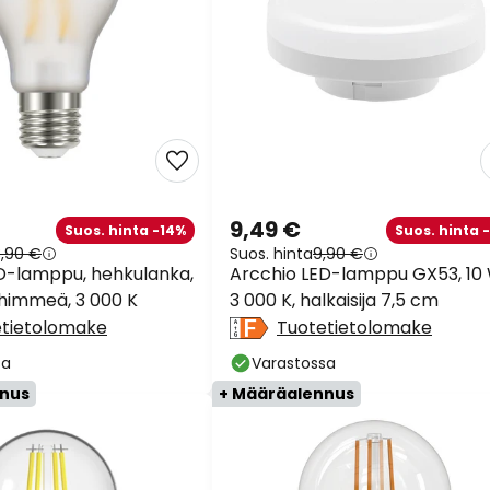
9,49 €
Suos. hinta -14%
Suos. hinta 
3,90 €
Suos. hinta
9,90 €
D-lamppu, hehkulanka,
Arcchio LED-lamppu GX53, 10 
 himmeä, 3 000 K
3 000 K, halkaisija 7,5 cm
etietolomake
Tuotetietolomake
sa
Varastossa
nnus
+ Määräalennus