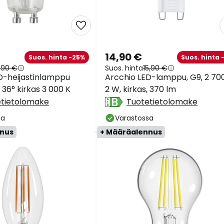
14,90 €
Suos. hinta -25%
Suos. hinta 
,90 €
Suos. hinta
15,90 €
D-heijastinlamppu
Arcchio LED-lamppu, G9, 2 700
36° kirkas 3 000 K
2 W, kirkas, 370 lm
etietolomake
Tuotetietolomake
sa
Varastossa
nnus
+ Määräalennus