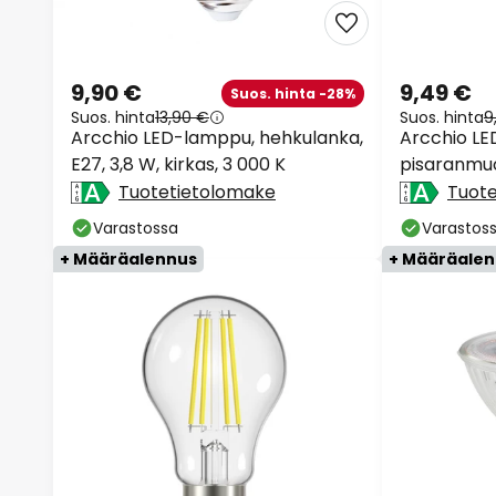
9,90 €
9,49 €
Suos. hinta -28%
Suos. hinta
13,90 €
Suos. hinta
9
Arcchio LED-lamppu, hehkulanka,
Arcchio L
E27, 3,8 W, kirkas, 3 000 K
pisaranmuot
2,2 W, heh
Tuotetietolomake
Tuot
Varastossa
Varastos
+ Määräalennus
+ Määräale