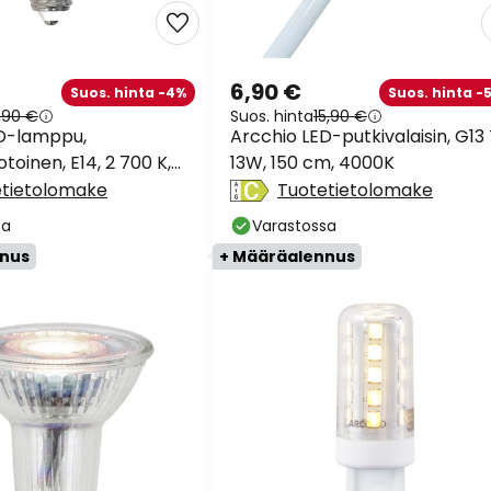
6,90 €
Suos. hinta -4%
Suos. hinta -
,90 €
Suos. hinta
15,90 €
ED-lamppu,
Arcchio LED-putkivalaisin, G13
oinen, E14, 2 700 K,
13W, 150 cm, 4000K
kulanka
etietolomake
Tuotetietolomake
sa
Varastossa
nnus
+ Määräalennus