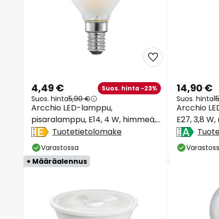
4,49 €
14,90 €
Suos. hinta -23%
Suos. hinta
5,90 €
Suos. hinta
1
Arcchio LED-lamppu,
Arcchio LE
pisaralamppu, E14, 4 W, himmeä,
E27, 3,8 W,
2 700 K
Tuotetietolomake
Tuot
Varastossa
Varastos
+ Määräalennus