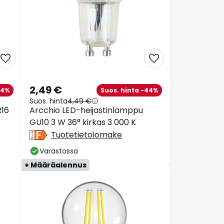
2,49 €
14%
Suos. hinta -44%
Suos. hinta
4,49 €
R16
Arcchio LED-heijastinlamppu
GU10 3 W 36° kirkas 3 000 K
Tuotetietolomake
Varastossa
+ Määräalennus