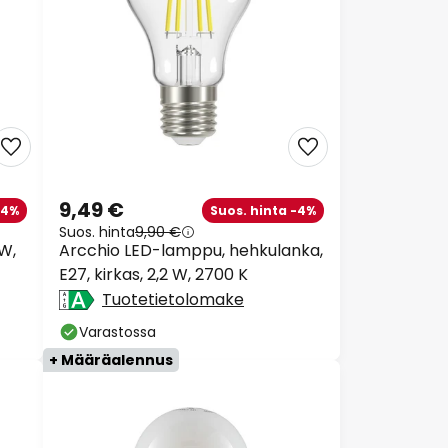
9,49 €
-4%
Suos. hinta -4%
Suos. hinta
9,90 €
W,
Arcchio LED-lamppu, hehkulanka,
E27, kirkas, 2,2 W, 2700 K
Tuotetietolomake
Varastossa
+ Määräalennus