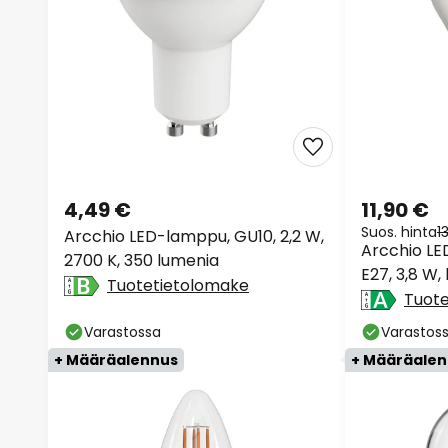
4,49 €
11,90 €
Suos. hinta
1
Arcchio LED-lamppu, GU10, 2,2 W,
Arcchio LE
2700 K, 350 lumenia
E27, 3,8 W,
Tuotetietolomake
Tuot
Varastossa
Varastos
+ Määräalennus
+ Määräale