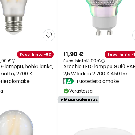
11,90 €
Suos. hinta -6%
Suos. hinta -
5,90 €
Suos. hinta
13,90 €
D-lamppu, hehkulanka,
Arcchio LED-lamppu GU10 PA
 matta, 2700 K
2,5 W kirkas 2 700 K 450 lm
etietolomake
Tuotetietolomake
sa
Varastossa
+ Määräalennus