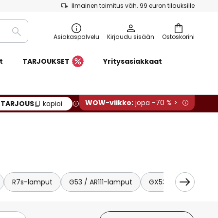
Ilmainen toimitus väh. 99 euron tilauksille
Etsi
Asiakaspalvelu
Kirjaudu sisään
Ostoskorini
t
TARJOUKSET
Yritysasiakkaat
WOW-viikko:
jopa -70 % >
:
TARJOUS
kopioi
R7s-lamput
G53 / AR111-lamput
GX53-lamput
B