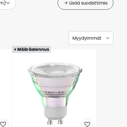
lm)
Lisää suodattimia
+ Määräalennus