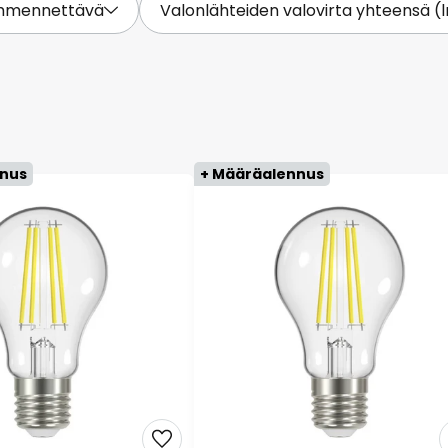
mmennettävä
Valonlähteiden valovirta yhteensä (
nnus
+ Määräalennus