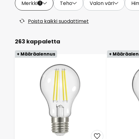
Merkki
Teho
Valon väri
Hi
1
Poista kaikki suodattimet
263 kappaletta
+ Määräalennus
+ Määräale