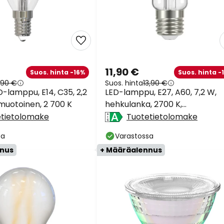
11,90 €
Suos. hinta -16%
Suos. hinta -
1,90 €
Suos. hinta
13,90 €
-lamppu, E14, C35, 2,2
LED-lamppu, E27, A60, 7,2 W,
ämuotoinen, 2 700 K
hehkulanka, 2700 K,
himmennettävä
etietolomake
Tuotetietolomake
sa
Varastossa
nnus
+ Määräalennus