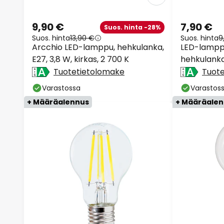
9,90 €
7,90 €
Suos. hinta -28%
Suos. hinta
13,90 €
Suos. hinta
9
Arcchio LED-lamppu, hehkulanka,
LED-lamppu
E27, 3,8 W, kirkas, 2 700 K
hehkulanka
himmenne
Tuotetietolomake
Tuot
Varastossa
Varastos
+ Määräalennus
+ Määräale