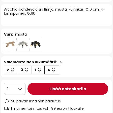
of
Arcchio-kohdevalaisin Brinja, musta, kulmikas, Ø 6 cm, 4-
the
lamppuinen, GU10
images
gallery
Väri:
musta
Valonlähteiden lukumäärä:
4
2
3
1
4
Lisää ostoskoriin
1
50 päivän ilmainen palautus
Ilmainen toimitus väh. 99 euron tilauksille