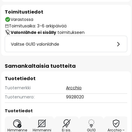
Toimitustiedot
Varastossa
Toimitusaika: 3-6 arkipäivää
Valonlähde ei sisälly
toimitukseen
Valitse GU10 valonlähde
Samankaltaisia tuotteita
Tuotetiedot
Tuotemerkki
Arcchio
Tuotenumero:
9928020
Tuotetiedot
Himmenne
Himmenni
Ei sis.
GU10
Arcchio –