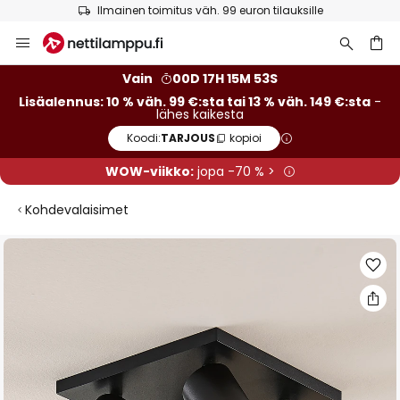
Ilmainen toimitus väh. 99 euron tilauksille
Skip
to
Content
Vain
00D 17H 15M 52S
Lisäalennus: 10 % väh. 99 €:sta tai 13 % väh. 149 €:sta
-
lähes kaikesta
Koodi:
TARJOUS
kopioi
WOW-viikko:
jopa -70 % >
Kohdevalaisimet
Skip
to
the
end
of
the
images