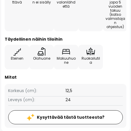
ttävä
n ei sisälly
valonlähd
jopa 5
että
vuoden
takuu
(katso
valmistaja
n
ohjeistus)
Täydellinen näihin tiloihin
Eteinen
Olohuone
Makuuhuo
Ruokailutil
ne
a
Mitat
Korkeus (cm):
12,5
Leveys (cm):
24
Kysyttävää tästä tuotteesta?