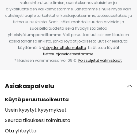
valaisinten, tuulettimien, aurinkokennovalaisinten ja
älykotituotteiden valikoimastamme. Lähetämme sinulle myös vain
uutiskirjetilaajille tarkoitetut erikoistarjouksemme, tuotesuosituksia ja
tietoa uutuuksista. Saat lisäksi mahdollisuuden arvioida ja
suositella tuotteita sekä hyödyllistä tietoa
yhteistyökumppaneiltamme. Voit peruuttaa uutiskirjeen tilauksen
koska tahansa linkistä, jonka löydät jokaisesta uutiskirjeestä, tai
käyttämällä
yhteydenottolomaketta
. Lisätietoa löydät
tietosuojaselosteestamme
.
*Tilauksen vähimmäisarvo 109 €.
Poissuljetut valmistajat
.
Asiakaspalvelu
Käytä peruutusoikeutta
Usein kysytyt kysymykset
Seuraa tilauksesi toimitusta
Ota yhteyttä