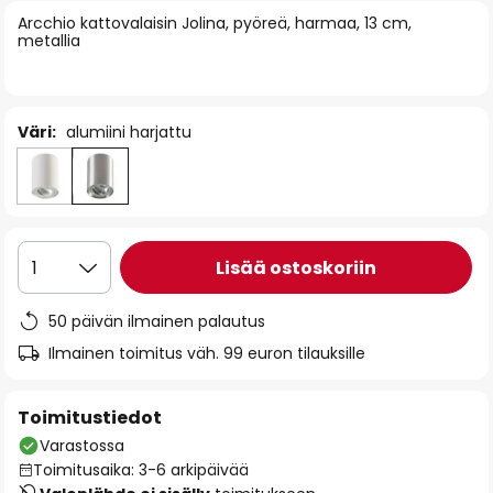
of
Arcchio kattovalaisin Jolina, pyöreä, harmaa, 13 cm,
metallia
the
images
gallery
Väri:
alumiini harjattu
Lisää ostoskoriin
1
50 päivän ilmainen palautus
Ilmainen toimitus väh. 99 euron tilauksille
Toimitustiedot
Varastossa
Toimitusaika: 3-6 arkipäivää