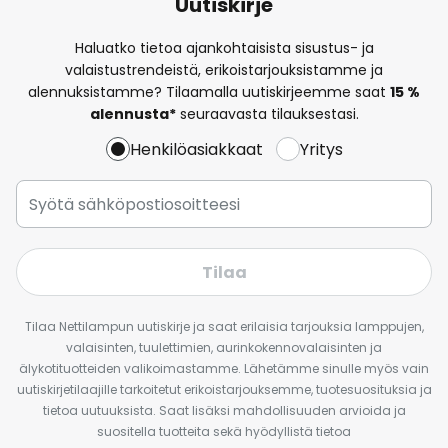
Uutiskirje
Haluatko tietoa ajankohtaisista sisustus- ja
valaistustrendeistä, erikoistarjouksistamme ja
alennuksistamme? Tilaamalla uutiskirjeemme saat
15 %
alennusta*
seuraavasta tilauksestasi.
Henkilöasiakkaat
Yritys
Tilaa
Tilaa Nettilampun uutiskirje ja saat erilaisia tarjouksia lamppujen,
valaisinten, tuulettimien, aurinkokennovalaisinten ja
älykotituotteiden valikoimastamme. Lähetämme sinulle myös vain
uutiskirjetilaajille tarkoitetut erikoistarjouksemme, tuotesuosituksia ja
tietoa uutuuksista. Saat lisäksi mahdollisuuden arvioida ja
suositella tuotteita sekä hyödyllistä tietoa