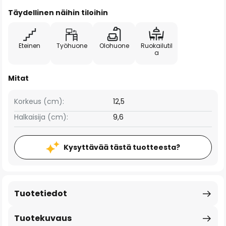
Täydellinen näihin tiloihin
Eteinen
Työhuone
Olohuone
Ruokailutil
a
Mitat
Korkeus (cm):
12,5
Halkaisija (cm):
9,6
Kysyttävää tästä tuotteesta?
Tuotetiedot
Tuotekuvaus