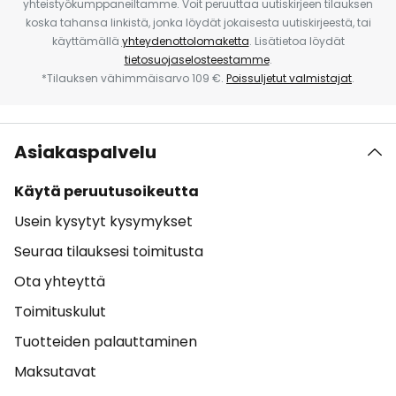
yhteistyökumppaneiltamme. Voit peruuttaa uutiskirjeen tilauksen
koska tahansa linkistä, jonka löydät jokaisesta uutiskirjeestä, tai
käyttämällä
yhteydenottolomaketta
. Lisätietoa löydät
tietosuojaselosteestamme
.
*Tilauksen vähimmäisarvo 109 €.
Poissuljetut valmistajat
.
Asiakaspalvelu
Käytä peruutusoikeutta
Usein kysytyt kysymykset
Seuraa tilauksesi toimitusta
Ota yhteyttä
Toimituskulut
Tuotteiden palauttaminen
Maksutavat