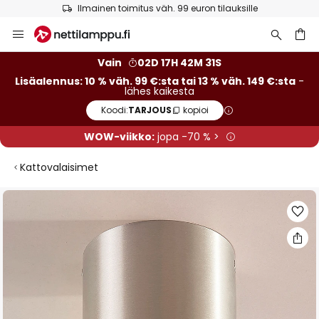
Ilmainen toimitus väh. 99 euron tilauksille
Skip
to
Content
Vain
02D 17H 42M 30S
Lisäalennus: 10 % väh. 99 €:sta tai 13 % väh. 149 €:sta
-
lähes kaikesta
Koodi:
TARJOUS
kopioi
WOW-viikko:
jopa -70 % >
Kattovalaisimet
Skip
to
the
end
of
the
images