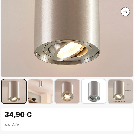
gallery
Skip
34,90 €
to
the
sis. ALV
beginning