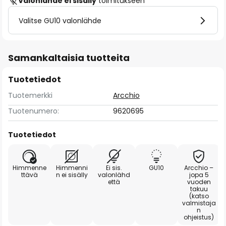
Valonlähde ei sisälly
toimitukseen
Valitse GU10 valonlähde
Samankaltaisia tuotteita
Tuotetiedot
Tuotemerkki
Arcchio
Tuotenumero:
9620695
Tuotetiedot
Himmenne
Himmenni
Ei sis.
GU10
Arcchio –
ttävä
n ei sisälly
valonlähd
jopa 5
että
vuoden
takuu
(katso
valmistaja
n
ohjeistus)