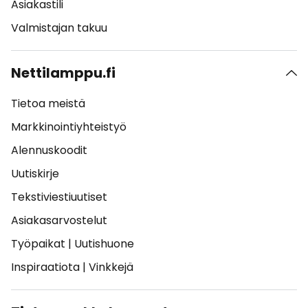
Asiakastili
Valmistajan takuu
Nettilamppu.fi
Tietoa meistä
Markkinointiyhteistyö
Alennuskoodit
Uutiskirje
Tekstiviestiuutiset
Asiakasarvostelut
Työpaikat
|
Uutishuone
Inspiraatiota
|
Vinkkejä