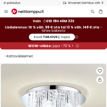
Ilmainen toimitus väh. 99 euron tilauksille
Skip
to
Content
Vain
01D 18H 46M 33S
Lisäalennus: 10 % väh. 99 €:sta tai 13 % väh. 149 €:sta
-
lähes kaikesta
Koodi:
TARJOUS
kopioi
WOW-viikko:
jopa -70 % >
Kattovalaisimet
Skip
to
the
end
of
the
images