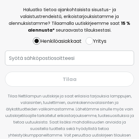
Haluatko tietoa ajankohtaisista sisustus- ja
valaistustrendeistä, erikoistarjouksistamme ja
alennuksistamme? Tilaamalla uutiskirjeemme saat
15 %
alennusta*
seuraavasta tilauksestasi.
Henkilöasiakkaat
Yritys
Tilaa
Tilaa Nettilampun uutiskirje ja saat erilaisia tarjouksia lamppujen,
valaisinten, tuulettimien, aurinkokennovalaisinten ja
älykotituotteiden valikoimastamme. Lähetämme sinulle myös vain
uutiskirjetilaajille tarkoitetut erikoistarjouksemme, tuotesuosituksia ja
tietoa uutuuksista. Saat lisäksi mahdollisuuden arvioida ja
suositella tuotteita sekä hyödyllistä tietoa
yhteistyökumppaneiltamme. Voit peruuttaa uutiskirjeen tilauksen