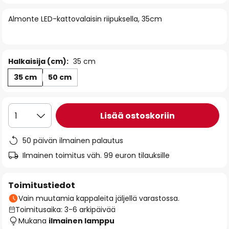
of
Almonte LED-kattovalaisin riipuksella, 35cm
the
images
gallery
Halkaisija (cm):
35 cm
35 cm
50 cm
Lisää ostoskoriin
1
50 päivän ilmainen palautus
Ilmainen toimitus väh. 99 euron tilauksille
Toimitustiedot
Vain muutamia kappaleita jäljellä varastossa.
Toimitusaika: 3-6 arkipäivää
Mukana
ilmainen lamppu