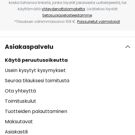
koska tahansa linkistä, jonka löydät jokaisesta uutiskirjeestä, tai
käyttämällä
yhteydenottolomaketta
. Lisätietoa löydät
tietosuojaselosteestamme
.
*Tilauksen vähimmäisarvo 109 €.
Poissuljetut valmistajat
.
Asiakaspalvelu
Käytä peruutusoikeutta
Usein kysytyt kysymykset
Seuraa tilauksesi toimitusta
Ota yhteyttä
Toimituskulut
Tuotteiden palauttaminen
Maksutavat
Asiakastili