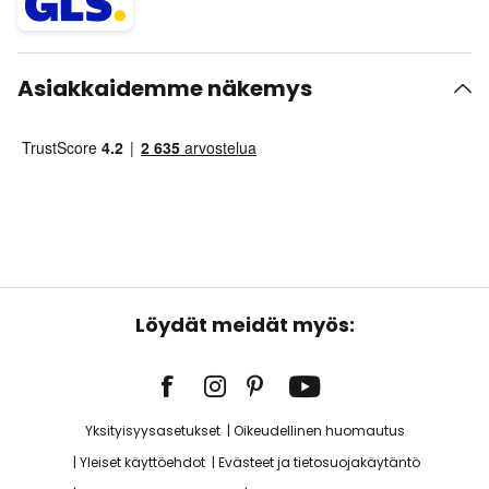
Asiakkaidemme näkemys
Löydät meidät myös:
Yksityisyysasetukset
Oikeudellinen huomautus
Yleiset käyttöehdot
Evästeet ja tietosuojakäytäntö