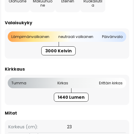
Olohuone
Makuuhuo
Eteinen
Ruokailutil
ne
a
Valaisukyky
Lämpimänvalkoinen
neutraali valkoinen
Päivänvalo
3000 Kelvin
Kirkkaus
Tumma
Kirkas
Erittäin kirkas
1440 Lumen
Mitat
Korkeus (cm):
23