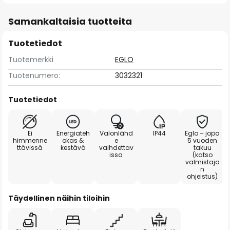
Samankaltaisia tuotteita
Tuotetiedot
Tuotemerkki
EGLO
Tuotenumero:
3032321
Tuotetiedot
Ei
Energiateh
Valonlähd
IP44
Eglo – jopa
himmenne
okas &
e
5 vuoden
ttävissä
kestävä
vaihdettav
takuu
issa
(katso
valmistaja
n
ohjeistus)
Täydellinen näihin tiloihin