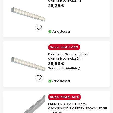
alumiini/satinoitu 1m
26,26 €
Varastossa
Suos. hinta -10%
Paulmann Square -profiili
alumiini/satinoitu 2m
39,90 €
Suos. hinta
44,48 €
Varastossa
Suos. hinta -50%
BRUMBERG One LED pinta-
asennusprofiili, alumiini, korkea, 1 metri