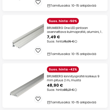
Toimitusaika: 10-15 arkipäivää
Suos. hinta -50%
BRUMBERG One LED pintaan
asennettava kulmaprofiili, alumiini, 1
metri, 1
7,49 €
Suos. hinta
15,05 €
Toimitusaika: 10-15 arkipäivää
Suos. hinta -42%
BRUMBERG kiinnitysprofiili korkeus 9
mm pituus 2 m, musta
48,90 €
Suos. hinta
85,21 €
Toimitusaika: 10-15 arkipäivää