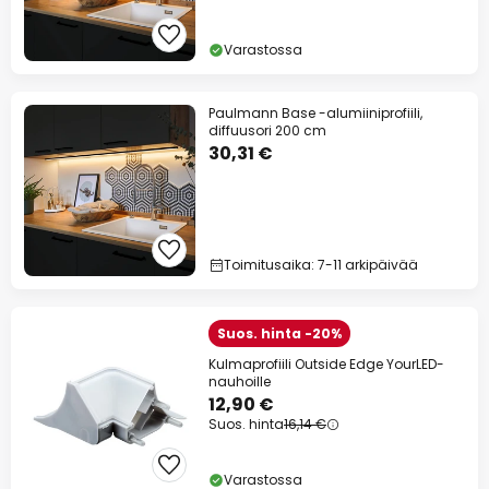
Varastossa
Paulmann Base -alumiiniprofiili,
diffuusori 200 cm
30,31 €
Toimitusaika: 7-11 arkipäivää
Suos. hinta -20%
Kulmaprofiili Outside Edge YourLED-
nauhoille
12,90 €
Suos. hinta
16,14 €
Varastossa