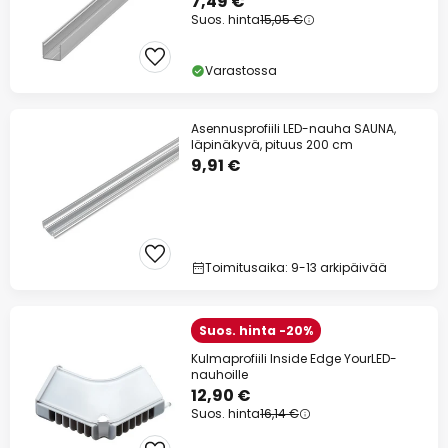
7,49 €
Suos. hinta
15,05 €
Varastossa
Asennusprofiili LED-nauha SAUNA,
läpinäkyvä, pituus 200 cm
9,91 €
Toimitusaika: 9-13 arkipäivää
Suos. hinta -20%
Kulmaprofiili Inside Edge YourLED-
nauhoille
12,90 €
Suos. hinta
16,14 €