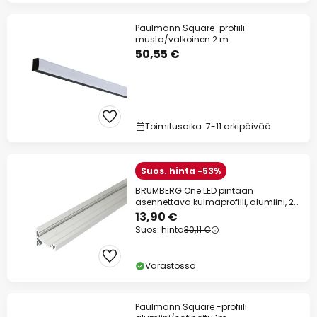
Paulmann Square-profiili
musta/valkoinen 2 m
50,55 €
Toimitusaika: 7-11 arkipäivää
Suos. hinta -53%
BRUMBERG One LED pintaan
asennettava kulmaprofiili, alumiini, 2
metriä
13,90 €
Suos. hinta
30,11 €
Varastossa
Paulmann Square -profiili