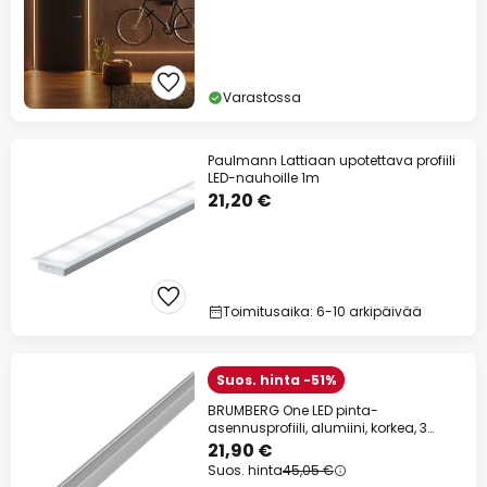
Varastossa
Paulmann Lattiaan upotettava profiili
LED-nauhoille 1m
21,20 €
Toimitusaika: 6-10 arkipäivää
Suos. hinta -51%
BRUMBERG One LED pinta-
asennusprofiili, alumiini, korkea, 3
metriä
21,90 €
Suos. hinta
45,05 €