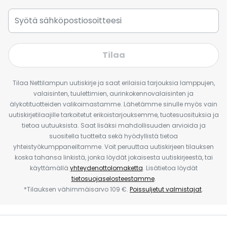
Tilaa
Tilaa Nettilampun uutiskirje ja saat erilaisia tarjouksia lamppujen,
valaisinten, tuulettimien, aurinkokennovalaisinten ja
älykotituotteiden valikoimastamme. Lähetämme sinulle myös vain
uutiskirjetilaajille tarkoitetut erikoistarjouksemme, tuotesuosituksia ja
tietoa uutuuksista. Saat lisäksi mahdollisuuden arvioida ja
suositella tuotteita sekä hyödyllistä tietoa
yhteistyökumppaneiltamme. Voit peruuttaa uutiskirjeen tilauksen
koska tahansa linkistä, jonka löydät jokaisesta uutiskirjeestä, tai
käyttämällä
yhteydenottolomaketta
. Lisätietoa löydät
tietosuojaselosteestamme
.
*Tilauksen vähimmäisarvo 109 €.
Poissuljetut valmistajat
.