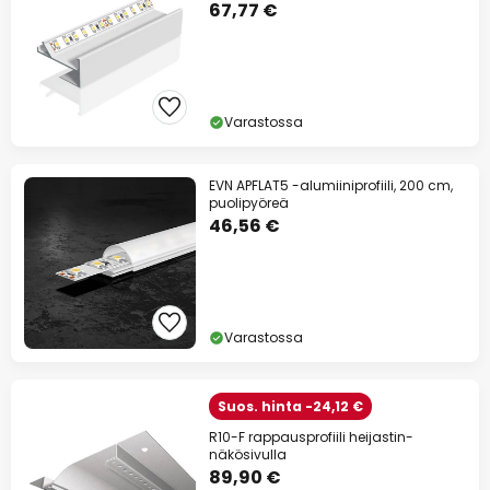
67,77 €
Varastossa
EVN APFLAT5 -alumiiniprofiili, 200 cm,
puolipyöreä
46,56 €
Varastossa
Suos. hinta -24,12 €
R10-F rappausprofiili heijastin-
näkösivulla
89,90 €