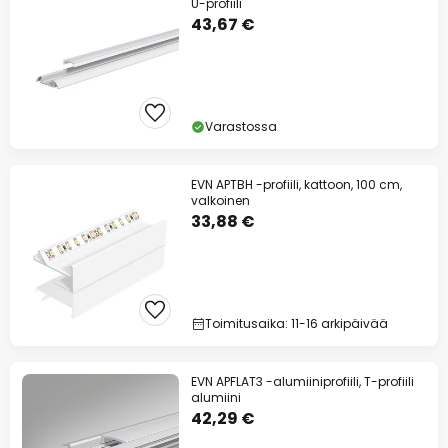
U-profiili
43,67 €
Varastossa
EVN APTBH -profiili, kattoon, 100 cm,
valkoinen
33,88 €
Toimitusaika: 11-16 arkipäivää
EVN APFLAT3 -alumiiniprofiili, T-profiili
alumiini
42,29 €