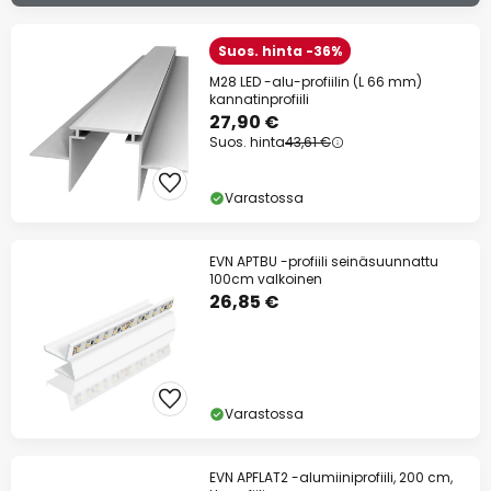
Suos. hinta -36%
M28 LED -alu-profiilin (L 66 mm)
kannatinprofiili
27,90 €
Suos. hinta
43,61 €
Varastossa
EVN APTBU -profiili seinäsuunnattu
100cm valkoinen
26,85 €
Varastossa
EVN APFLAT2 -alumiiniprofiili, 200 cm,