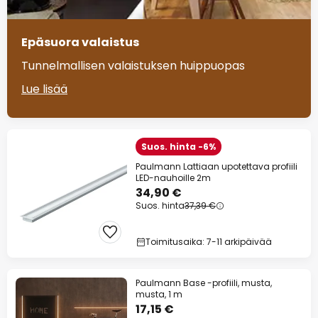
Epäsuora valaistus
Tunnelmallisen valaistuksen huippuopas
Lue lisää
Suos. hinta -6%
Paulmann Lattiaan upotettava profiili
LED-nauhoille 2m
34,90 €
Suos. hinta
37,39 €
Toimitusaika: 7-11 arkipäivää
Paulmann Base -profiili, musta,
musta, 1 m
17,15 €