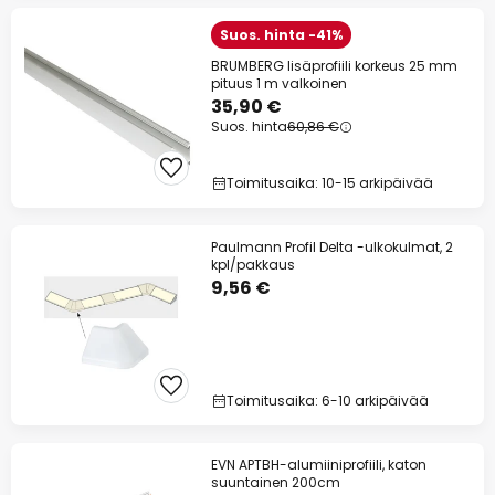
Suos. hinta -41%
BRUMBERG lisäprofiili korkeus 25 mm
pituus 1 m valkoinen
35,90 €
Suos. hinta
60,86 €
Toimitusaika: 10-15 arkipäivää
Paulmann Profil Delta -ulkokulmat, 2
kpl/pakkaus
9,56 €
Toimitusaika: 6-10 arkipäivää
EVN APTBH-alumiiniprofiili, katon
suuntainen 200cm