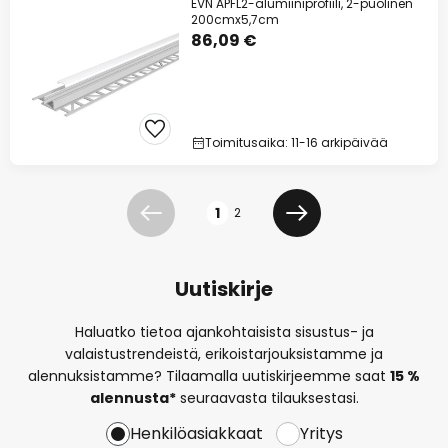
EVN APFL2-alumiiniprofiili, 2-puolinen
200cmx5,7cm
86,09 €
Toimitusaika: 11-16 arkipäivää
Sivu
1
2
Edellinen
Seuraava
Uutiskirje
Haluatko tietoa ajankohtaisista sisustus- ja
valaistustrendeistä, erikoistarjouksistamme ja
alennuksistamme? Tilaamalla uutiskirjeemme saat
15 %
alennusta*
seuraavasta tilauksestasi.
Henkilöasiakkaat
Yritys