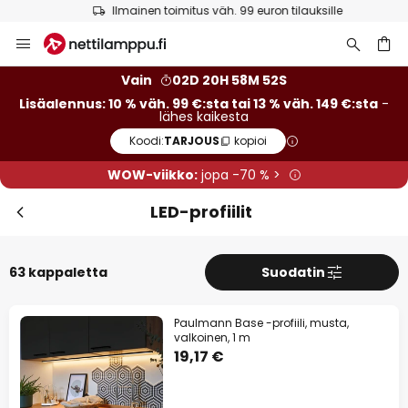
Ilmainen toimitus väh. 99 euron tilauksille
Skip
Sulj
Lisäalennus
to
Content
13 % alennusta
väh. 149 €:sta
Vain
02D 20H 58M 51S
Lisäalennus: 10 % väh. 99 €:sta tai 13 % väh. 149 €:sta
-
lähes kaikesta
10 % alennusta
väh. 99 €:sta
Koodi:
TARJOUS
kopioi
lähes kaikesta*
WOW-viikko:
jopa -70 % >
Koodi:
TARJOUS
kopioi
LED-profiilit
Tarjouksiin
63 kappaletta
Suodatin
*Poissuljetut tuotemerkit
Paulmann Base -profiili, musta,
valkoinen, 1 m
19,17 €