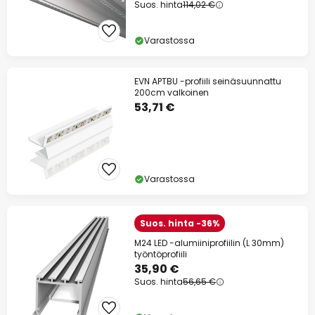
Suos. hinta
114,02 €
Varastossa
EVN APTBU -profiili seinäsuunnattu
200cm valkoinen
53,71 €
Varastossa
Suos. hinta -36%
M24 LED -alumiiniprofiilin (L 30mm)
työntöprofiili
35,90 €
Suos. hinta
56,65 €