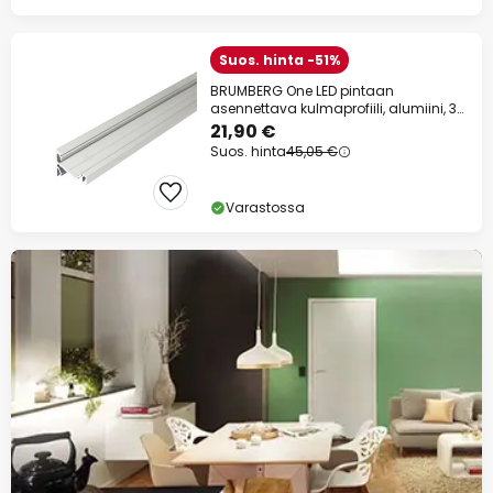
Suos. hinta -51%
BRUMBERG One LED pintaan
asennettava kulmaprofiili, alumiini, 3
metriä
21,90 €
Suos. hinta
45,05 €
Varastossa