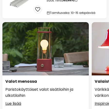
Suos. hinta
49,44 €
Toimitusaika: 10-15 arkipäivää
Valot menossa
Valaist
Paristokäyttöiset valot sisätiloihin ja
Värikkä
ulkotiloihin
värikon
Lue lisää
Inspiro