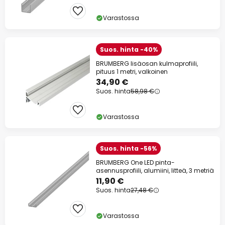
Varastossa
Suos. hinta -40%
BRUMBERG lisäosan kulmaprofiili,
pituus 1 metri, valkoinen
34,90 €
Suos. hinta
58,98 €
Varastossa
Suos. hinta -56%
BRUMBERG One LED pinta-
asennusprofiili, alumiini, litteä, 3 metriä
11,90 €
Suos. hinta
27,48 €
Varastossa