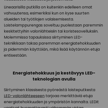
Lineaarisilla putkilla on kuitenkin edelleen omat
vahvuutensa, esimerkiksi kun on kyse suurten
alueiden tai työtilojen valaisemisesta.
Loistelamppurengas soveltuu puolestaan paremmin
keskitettyihin valonlähteisiin tai koristesovelluksiin.
Molemmissa tapauksissa siirtyminen LED-
tekniikkaan takaa paremman energiatehokkuuden
ja pidemmän käyttöiän, mikä lisää käytännön etuja
entisestään.
Energiatehokkuus ja kestävyys LED-
teknologian avulla
Siirtyminen klassisesta pyöreästä loisteputkesta
LED-valonlähteeseen
tarjoaa merkittäviä etuja
energiatehokkuuden ja ympäristön kannalta. LEDit
vaativat huomattavasti vähemmän virtaa