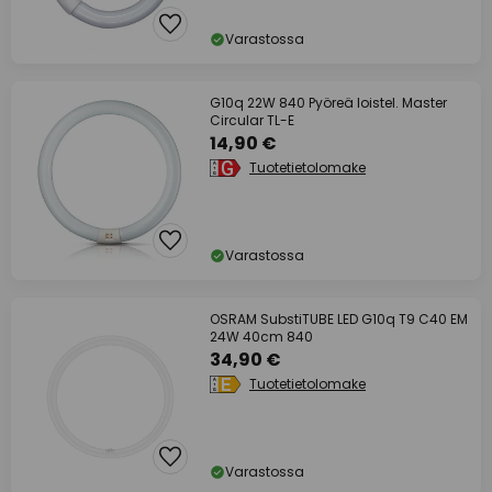
Varastossa
G10q 22W 840 Pyöreä loistel. Master
Circular TL-E
14,90 €
Tuotetietolomake
Varastossa
OSRAM SubstiTUBE LED G10q T9 C40 EM
24W 40cm 840
34,90 €
Tuotetietolomake
Varastossa