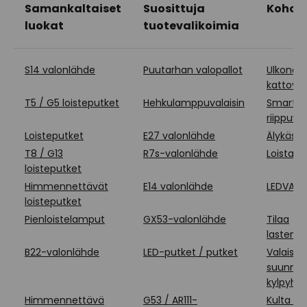
Samankaltaiset
Suosittuja
Kohok
luokat
tuotevalikoimia
S14 valonlähde
Puutarhan valopallot
Ulkona o
kattoval
T5 / G5 loisteputket
Hehkulamppuvalaisin
Smart 
riippuva
Loisteputket
E27 valonlähde
Älykäs 
T8 / G13
R7s-valonlähde
Loistava
loisteputket
Himmennettävät
E14 valonlähde
LEDVAN
loisteputket
Pienloistelamput
GX53-valonlähde
Tilaa
lastenh
B22-valonlähde
LED-putket / putket
Valaistu
suunnitt
kylpyhu
Himmennettävä
G53 / AR111-
Kulta & 