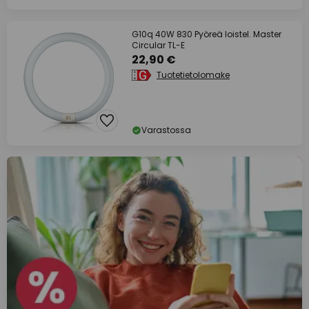
G10q 40W 830 Pyöreä loistel. Master
Circular TL-E
22,90 €
Tuotetietolomake
Varastossa