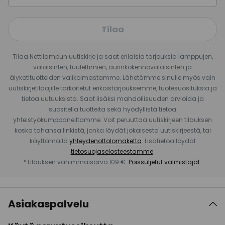
Tilaa
Tilaa Nettilampun uutiskirje ja saat erilaisia tarjouksia lamppujen,
valaisinten, tuulettimien, aurinkokennovalaisinten ja
älykotituotteiden valikoimastamme. Lähetämme sinulle myös vain
uutiskirjetilaajille tarkoitetut erikoistarjouksemme, tuotesuosituksia ja
tietoa uutuuksista. Saat lisäksi mahdollisuuden arvioida ja
suositella tuotteita sekä hyödyllistä tietoa
yhteistyökumppaneiltamme. Voit peruuttaa uutiskirjeen tilauksen
koska tahansa linkistä, jonka löydät jokaisesta uutiskirjeestä, tai
käyttämällä
yhteydenottolomaketta
. Lisätietoa löydät
tietosuojaselosteestamme
.
*Tilauksen vähimmäisarvo 109 €.
Poissuljetut valmistajat
.
Asiakaspalvelu