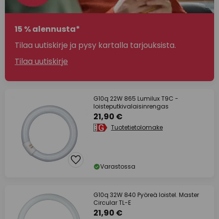
15 % alennusta*
Tilaa uutiskirje ja pysy kartalla tarjouksista.
Tilaa uutiskirje
G10q 22W 865 Lumilux T9C -
loisteputkivalaisinrengas
21,90 €
Tuotetietolomake
Varastossa
G10q 32W 840 Pyöreä loistel. Master
Circular TL-E
21,90 €