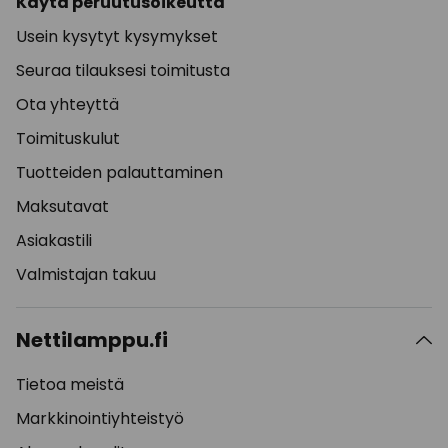
Käytä peruutusoikeutta
Usein kysytyt kysymykset
Seuraa tilauksesi toimitusta
Ota yhteyttä
Toimituskulut
Tuotteiden palauttaminen
Maksutavat
Asiakastili
Valmistajan takuu
Nettilamppu.fi
Tietoa meistä
Markkinointiyhteistyö