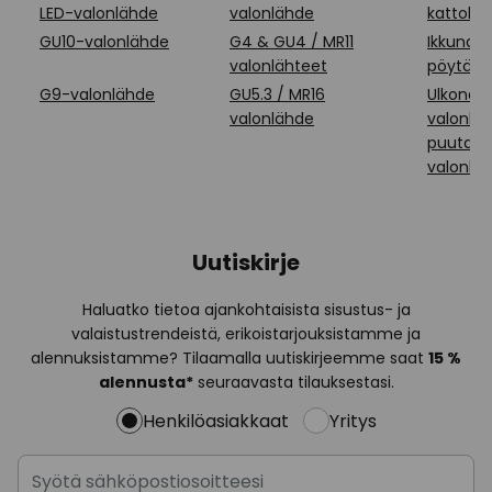
LED-valonlähde
valonlähde
kattokr
GU10-valonlähde
G4 & GU4 / MR11
Ikkunal
valonlähteet
pöytäva
G9-valonlähde
GU5.3 / MR16
Ulkona 
valonlähde
valonhei
puutarh
valonhe
Uutiskirje
Haluatko tietoa ajankohtaisista sisustus- ja
valaistustrendeistä, erikoistarjouksistamme ja
alennuksistamme? Tilaamalla uutiskirjeemme saat
15 %
alennusta*
seuraavasta tilauksestasi.
Henkilöasiakkaat
Yritys