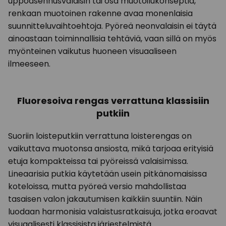
uppoasennusvalaisin tai osa muotoilukonseptia,
renkaan muotoinen rakenne avaa monenlaisia
suunnitteluvaihtoehtoja. Pyöreä neonvalaisin ei täytä
ainoastaan toiminnallisia tehtäviä, vaan sillä on myös
myönteinen vaikutus huoneen visuaaliseen
ilmeeseen.
Fluoresoiva rengas verrattuna klassisiin
putkiin
Suoriin loisteputkiin verrattuna loisterengas on
vaikuttava muotonsa ansiosta, mikä tarjoaa erityisiä
etuja kompakteissa tai pyöreissä valaisimissa.
Lineaarisia putkia käytetään usein pitkänomaisissa
koteloissa, mutta pyöreä versio mahdollistaa
tasaisen valon jakautumisen kaikkiin suuntiin. Näin
luodaan harmonisia valaistusratkaisuja, jotka eroavat
visuaalisesti klassisista järjestelmistä.