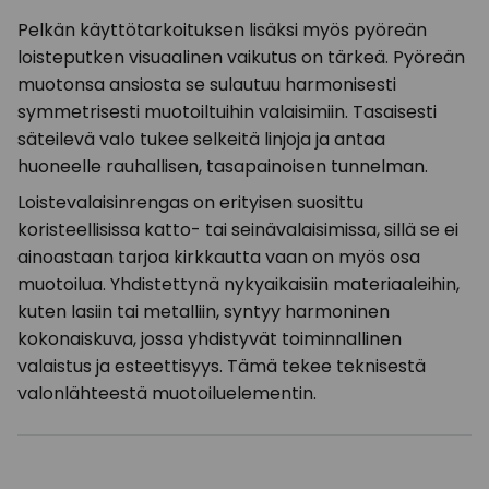
Pelkän käyttötarkoituksen lisäksi myös pyöreän
loisteputken visuaalinen vaikutus on tärkeä. Pyöreän
muotonsa ansiosta se sulautuu harmonisesti
symmetrisesti muotoiltuihin valaisimiin. Tasaisesti
säteilevä valo tukee selkeitä linjoja ja antaa
huoneelle rauhallisen, tasapainoisen tunnelman.
Loistevalaisinrengas on erityisen suosittu
koristeellisissa katto- tai seinävalaisimissa, sillä se ei
ainoastaan tarjoa kirkkautta vaan on myös osa
muotoilua. Yhdistettynä nykyaikaisiin materiaaleihin,
kuten lasiin tai metalliin, syntyy harmoninen
kokonaiskuva, jossa yhdistyvät toiminnallinen
valaistus ja esteettisyys. Tämä tekee teknisestä
valonlähteestä muotoiluelementin.