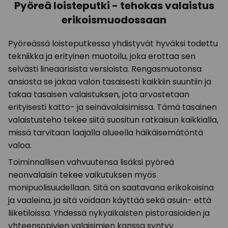
Pyöreä loisteputki - tehokas valaistus
erikoismuodossaan
Pyöreässä loisteputkessa yhdistyvät hyväksi todettu
tekniikka ja erityinen muotoilu, joka erottaa sen
selvästi lineaarisista versioista. Rengasmuotonsa
ansiosta se jakaa valon tasaisesti kaikkiin suuntiin ja
takaa tasaisen valaistuksen, jota arvostetaan
erityisesti katto- ja seinävalaisimissa. Tämä tasainen
valaistusteho tekee siitä suositun ratkaisun kaikkialla,
missä tarvitaan laajalla alueella häikäisemätöntä
valoa.
Toiminnallisen vahvuutensa lisäksi pyöreä
neonvalaisin tekee vaikutuksen myös
monipuolisuudellaan. Sitä on saatavana erikokoisina
ja vaaleina, ja sitä voidaan käyttää sekä asuin- että
liiketiloissa. Yhdessä nykyaikaisten pistorasioiden ja
yhteensopivien valaisimien kanssa syntyy