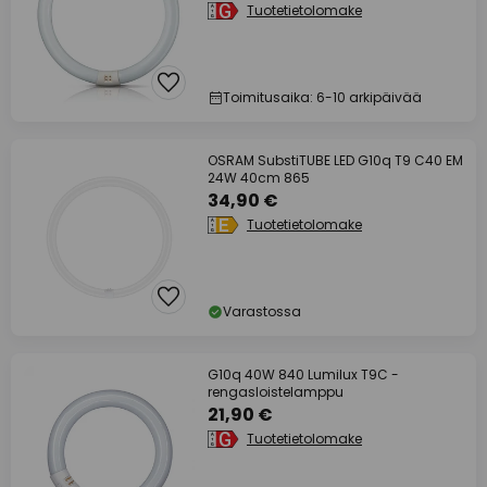
Tuotetietolomake
Toimitusaika: 6-10 arkipäivää
OSRAM SubstiTUBE LED G10q T9 C40 EM
24W 40cm 865
34,90 €
Tuotetietolomake
Varastossa
G10q 40W 840 Lumilux T9C -
rengasloistelamppu
21,90 €
Tuotetietolomake