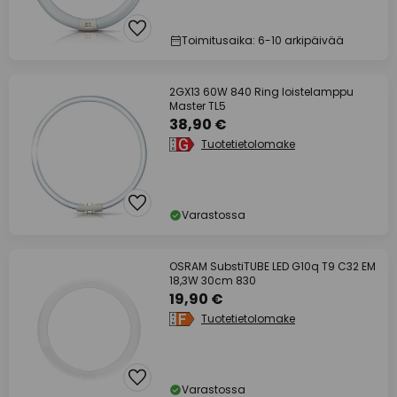
Toimitusaika: 6-10 arkipäivää
2GX13 60W 840 Ring loistelamppu
Master TL5
38,90 €
Tuotetietolomake
Varastossa
OSRAM SubstiTUBE LED G10q T9 C32 EM
18,3W 30cm 830
19,90 €
Tuotetietolomake
Varastossa