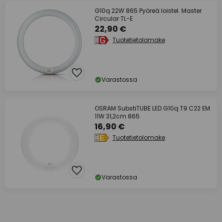
G10q 22W 865 Pyöreä loistel. Master
Circular TL-E
22,90 €
Tuotetietolomake
Varastossa
OSRAM SubstiTUBE LED G10q T9 C22 EM
11W 31,2cm 865
16,90 €
Tuotetietolomake
Varastossa