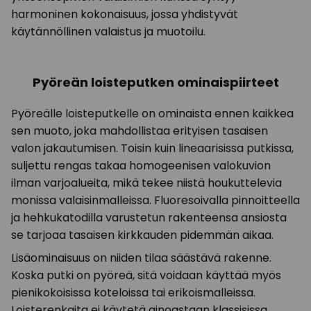
harmoninen kokonaisuus, jossa yhdistyvät
käytännöllinen valaistus ja muotoilu.
Pyöreän loisteputken ominaispiirteet
Pyöreälle loisteputkelle on ominaista ennen kaikkea
sen muoto, joka mahdollistaa erityisen tasaisen
valon jakautumisen. Toisin kuin lineaarisissa putkissa,
suljettu rengas takaa homogeenisen valokuvion
ilman varjoalueita, mikä tekee niistä houkuttelevia
monissa valaisinmalleissa. Fluoresoivalla pinnoitteella
ja hehkukatodilla varustetun rakenteensa ansiosta
se tarjoaa tasaisen kirkkauden pidemmän aikaa.
Lisäominaisuus on niiden tilaa säästävä rakenne.
Koska putki on pyöreä, sitä voidaan käyttää myös
pienikokoisissa koteloissa tai erikoismalleissa.
Loisterenkaita ei käytetä ainoastaan klassisissa