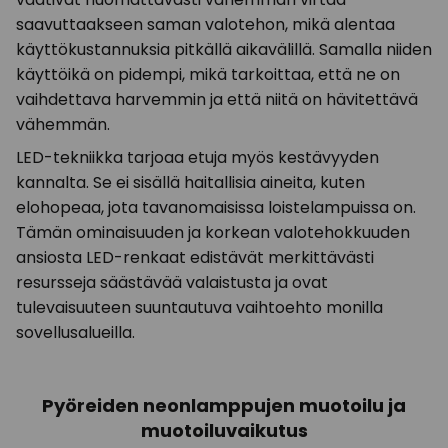
saavuttaakseen saman valotehon, mikä alentaa
käyttökustannuksia pitkällä aikavälillä. Samalla niiden
käyttöikä on pidempi, mikä tarkoittaa, että ne on
vaihdettava harvemmin ja että niitä on hävitettävä
vähemmän.
LED-tekniikka tarjoaa etuja myös kestävyyden
kannalta. Se ei sisällä haitallisia aineita, kuten
elohopeaa, jota tavanomaisissa loistelampuissa on.
Tämän ominaisuuden ja korkean valotehokkuuden
ansiosta LED-renkaat edistävät merkittävästi
resursseja säästävää valaistusta ja ovat
tulevaisuuteen suuntautuva vaihtoehto monilla
sovellusalueilla.
Pyöreiden neonlamppujen muotoilu ja
muotoiluvaikutus