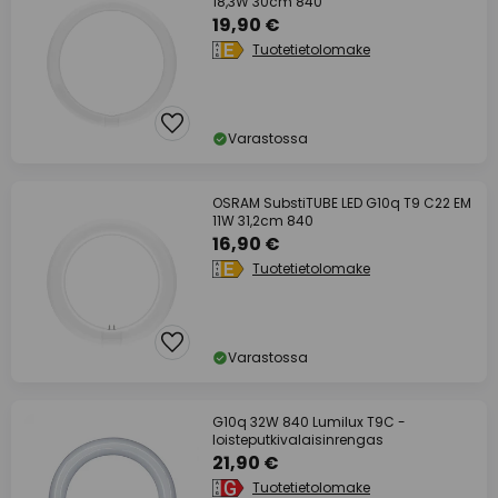
18,3W 30cm 840
19,90 €
Tuotetietolomake
Varastossa
OSRAM SubstiTUBE LED G10q T9 C22 EM
11W 31,2cm 840
16,90 €
Tuotetietolomake
Varastossa
G10q 32W 840 Lumilux T9C -
loisteputkivalaisinrengas
21,90 €
Tuotetietolomake