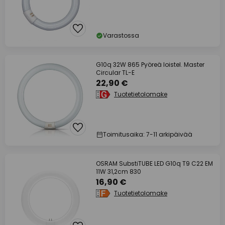
Varastossa
G10q 32W 865 Pyöreä loistel. Master
Circular TL-E
22,90 €
Tuotetietolomake
Toimitusaika: 7-11 arkipäivää
OSRAM SubstiTUBE LED G10q T9 C22 EM
11W 31,2cm 830
16,90 €
Tuotetietolomake