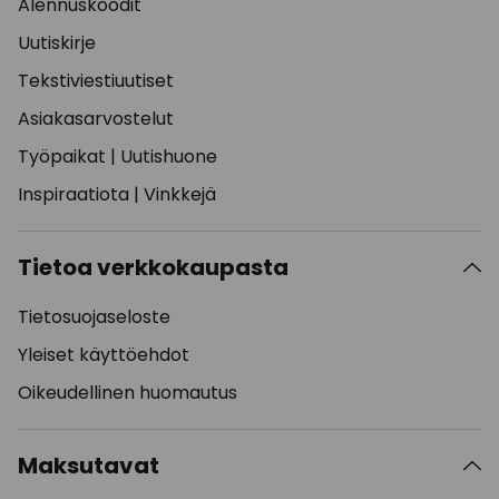
Alennuskoodit
Uutiskirje
Tekstiviestiuutiset
Asiakasarvostelut
Työpaikat
|
Uutishuone
Inspiraatiota
|
Vinkkejä
Tietoa verkkokaupasta
Tietosuojaseloste
Yleiset käyttöehdot
Oikeudellinen huomautus
Maksutavat