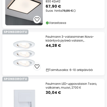
830 42x42
67,90 €
Suos. hinta
76,86 €
Varastossa
SPONSOROITU
Paulmann 3-valaisiminen Nova-
kääntyvä pyöreä valaisin,
mattavalkoinen, GU10,
44,28 €
Toimitusaika: 6-10 arkipäivää
SPONSOROITU
Paulmann LED-uppovalaisin Tsaro,
valkoinen, muovi, 2700 K
30,04 €