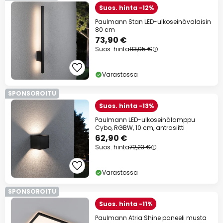
Suos. hinta -12%
Paulmann Stan LED-ulkoseinävalaisin
80 cm
73,90 €
Suos. hinta
83,95 €
Varastossa
SPONSOROITU
Suos. hinta -13%
Paulmann LED-ulkoseinälamppu
Cybo, RGBW, 10 cm, antrasiitti
62,90 €
Suos. hinta
72,23 €
Varastossa
SPONSOROITU
Suos. hinta -11%
Paulmann Atria Shine paneeli musta