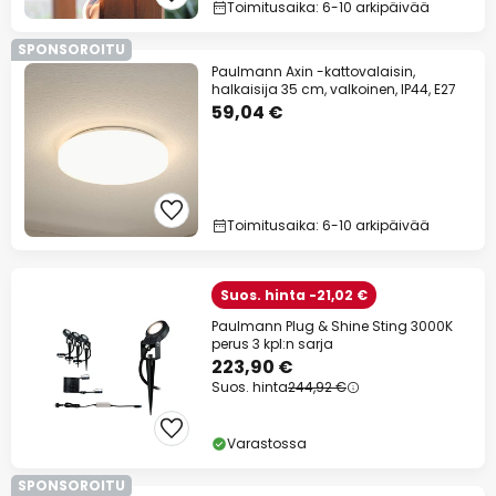
Toimitusaika: 6-10 arkipäivää
SPONSOROITU
Paulmann Axin -kattovalaisin,
halkaisija 35 cm, valkoinen, IP44, E27
59,04 €
Toimitusaika: 6-10 arkipäivää
Suos. hinta -21,02 €
Paulmann Plug & Shine Sting 3000K
perus 3 kpl:n sarja
223,90 €
Suos. hinta
244,92 €
Varastossa
SPONSOROITU