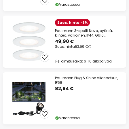
Varastossa
Suos. hinta -6%
Paulmann 3-spotti Nova, pyöreä,
kiinteä, valkoinen, IP44, GU10,
himmennettävä
49,90 €
Suos. hinta
53,59 €
Toimitusaika: 6-10 arkipäivää
Paulmann Plug & Shine allaspotkuri,
IP68
82,94 €
Varastossa