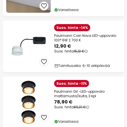
Varastossa
Suos. hinta -14%
Paulmann Coin Nova LED-uppovalo
100° 6W 2 700 K
12,90 €
Suos. hinta
15,13 €
Toimitusaika: 6-10 arkipäivää
Suos. hinta -11%
Paulmann Gil -LED-uppovalo
mattamusta/kulta, 3 kpl
78,90 €
Suos. hinta
89,01 €
Varastossa