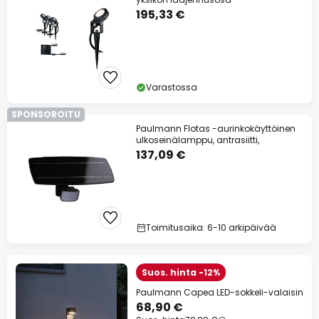
195,33 €
Varastossa
SPONSOROITU
Paulmann Flotas -aurinkokäyttöinen
ulkoseinälamppu, antrasiitti,
137,09 €
Toimitusaika: 6-10 arkipäivää
Suos. hinta -12%
Paulmann Capea LED-sokkeli-valaisin
68,90 €