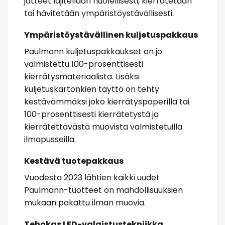
jätteet lajitellaan huolellisesti, kierrätetään
tai hävitetään ympäristöystävällisesti.
Ympäristöystävällinen kuljetuspakkaus
Paulmann kuljetuspakkaukset on jo
valmistettu 100-prosenttisesti
kierrätysmateriaalista. Lisäksi
kuljetuskartonkien täyttö on tehty
kestävämmäksi joko kierrätyspaperilla tai
100-prosenttisesti kierrätetystä ja
kierrätettävästä muovista valmistetuilla
ilmapusseilla.
Kestävä tuotepakkaus
Vuodesta 2023 lähtien kaikki uudet
Paulmann-tuotteet on mahdollisuuksien
mukaan pakattu ilman muovia.
Tehokas LED-valaistustekniikka