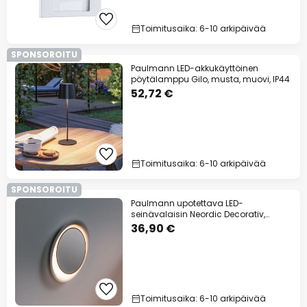
Toimitusaika: 6-10 arkipäivää
SPONSOROITU
Paulmann LED-akkukäyttöinen
pöytälamppu Gilo, musta, muovi, IP44
52,72 €
Toimitusaika: 6-10 arkipäivää
SPONSOROITU
Paulmann upotettava LED-
seinävalaisin Neordic Decorativ,
valkoinen, pyöreä
36,90 €
Toimitusaika: 6-10 arkipäivää