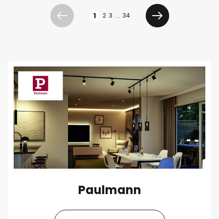
Sivu
1
2
3
...
34
Edellinen
Seuraava
Paulmann