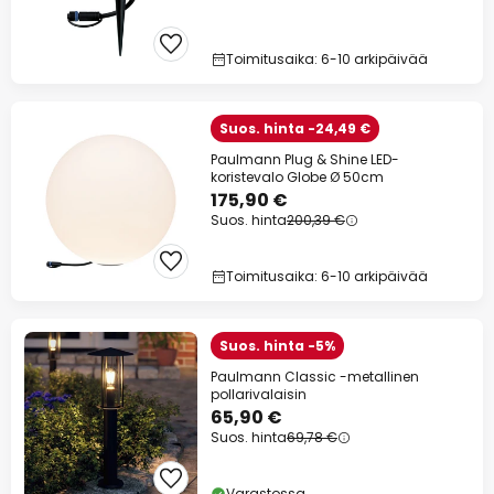
Toimitusaika: 6-10 arkipäivää
Suos. hinta -24,49 €
Paulmann Plug & Shine LED-
koristevalo Globe Ø 50cm
175,90 €
Suos. hinta
200,39 €
Toimitusaika: 6-10 arkipäivää
Suos. hinta -5%
Paulmann Classic -metallinen
pollarivalaisin
65,90 €
Suos. hinta
69,78 €
Varastossa