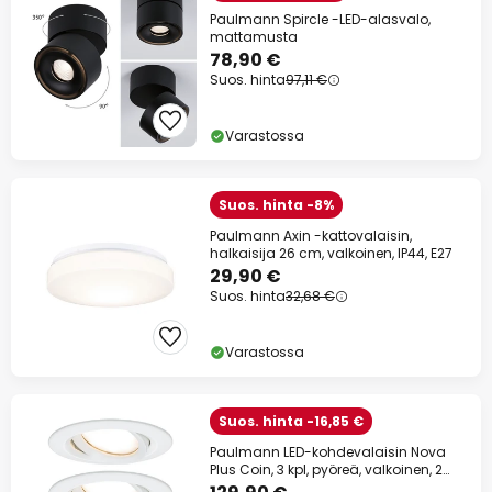
Paulmann Spircle -LED-alasvalo,
mattamusta
78,90 €
Suos. hinta
97,11 €
Varastossa
Suos. hinta -8%
Paulmann Axin -kattovalaisin,
halkaisija 26 cm, valkoinen, IP44, E27
29,90 €
Suos. hinta
32,68 €
Varastossa
Suos. hinta -16,85 €
Paulmann LED-kohdevalaisin Nova
Plus Coin, 3 kpl, pyöreä, valkoinen, 2
700 K,