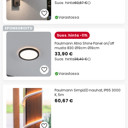
Suos. hinta
60,67 €
Varastossa
SPONSOROITU
Suos. hinta -11%
Paulmann Atria Shine Panel on/off
musta 830 Ø19cm Ø19cm
33,90 €
Suos. hinta
38,40 €
Varastossa
Paulmann SimpLED nauhat, IP65 3000
K, 5m
60,67 €