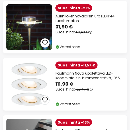
Suos. hinta -21%
Aurinkokennovalaisin Ufo LED IP44
ruostumaton
31,90 €
Suos. hinta
40,43 €
Varastossa
Suos. hinta -11,57 €
Paulmann Nova upotettava LED-
kohdevalaisin, himmennettävä, IP65,
valkoinen
111,90 €
Suos. hinta
123,47 €
Varastossa
Suos. hinta -13%