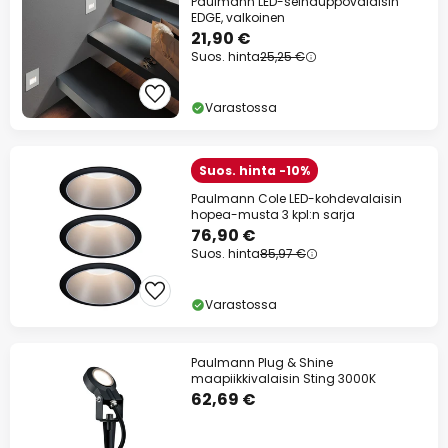
Paulmann LED-seinäuppovalaisin
EDGE, valkoinen
21,90 €
Suos. hinta
25,25 €
Varastossa
Suos. hinta -10%
Paulmann Cole LED-kohdevalaisin
hopea-musta 3 kpl:n sarja
76,90 €
Suos. hinta
85,97 €
Varastossa
Paulmann Plug & Shine
maapiikkivalaisin Sting 3000K
62,69 €