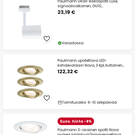
Paulmann URail-kiskospotti Luxe,
signaalivalkoinen, GU10,
himmennettävä
23,19 €
Varastossa
Paulmann upotettava LED-
kohdevalaisin Nova, 3 kpl, kultainen,
himmennettävä,
122,32 €
Toimitusaika: 6-10 arkipäivää
Suos. hinta -9%
Paulmann 3-osainen spotti Nova
pyöreä kääntyvä/himmennettävä,