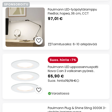
SPONSOROITU
Paulmann LED-työpöytälamppu
FlexBar, hopea, 36 cm, CCT
97,01 €
Toimitusaika: 6-10 arkipäivää
Suos. hinta -7%
Paulmann LED uppoasennuspotti
Nova Coin 3 valkoinen pyöreä
himmennettävä
65,90 €
Suos. hinta
70,79 €
Varastossa
Paulmann Plug & Shine Sting 3000K 3-
yksikön laajennusosa