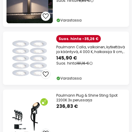
Suos. hinta
78,89 €
Varastossa
Suos. hinta -35,26 €
Paulmann Calla, valkoinen, kytkettävä
ja kääntyvä, 4 000 K, halkaisija 9 cm,
10
145,90 €
Suos. hinta
181,16 €
Varastossa
Paulmann Plug & Shine Sting Spot
2200K 3x perussarja
236,83 €