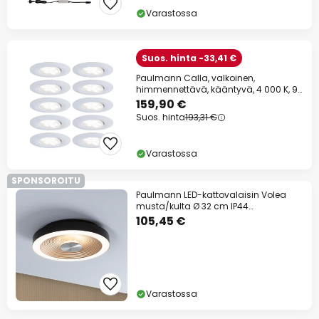
Varastossa
Suos. hinta -33,41 €
Paulmann Calla, valkoinen,
himmennettävä, kääntyvä, 4 000 K, 9
cm, 10 kpl:n
159,90 €
Suos. hinta
193,31 €
Varastossa
SPONSOROITU
Paulmann LED-kattovalaisin Volea
musta/kulta Ø 32 cm IP44
himmennettävä
105,45 €
Varastossa