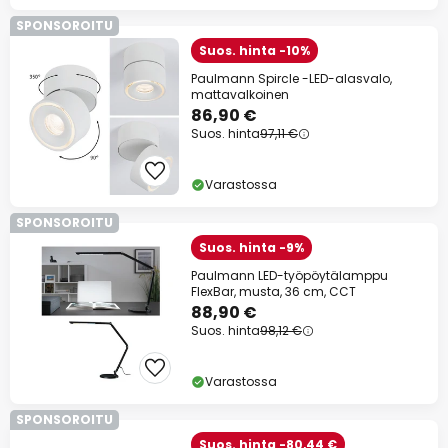
SPONSOROITU
Suos. hinta -10%
Paulmann Spircle -LED-alasvalo,
mattavalkoinen
86,90 €
Suos. hinta
97,11 €
Varastossa
SPONSOROITU
Suos. hinta -9%
Paulmann LED-työpöytälamppu
FlexBar, musta, 36 cm, CCT
88,90 €
Suos. hinta
98,12 €
Varastossa
SPONSOROITU
Suos. hinta -80,44 €