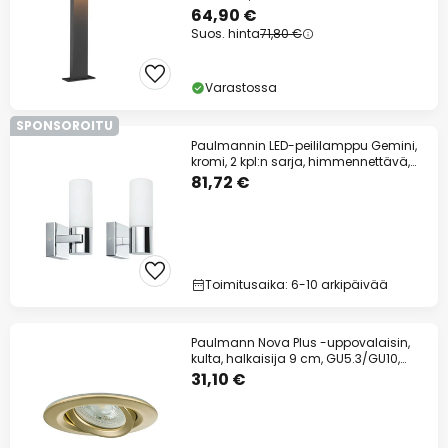
64,90 €
Suos. hinta
71,80 €
Varastossa
SPONSOROITU
Paulmannin LED-peililamppu Gemini,
kromi, 2 kpl:n sarja, himmennettävä,
IP44
81,72 €
Toimitusaika: 6-10 arkipäivää
Paulmann Nova Plus -uppovalaisin,
kulta, halkaisija 9 cm, GU5.3/GU10,
IP65
31,10 €