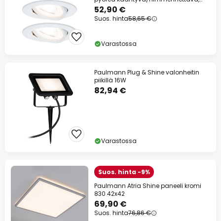
valkoinen
52,90 €
Suos. hinta
58,65 €
Varastossa
Paulmann Plug & Shine valonheitin
piikillä 16W
82,94 €
Varastossa
Suos. hinta -9%
Paulmann Atria Shine paneeli kromi
830 42x42
69,90 €
Suos. hinta
76,86 €