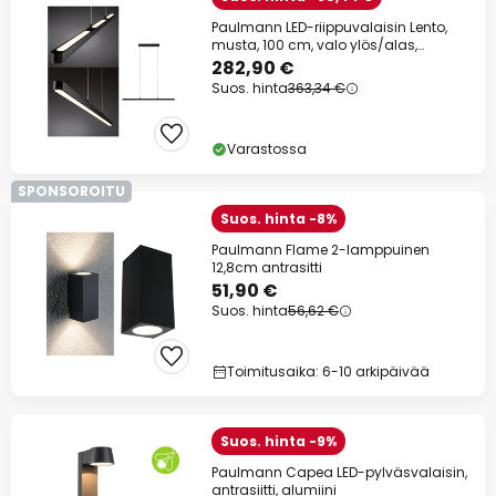
Paulmann LED-riippuvalaisin Lento,
musta, 100 cm, valo ylös/alas,
himmennettävä
282,90 €
Suos. hinta
363,34 €
Varastossa
SPONSOROITU
Suos. hinta -8%
Paulmann Flame 2-lamppuinen
12,8cm antrasitti
51,90 €
Suos. hinta
56,62 €
Toimitusaika: 6-10 arkipäivää
Suos. hinta -9%
Paulmann Capea LED-pylväsvalaisin,
antrasiitti, alumiini