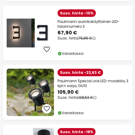
Suos. hinta -10%
Paulmann aurinkokäyttöinen LED-
talonnumero 3
67,90 €
Suos. hinta
75,85 €
Varastossa
Suos. hinta -22,63 €
Paulmann Special Line LED-maakiila, 3
kpl:n sarja, GU10
105,90 €
Suos. hinta
128,53 €
Varastossa
Suos. hinta -18%