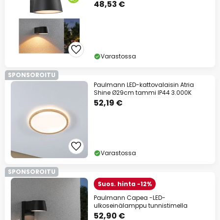
48,53 €
lähes kaikesta*
Koodi:
TARJOUS
kopioi
Tarjouksiin
Varastossa
*Poissuljetut tuotemerkit
SPONSOROITU
Paulmann LED-kattovalaisin Atria
Shine Ø29cm tammi IP44 3.000K
52,19 €
Varastossa
SPONSOROITU
Suos. hinta -12%
Paulmann Capea -LED-
ulkoseinälamppu tunnistimella
52,90 €