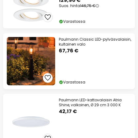
129,90 €
Suos. hinta
146,75 €
Varastossa
Paulmann Classic LED-pylväsvalaisin,
kultainen valo
67,76 €
Varastossa
Paulmann LED-kattovalaisin Atria
Shine, valkoinen, Ø 29 cm 3 000 K
42,17 €