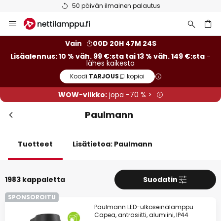
Ilmainen toimitus väh. 99 euron tilauksille
Skip
to
Content
Vain
00D 20H 47M 22S
Lisäalennus: 10 % väh. 99 €:sta tai 13 % väh. 149 €:sta
-
lähes kaikesta
Koodi:
TARJOUS
kopioi
WOW-viikko:
jopa -70 % >
Paulmann
Tuotteet
Lisätietoa: Paulmann
Sulj
Lisäalennus
1983 kappaletta
Suodatin
13 % alennusta
väh. 149 €:sta
SPONSOROITU
Paulmann LED-ulkoseinälamppu
10 % alennusta
väh. 99 €:sta
Capea, antrasiitti, alumiini, IP44