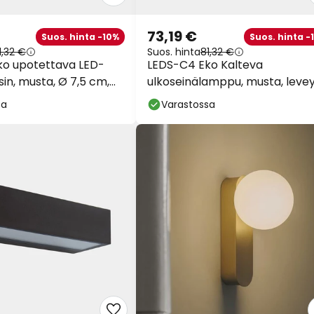
73,19 €
Suos. hinta -10%
Suos. hinta -
1,32 €
Suos. hinta
81,32 €
ko upotettava LED-
LEDS-C4 Eko Kalteva
in, musta, Ø 7,5 cm,
ulkoseinälamppu, musta, levey
cm
sa
Varastossa