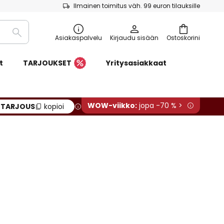
Ilmainen toimitus väh. 99 euron tilauksille
Etsi
Asiakaspalvelu
Kirjaudu sisään
Ostoskorini
t
TARJOUKSET
Yritysasiakkaat
WOW-viikko:
jopa -70 % >
:
TARJOUS
kopioi