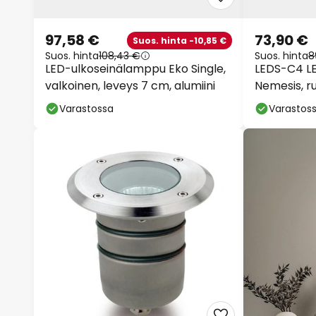
97,58 €
73,90 €
Suos. hinta -10,85 €
Suos. hinta
108,43 €
Suos. hinta
8
LED-ulkoseinälamppu Eko Single,
LEDS-C4 LE
valkoinen, leveys 7 cm, alumiini
Nemesis, ru
Varastossa
Varastos