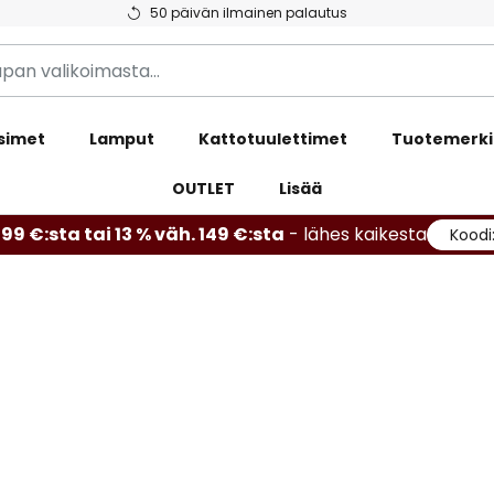
50 päivän ilmainen palautus
simet
Lamput
Kattotuulettimet
Tuotemerki
OUTLET
Lisää
99 €:sta tai 13 % väh. 149 €:sta
- lähes kaikesta
Koodi