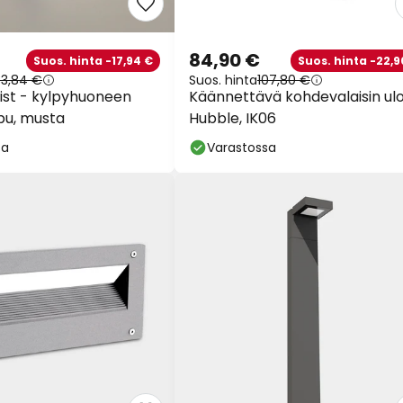
84,90 €
Suos. hinta -17,94 €
Suos. hinta -22,9
33,84 €
Suos. hinta
107,80 €
st - kylpyhuoneen
Käännettävä kohdevalaisin ulo
pu, musta
Hubble, IK06
sa
Varastossa