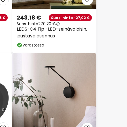
243,18 €
8 €
Suos. hinta -27,02 €
Suos. hinta
270,20 €
LEDS-C4 Tip -LED-seinävalaisin,
joustava asennus
Varastossa