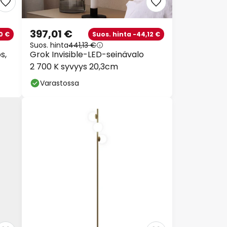
397,01 €
0 €
Suos. hinta -44,12 €
Suos. hinta
441,13 €
s,
Grok Invisible-LED-seinävalo
2 700 K syvyys 20,3cm
Varastossa