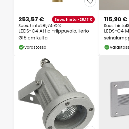
253,57 €
115,90 €
Suos. hinta -28,17 €
Suos. hinta
281,74 €
Suos. hinta
1
LEDS-C4 Attic -riippuvalo, lieriö
LEDS-C4 Mi
Ø15 cm kulta
seinälamp
Varastossa
Varastos