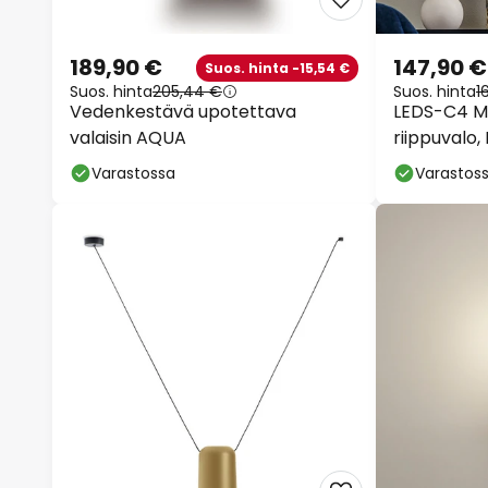
189,90 €
147,90 €
Suos. hinta -15,54 €
Suos. hinta
205,44 €
Suos. hinta
1
Vedenkestävä upotettava
LEDS-C4 M
valaisin AQUA
riippuvalo,
Varastossa
Varastos