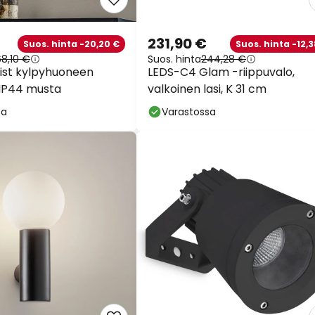
231,90 €
Suos. hinta -20,20 €
Suos. hinta -12,3
68,10 €
Suos. hinta
244,28 €
ist kylpyhuoneen
LEDS-C4 Glam -riippuvalo,
 IP44 musta
valkoinen lasi, K 31 cm
sa
Varastossa