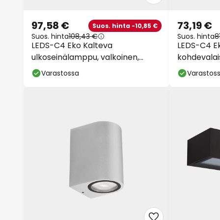
97,58 €
73,19 €
Suos. hinta -10,85 €
Suos. hinta
108,43 €
Suos. hinta
8
LEDS-C4 Eko Kalteva
LEDS-C4 E
ulkoseinälamppu, valkoinen,
kohdevalais
leveys 7 cm, alumiini
alumiinia
Varastossa
Varastos