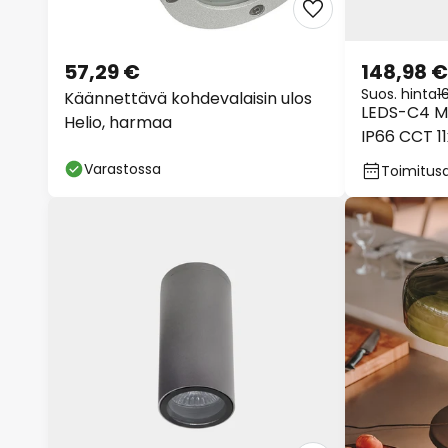
57,29 €
148,98 €
Suos. hinta
1
Käännettävä kohdevalaisin ulos
LEDS-C4 M
Helio, harmaa
IP66 CCT 1
Varastossa
Toimitusa