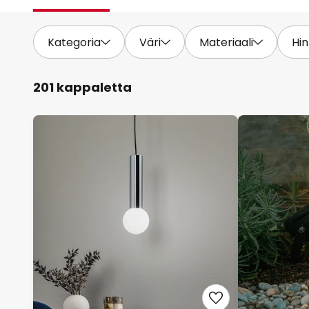
Kategoria
Väri
Materiaali
Hin
201 kappaletta