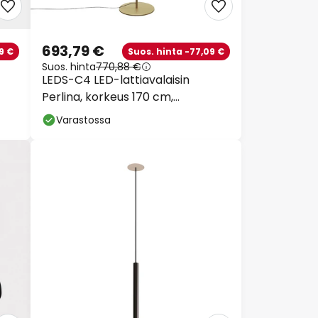
693,79 €
9 €
Suos. hinta -77,09 €
Suos. hinta
770,88 €
LEDS-C4 LED-lattiavalaisin
Perlina, korkeus 170 cm,
kullanvärinen
Varastossa