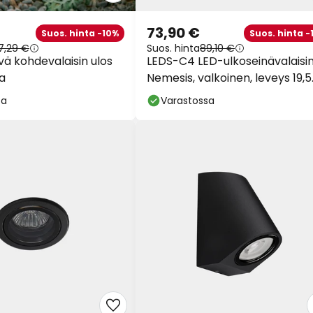
73,90 €
Suos. hinta -10%
Suos. hinta -
7,29 €
Suos. hinta
89,10 €
ä kohdevalaisin ulos
LEDS-C4 LED-ulkoseinävalaisi
ta
Nemesis, valkoinen, leveys 19,5
cm
sa
Varastossa