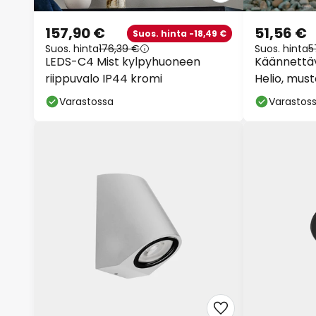
157,90 €
51,56 €
Suos. hinta -18,49 €
Suos. hinta
176,39 €
Suos. hinta
5
LEDS-C4 Mist kylpyhuoneen
Käännettäv
riippuvalo IP44 kromi
Helio, mus
Varastossa
Varastos