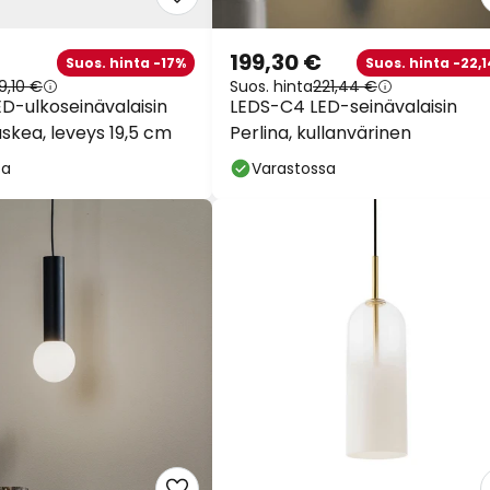
199,30 €
Suos. hinta -17%
Suos. hinta -22,1
9,10 €
Suos. hinta
221,44 €
D-ulkoseinävalaisin
LEDS-C4 LED-seinävalaisin
skea, leveys 19,5 cm
Perlina, kullanvärinen
sa
Varastossa