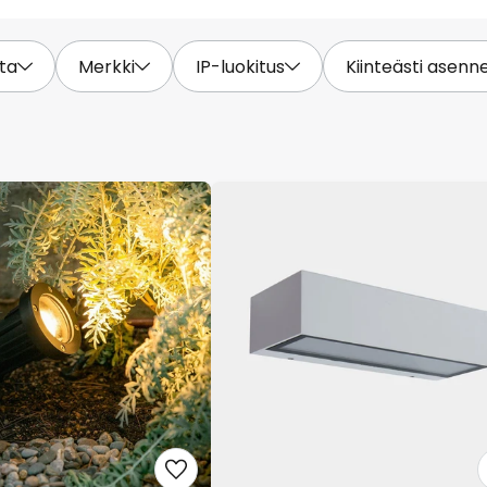
ta
Merkki
IP-luokitus
Kiinteästi asenn