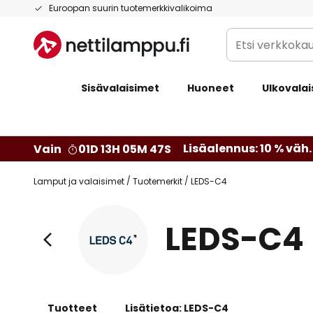
Skip
Euroopan suurin tuotemerkkivalikoima
to
Etsi
Content
verkkokaupan
valikoimasta...
Sisävalaisimet
Huoneet
Ulkovalai
Lisäalennus: 10 % väh. 
Vain
01D 13H 05M 45S
Lamput ja valaisimet
Tuotemerkit
LEDS-C4
LEDS-C4
Tuotteet
Lisätietoa: LEDS-C4