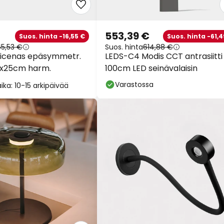
553,39 €
Suos. hinta -16,55 €
Suos. hinta -61,4
65,53 €
Suos. hinta
614,88 €
icenas epäsymmetr.
LEDS-C4 Modis CCT antrasiitti
1x25cm harm.
100cm LED seinävalaisin
Varastossa
ika: 10-15 arkipäivää