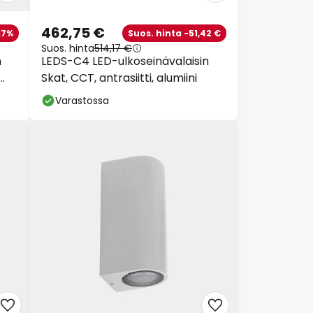
462,75 €
17%
Suos. hinta -51,42 €
Suos. hinta
514,17 €
n
LEDS-C4 LED-ulkoseinävalaisin
Skat, CCT, antrasiitti, alumiini
Varastossa