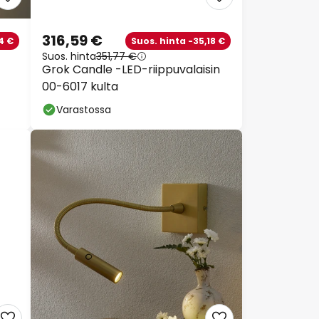
316,59 €
4 €
Suos. hinta -35,18 €
Suos. hinta
351,77 €
Grok Candle -LED-riippuvalaisin
00-6017 kulta
Varastossa