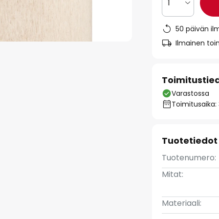
1
50 päivän il
Ilmainen toim
Toimitustie
Varastossa
Toimitusaika:
Tuotetiedot
Tuotenumero:
Mitat:
Materiaali: