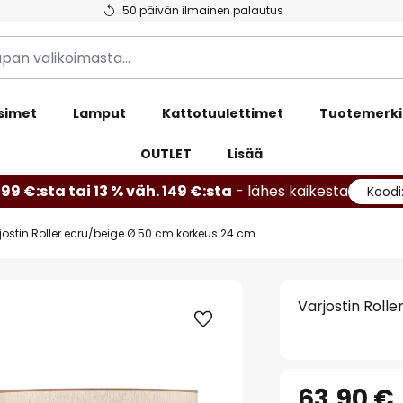
50 päivän ilmainen palautus
simet
Lamput
Kattotuulettimet
Tuotemerki
OUTLET
Lisää
99 €:sta tai 13 % väh. 149 €:sta
- lähes kaikesta
Koodi
jostin Roller ecru/beige Ø 50 cm korkeus 24 cm
Varjostin Roll
63,90 €