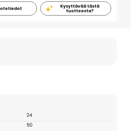
Kysyttävää tästä
uotetiedot
tuotteesta?
24
50