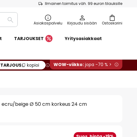
Ilmainen toimitus väh. 99 euron tilauksille
Etsi
Asiakaspalvelu
Kirjaudu sisään
Ostoskorini
t
TARJOUKSET
Yritysasiakkaat
WOW-viikko:
jopa -70 % >
:
TARJOUS
kopioi
er ecru/beige Ø 50 cm korkeus 24 cm
Suos. hinta -19%