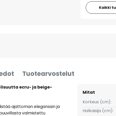
Kaikki t
iedot
Tuotearvostelut
lisuutta ecru- ja beige-
Mitat
Korkeus (cm):
istää ajattoman eleganssin ja
Halkaisija (cm):
puuvillasta valmistettu