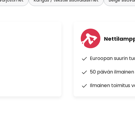
Nettilampp
Euroopan suurin t
50 päivän ilmainen
Ilmainen toimitus vä