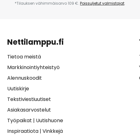
*Tilauksen vähimmäisarvo 109 €.
Poissuljetut valmistajat
.
Nettilamppu.fi
Tietoa meistä
Markkinointiyhteistyö
Alennuskoodit
Uutiskirje
Tekstiviestiuutiset
Asiakasarvostelut
Työpaikat
|
Uutishuone
Inspiraatiota
|
Vinkkejä