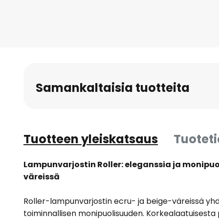
to
the
beginning
of
the
images
gallery
Samankaltaisia tuotteita
Tuotteen yleiskatsaus
Tuotet
Lampunvarjostin Roller: eleganssia ja monipuo
väreissä
Roller-lampunvarjostin ecru- ja beige-väreissä yhd
toiminnallisen monipuolisuuden. Korkealaatuisesta 