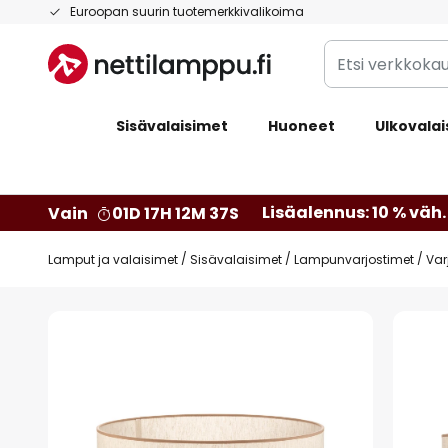
Skip
Euroopan suurin tuotemerkkivalikoima
to
Etsi
Content
verkkokaupan
valikoimasta...
Sisävalaisimet
Huoneet
Ulkovalai
Lisäalennus: 10 % väh. 
Vain
01D 17H 12M 36S
Lamput ja valaisimet
Sisävalaisimet
Lampunvarjostimet
Var
Skip
to
the
end
of
the