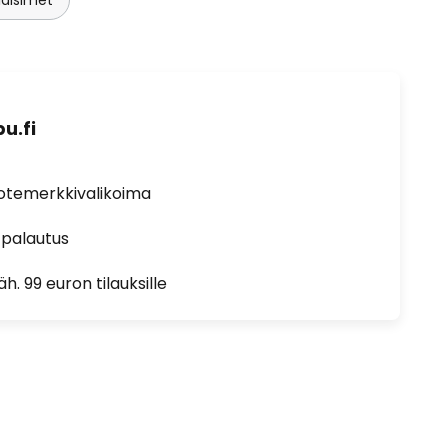
u.fi
uotemerkkivalikoima
 palautus
h. 99 euron tilauksille