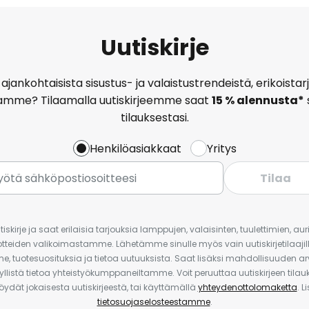
Uutiskirje
ajankohtaisista sisustus- ja valaistustrendeistä, erikoist
amme? Tilaamalla uutiskirjeemme saat
15 % alennusta*
tilauksestasi.
Henkilöasiakkaat
Yritys
Tilaa
iskirje ja saat erilaisia tarjouksia lamppujen, valaisinten, tuulettimien, a
uotteiden valikoimastamme. Lähetämme sinulle myös vain uutiskirjetilaajille
e, tuotesuosituksia ja tietoa uutuuksista. Saat lisäksi mahdollisuuden arv
yllistä tietoa yhteistyökumppaneiltamme. Voit peruuttaa uutiskirjeen til
 löydät jokaisesta uutiskirjeestä, tai käyttämällä
yhteydenottolomaketta
. L
tietosuojaselosteestamme
.