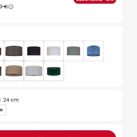
90 €
:
24 cm
m