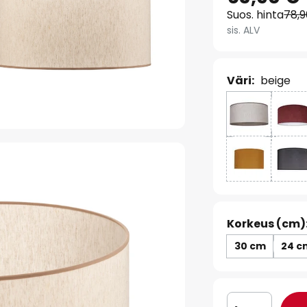
Suos. hinta
78,
sis. ALV
Väri:
beige
Korkeus (cm)
30 cm
24 c