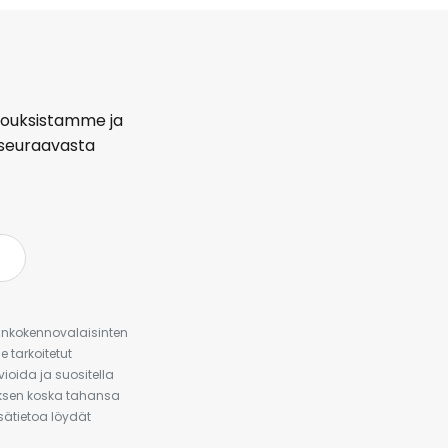
arjouksistamme ja
seuraavasta
urinkokennovalaisinten
 tarkoitetut
ioida ja suositella
auksen koska tahansa
isätietoa löydät