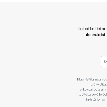
Haluatko tietoa 
alennuksist
Tilaa Nettilampun uut
ja älykotit
erikoistarjouksemm
tuotteita sekä hyöd
linkistä, jonka