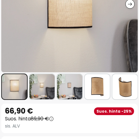
Skip
66,90 €
Suos. hinta -25%
to
Suos. hinta
89,90 €
the
sis. ALV
beginning
of