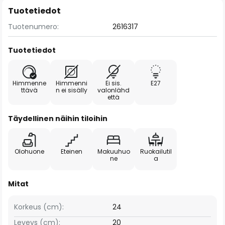
Tuotetiedot
Tuotenumero:
2616317
Tuotetiedot
Himmenne
Himmenni
Ei sis.
E27
ttävä
n ei sisälly
valonlähd
että
Täydellinen näihin tiloihin
Olohuone
Eteinen
Makuuhuo
Ruokailutil
ne
a
Mitat
Korkeus (cm):
24
Leveys (cm):
20