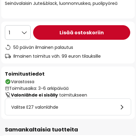
Seinävalaisin Jute&black, luonnonruskea, puolipyöreä
the
images
gallery
Lisää ostoskoriin
1
50 päivän ilmainen palautus
Ilmainen toimitus väh. 99 euron tilauksille
Toimitustiedot
Varastossa
Toimitusaika: 3-6 arkipäivää
Valonlähde ei sisälly
toimitukseen
Valitse E27 valonlähde
Samankaltaisia tuotteita