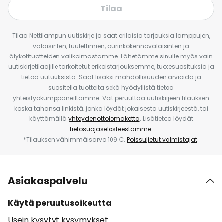
Tilaa
Tilaa Nettilampun uutiskirje ja saat erilaisia tarjouksia lamppujen,
valaisinten, tuulettimien, aurinkokennovalaisinten ja
älykotituotteiden valikoimastamme. Lähetämme sinulle myös vain
uutiskirjetilaajille tarkoitetut erikoistarjouksemme, tuotesuosituksia ja
tietoa uutuuksista. Saat lisäksi mahdollisuuden arvioida ja
suositella tuotteita sekä hyödyllistä tietoa
yhteistyökumppaneiltamme. Voit peruuttaa uutiskirjeen tilauksen
koska tahansa linkistä, jonka löydät jokaisesta uutiskirjeestä, tai
käyttämällä
yhteydenottolomaketta
. Lisätietoa löydät
tietosuojaselosteestamme
.
*Tilauksen vähimmäisarvo 109 €.
Poissuljetut valmistajat
.
Asiakaspalvelu
Käytä peruutusoikeutta
Usein kysytyt kysymykset