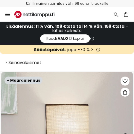
Ilmainen toimitus väh. 99 euron tilauksille
Skip
to
Content
Lisäalennus: 11 % väh. 109 €:sta tai 14 % väh. 159 €:sta
-
lähes kaikesta
Koodi:
VALO
kopioi
Säästöpäivät:
jopa -70 % >
Seinävalaisimet
Skip
+ Määräalennus
to
the
end
of
the
images
gallery