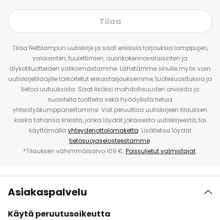
Tilaa
Tilaa Nettilampun uutiskirje ja saat erilaisia tarjouksia lamppujen,
valaisinten, tuulettimien, aurinkokennovalaisinten ja
älykotituotteiden valikoimastamme. Lähetämme sinulle myös vain
uutiskirjetilaajille tarkoitetut erikoistarjouksemme, tuotesuosituksia ja
tietoa uutuuksista. Saat lisäksi mahdollisuuden arvioida ja
suositella tuotteita sekä hyödyllistä tietoa
yhteistyökumppaneiltamme. Voit peruuttaa uutiskirjeen tilauksen
koska tahansa linkistä, jonka löydät jokaisesta uutiskirjeestä, tai
käyttämällä
yhteydenottolomaketta
. Lisätietoa löydät
tietosuojaselosteestamme
.
*Tilauksen vähimmäisarvo 109 €.
Poissuljetut valmistajat
.
Asiakaspalvelu
Käytä peruutusoikeutta