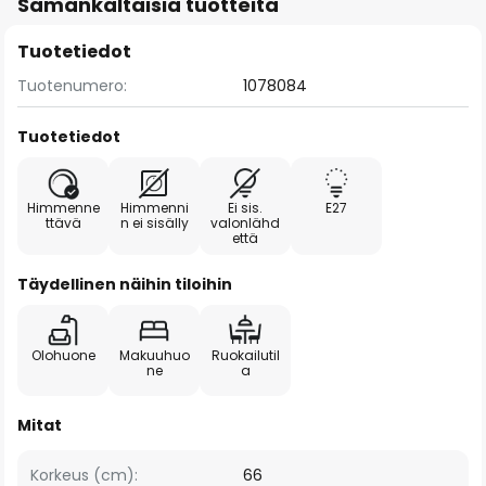
Samankaltaisia tuotteita
Tuotetiedot
Tuotenumero:
1078084
Tuotetiedot
Himmenne
Himmenni
Ei sis.
E27
ttävä
n ei sisälly
valonlähd
että
Täydellinen näihin tiloihin
Olohuone
Makuuhuo
Ruokailutil
ne
a
Mitat
Korkeus (cm):
66