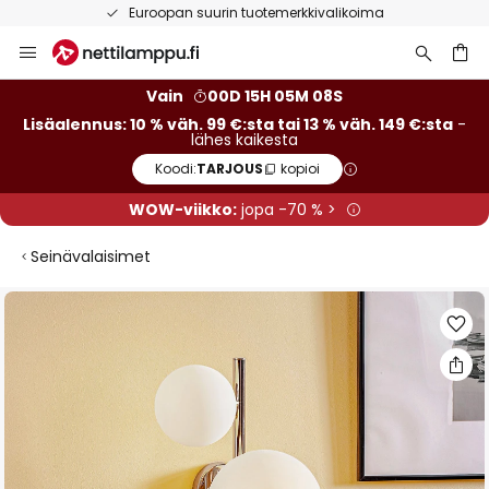
Euroopan suurin tuotemerkkivalikoima
Skip
to
Content
Vain
00D 15H 05M 07S
Lisäalennus: 10 % väh. 99 €:sta tai 13 % väh. 149 €:sta
-
lähes kaikesta
Koodi:
TARJOUS
kopioi
WOW-viikko:
jopa -70 % >
Seinävalaisimet
Skip
to
the
end
of
the
images