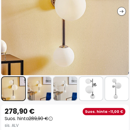
gallery
Skip
278,90 €
Suos. hinta -11,00 €
to
Suos. hinta
289,90 €
the
sis. ALV
beginning