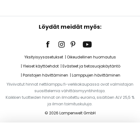
Löydät meidät myös:
Yksityisyysasetukset
Oikeudellinen huomautus
Yleiset käyttöehdot
Evästeet ja tietosuojakäytäntö
Paristojen hävittäminen
Lamppujen hävittäminen
Yliviivatut hinnat nettilamppu.fi-verkkokaupassa ovat valmistajan
suosittelemia vähittäismyyntihintoja.
Kaikkien tuotteiden hinnat on ilmoitettu euroina, sisältäen ALV 25,5 %
ja ilman toimituskuluja.
© 2026 Lampenwelt GmbH
Lisää ostoskoriin