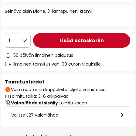
of
Seinävalaisin Dione, 3-lamppuinen, kromi
the
images
gallery
Lisää ostoskoriin
1
50 päivän ilmainen palautus
Ilmainen toimitus väh. 99 euron tilauksille
Toimitustiedot
Vain muutamia kappaleita jäljellä varastossa.
Toimitusaika: 3-6 arkipäivää
Valonlähde ei sisälly
toimitukseen
Valitse E27 valonlähde