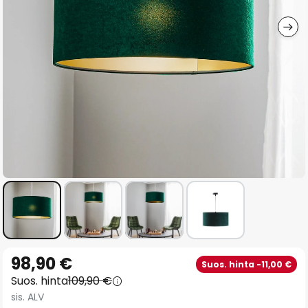
gallery
Skip
98,90 €
Suos. hinta -11,00 €
to
Suos. hinta
109,90 €
the
sis. ALV
beginning