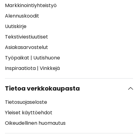
Markkinointiyhteistyö
Alennuskoodit
Uutiskirje
Tekstiviestiuutiset
Asiakasarvostelut
Työpaikat
|
Uutishuone
Inspiraatiota
|
Vinkkejä
Tietoa verkkokaupasta
Tietosuojaseloste
Yleiset käyttöehdot
Oikeudellinen huomautus