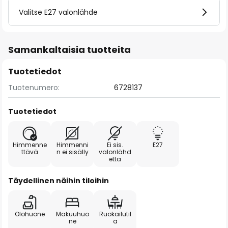
Valitse E27 valonlähde
Samankaltaisia tuotteita
Tuotetiedot
Tuotenumero:
6728137
Tuotetiedot
Himmenne
Himmenni
Ei sis.
E27
ttävä
n ei sisälly
valonlähd
että
Täydellinen näihin tiloihin
Olohuone
Makuuhuo
Ruokailutil
ne
a