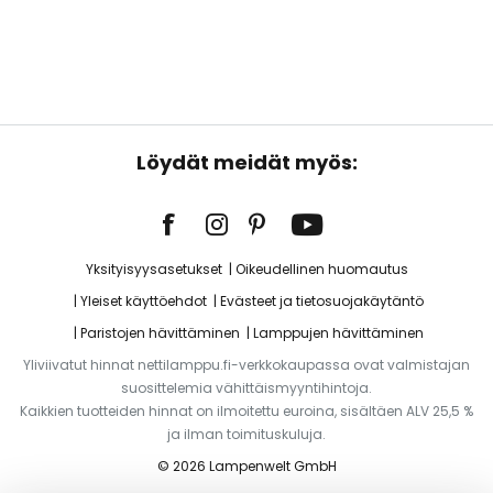
Löydät meidät myös:
Yksityisyysasetukset
Oikeudellinen huomautus
Yleiset käyttöehdot
Evästeet ja tietosuojakäytäntö
Paristojen hävittäminen
Lamppujen hävittäminen
Yliviivatut hinnat nettilamppu.fi-verkkokaupassa ovat valmistajan
suosittelemia vähittäismyyntihintoja.
Kaikkien tuotteiden hinnat on ilmoitettu euroina, sisältäen ALV 25,5 %
ja ilman toimituskuluja.
© 2026 Lampenwelt GmbH