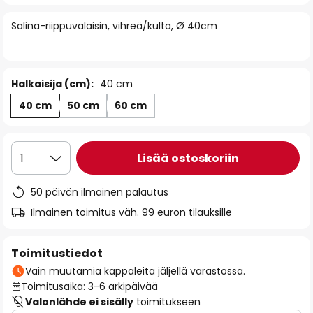
of
Salina-riippuvalaisin, vihreä/kulta, Ø 40cm
the
images
gallery
Halkaisija (cm):
40 cm
40 cm
50 cm
60 cm
Lisää ostoskoriin
1
50 päivän ilmainen palautus
Ilmainen toimitus väh. 99 euron tilauksille
Toimitustiedot
Vain muutamia kappaleita jäljellä varastossa.
Toimitusaika: 3-6 arkipäivää
Valonlähde ei sisälly
toimitukseen