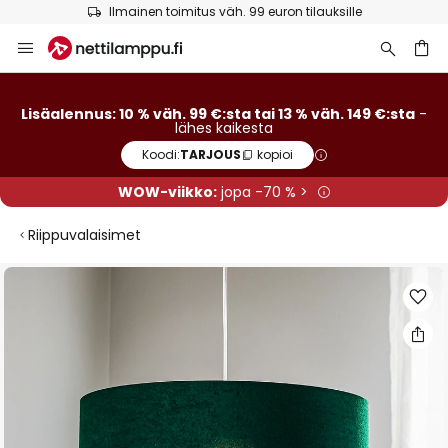
Ilmainen toimitus väh. 99 euron tilauksille
Skip
to
Content
Lisäalennus: 10 % väh. 99 €:sta tai 13 % väh. 149 €:sta
-
lähes kaikesta
Koodi:
TARJOUS
kopioi
WOW-viikko:
jopa -70 % >
Riippuvalaisimet
Skip
to
the
end
of
the
images