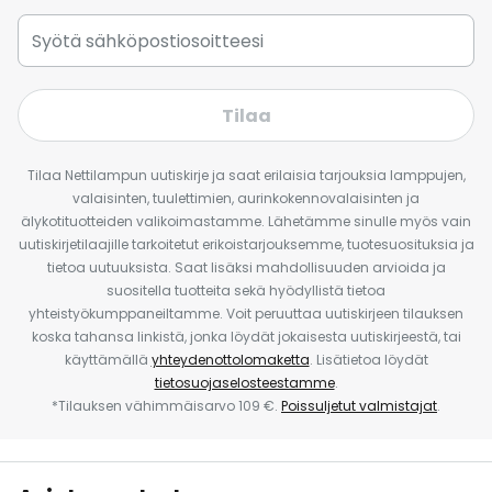
Tilaa
Tilaa Nettilampun uutiskirje ja saat erilaisia tarjouksia lamppujen,
valaisinten, tuulettimien, aurinkokennovalaisinten ja
älykotituotteiden valikoimastamme. Lähetämme sinulle myös vain
uutiskirjetilaajille tarkoitetut erikoistarjouksemme, tuotesuosituksia ja
tietoa uutuuksista. Saat lisäksi mahdollisuuden arvioida ja
suositella tuotteita sekä hyödyllistä tietoa
yhteistyökumppaneiltamme. Voit peruuttaa uutiskirjeen tilauksen
koska tahansa linkistä, jonka löydät jokaisesta uutiskirjeestä, tai
käyttämällä
yhteydenottolomaketta
. Lisätietoa löydät
tietosuojaselosteestamme
.
*Tilauksen vähimmäisarvo 109 €.
Poissuljetut valmistajat
.