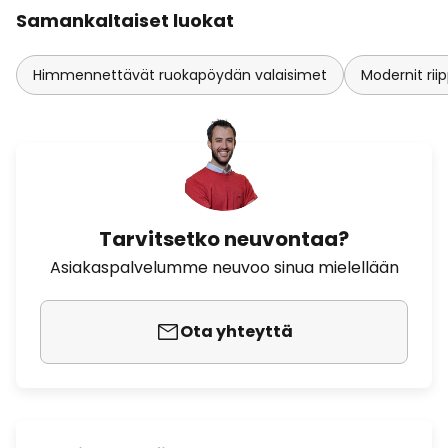
Samankaltaiset luokat
Himmennettävät ruokapöydän valaisimet
Modernit ri
Tarvitsetko neuvontaa?
Asiakaspalvelumme neuvoo sinua mielellään
Ota yhteyttä