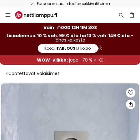
Euroopan suurin tuotemerkkivalikoima
Skip
to
Content
Vain
00D 12H 11M 29S
Lisäalennus: 10 % väh. 99 €:sta tai 13 % väh. 149 €:sta
-
lähes kaikesta
Koodi:
TARJOUS
kopioi
WOW-viikko:
jopa -70 % >
Upotettavat valaisimet
Skip
to
the
end
of
the
images