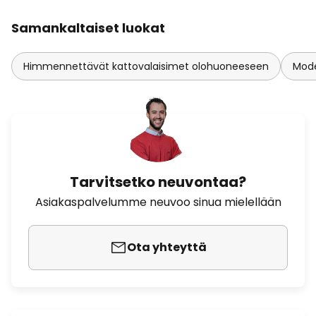
Samankaltaiset luokat
Himmennettävät kattovalaisimet olohuoneeseen
Mode
Tarvitsetko neuvontaa?
Asiakaspalvelumme neuvoo sinua mielellään
Ota yhteyttä