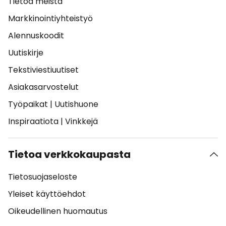
Tietoa meistä
Markkinointiyhteistyö
Alennuskoodit
Uutiskirje
Tekstiviestiuutiset
Asiakasarvostelut
Työpaikat
|
Uutishuone
Inspiraatiota
|
Vinkkejä
Tietoa verkkokaupasta
Tietosuojaseloste
Yleiset käyttöehdot
Oikeudellinen huomautus