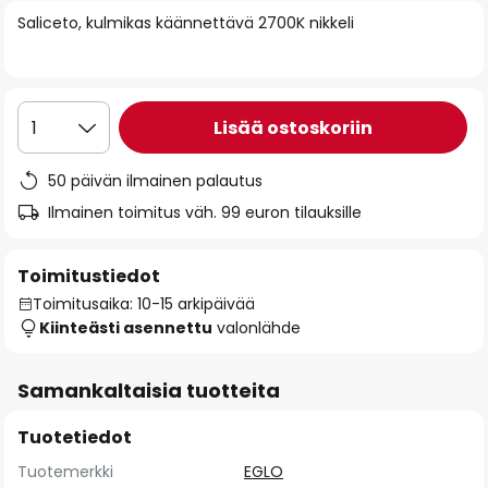
of
Saliceto, kulmikas käännettävä 2700K nikkeli
the
images
gallery
Lisää ostoskoriin
1
50 päivän ilmainen palautus
Ilmainen toimitus väh. 99 euron tilauksille
Toimitustiedot
Toimitusaika: 10-15 arkipäivää
Kiinteästi asennettu
valonlähde
Samankaltaisia tuotteita
Tuotetiedot
Tuotemerkki
EGLO