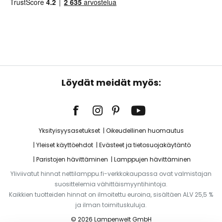
Löydät meidät myös:
Yksityisyysasetukset
Oikeudellinen huomautus
Yleiset käyttöehdot
Evästeet ja tietosuojakäytäntö
Paristojen hävittäminen
Lamppujen hävittäminen
Yliviivatut hinnat nettilamppu.fi-verkkokaupassa ovat valmistajan
suosittelemia vähittäismyyntihintoja.
Kaikkien tuotteiden hinnat on ilmoitettu euroina, sisältäen ALV 25,5 %
ja ilman toimituskuluja.
© 2026 Lampenwelt GmbH