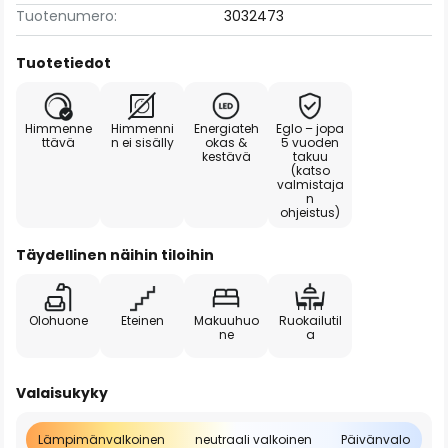
Tuotenumero:
3032473
Tuotetiedot
Himmenne
Himmenni
Energiateh
Eglo – jopa
ttävä
n ei sisälly
okas &
5 vuoden
kestävä
takuu
(katso
valmistaja
n
ohjeistus)
Täydellinen näihin tiloihin
Olohuone
Eteinen
Makuuhuo
Ruokailutil
ne
a
Valaisukyky
Lämpimänvalkoinen
neutraali valkoinen
Päivänvalo