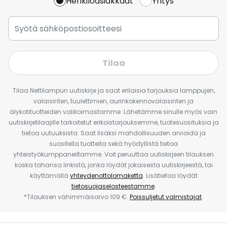
Henkilöasiakkaat
Yritys
Tilaa
Tilaa Nettilampun uutiskirje ja saat erilaisia tarjouksia lamppujen,
valaisinten, tuulettimien, aurinkokennovalaisinten ja
älykotituotteiden valikoimastamme. Lähetämme sinulle myös vain
uutiskirjetilaajille tarkoitetut erikoistarjouksemme, tuotesuosituksia ja
tietoa uutuuksista. Saat lisäksi mahdollisuuden arvioida ja
suositella tuotteita sekä hyödyllistä tietoa
yhteistyökumppaneiltamme. Voit peruuttaa uutiskirjeen tilauksen
koska tahansa linkistä, jonka löydät jokaisesta uutiskirjeestä, tai
käyttämällä
yhteydenottolomaketta
. Lisätietoa löydät
tietosuojaselosteestamme
.
*Tilauksen vähimmäisarvo 109 €.
Poissuljetut valmistajat
.