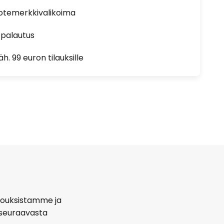
uotemerkkivalikoima
 palautus
h. 99 euron tilauksille
arjouksistamme ja
seuraavasta