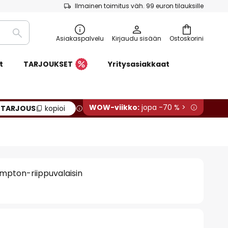
Ilmainen toimitus väh. 99 euron tilauksille
Etsi
Asiakaspalvelu
Kirjaudu sisään
Ostoskorini
t
TARJOUKSET
Yritysasiakkaat
WOW-viikko:
jopa -70 % >
:
TARJOUS
kopioi
ampton-riippuvalaisin