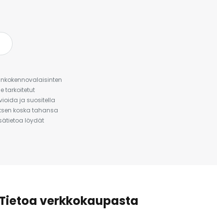
urinkokennovalaisinten
 tarkoitetut
ioida ja suositella
auksen koska tahansa
isätietoa löydät
Tietoa verkkokaupasta