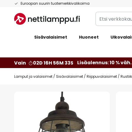
Skip
Euroopan suurin tuotemerkkivalikoima
to
Etsi
Content
verkkokaupan
valikoimasta...
Sisävalaisimet
Huoneet
Ulkovalai
Lisäalennus: 10 % väh. 
Vain
02D 16H 56M 33S
Lamput ja valaisimet
Sisävalaisimet
Riippuvalaisimet
Rustii
Skip
to
the
end
of
the