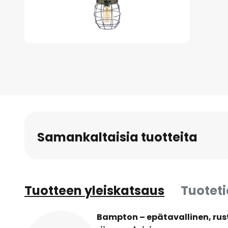
Skip
to
the
beginning
of
the
images
Samankaltaisia tuotteita
gallery
Tuotteen yleiskatsaus
Tuotet
Bampton – epätavallinen, rust