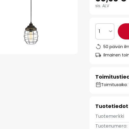
sis. ALV
1
50 päivän il
Ilmainen toim
Toimitustie
Toimitusaika: 
Tuotetiedot
Tuotemerkki
Tuotenumero: