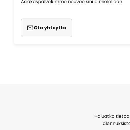
Asiakaspalvelumme neuvoo sinua mielellään
Ota yhteyttä
Haluatko tietoa 
alennuksist