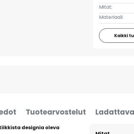
Mitat:
Materiaali:
Kaikki t
iedot
Tuotearvostelut
Ladattava
iikkista designia oleva
Mitat