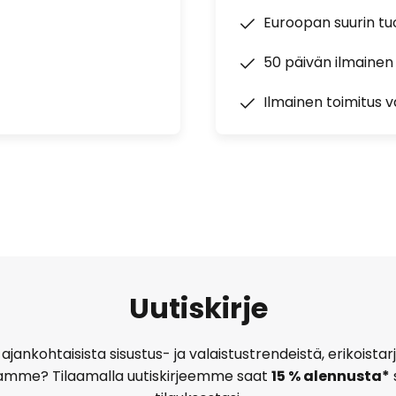
Euroopan suurin t
50 päivän ilmainen
Ilmainen toimitus vä
Uutiskirje
ajankohtaisista sisustus- ja valaistustrendeistä, erikoist
amme? Tilaamalla uutiskirjeemme saat
15 % alennusta*