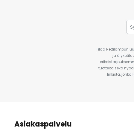
Tilaa Nettilampun uut
ja älykotit
erikoistarjouksemm
tuotteita sekä hyöd
linkistä, jonka
Asiakaspalvelu