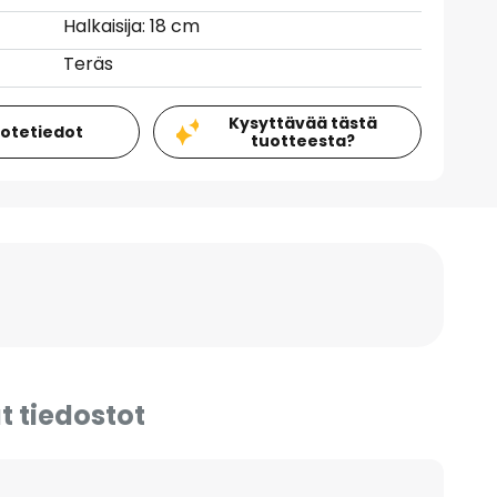
Halkaisija: 18 cm
Teräs
Kysyttävää tästä
uotetiedot
tuotteesta?
t tiedostot