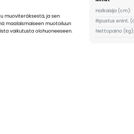
Halkaisija (cm):
tu muoviteräksestä, ja sen
Ripustus enint. 
ynä maalaismaiseen muotoiluun
lista vaikutusta olohuoneeseen.
Nettopaino (kg)
ästää valon ulkopuolelleen lähes
 puolille, mikä luo tilaan
iikkilampuilla valaisimen
uomattavasti. (ks.