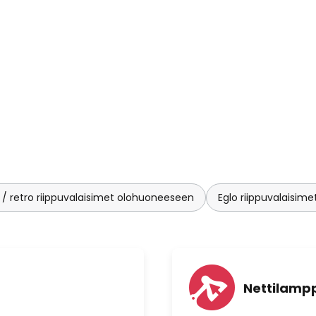
 / retro riippuvalaisimet olohuoneeseen
Eglo riippuvalaisime
Nettilampp