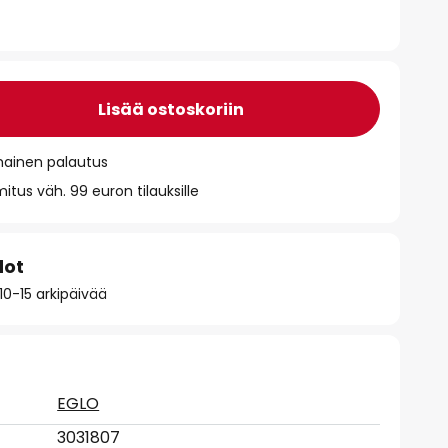
Lisää ostoskoriin
mainen palautus
itus väh. 99 euron tilauksille
dot
10-15 arkipäivää
EGLO
3031807