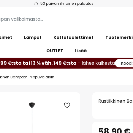
50 päivän ilmainen palautus
simet
Lamput
Kattotuulettimet
Tuotemerki
OUTLET
Lisää
99 €:sta tai 13 % väh. 149 €:sta
- lähes kaikesta
Koodi
kkinen Bampton-riippuvalaisin
Rustiikkinen B
58,90 €