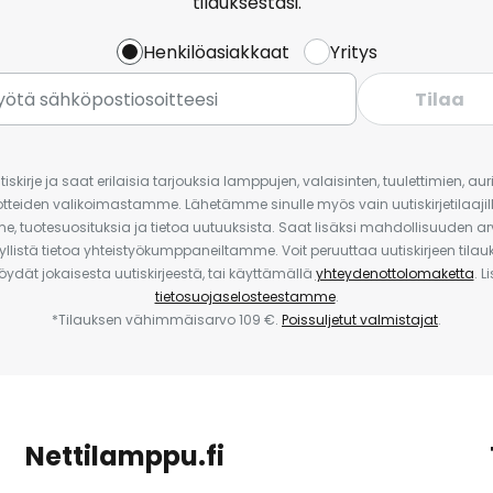
tilauksestasi.
Henkilöasiakkaat
Yritys
Tilaa
iskirje ja saat erilaisia tarjouksia lamppujen, valaisinten, tuulettimien, a
uotteiden valikoimastamme. Lähetämme sinulle myös vain uutiskirjetilaajille
e, tuotesuosituksia ja tietoa uutuuksista. Saat lisäksi mahdollisuuden arv
yllistä tietoa yhteistyökumppaneiltamme. Voit peruuttaa uutiskirjeen til
 löydät jokaisesta uutiskirjeestä, tai käyttämällä
yhteydenottolomaketta
. L
tietosuojaselosteestamme
.
*Tilauksen vähimmäisarvo 109 €.
Poissuljetut valmistajat
.
Nettilamppu.fi