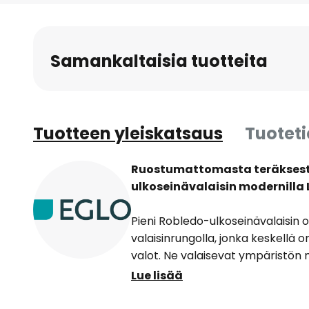
to
the
beginning
Samankaltaisia tuotteita
of
the
images
gallery
Tuotteen yleiskatsaus
Tuotet
Ruostumattomasta teräksest
ulkoseinävalaisin modernilla 
Pieni Robledo-ulkoseinävalaisin o
valaisinrungolla, jonka keskellä 
valot. Ne valaisevat ympäristön m
valkoisella valolla ja takaavat 
Lue lisää
tunnelmavalaistuksen. Olipa se 
alueelle, julkisivun varrelle tai te