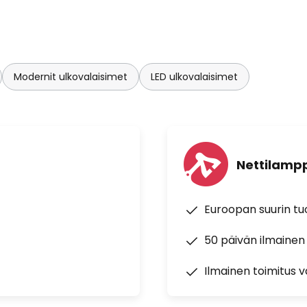
Modernit ulkovalaisimet
LED ulkovalaisimet
Nettilampp
Euroopan suurin t
50 päivän ilmainen
Ilmainen toimitus vä