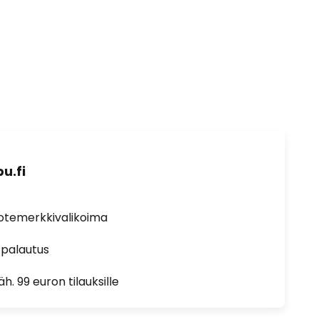
u.fi
uotemerkkivalikoima
 palautus
h. 99 euron tilauksille