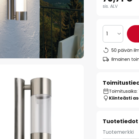
sis. ALV
1
50 päivän il
Ilmainen toim
Toimitustie
Toimitusaika: 
Kiinteästi a
Tuotetiedot
Tuotemerkki