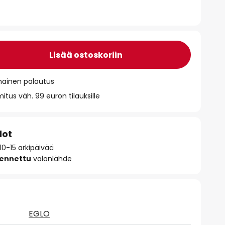
Lisää ostoskoriin
mainen palautus
itus väh. 99 euron tilauksille
dot
10-15 arkipäivää
sennettu
valonlähde
EGLO