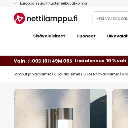
Skip
Euroopan suurin tuotemerkkivalikoima
to
Etsi
Content
verkkokaupan
valikoimasta...
Sisävalaisimet
Huoneet
Ulkovalai
Lisäalennus: 10 % väh. 
Vain
00D 16H 49M 05S
Lamput ja valaisimet
Ulkovalaisimet
Ulkoseinävalaisimet
Rob
Skip
to
the
end
of
the