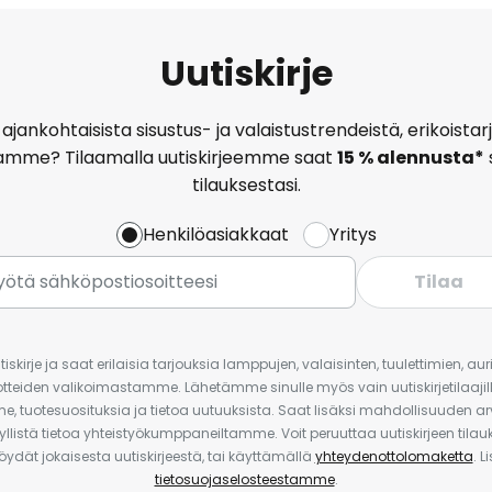
Uutiskirje
ajankohtaisista sisustus- ja valaistustrendeistä, erikoist
amme? Tilaamalla uutiskirjeemme saat
15 % alennusta*
tilauksestasi.
Henkilöasiakkaat
Yritys
Tilaa
iskirje ja saat erilaisia tarjouksia lamppujen, valaisinten, tuulettimien, a
uotteiden valikoimastamme. Lähetämme sinulle myös vain uutiskirjetilaajille
e, tuotesuosituksia ja tietoa uutuuksista. Saat lisäksi mahdollisuuden arv
yllistä tietoa yhteistyökumppaneiltamme. Voit peruuttaa uutiskirjeen til
 löydät jokaisesta uutiskirjeestä, tai käyttämällä
yhteydenottolomaketta
. L
tietosuojaselosteestamme
.