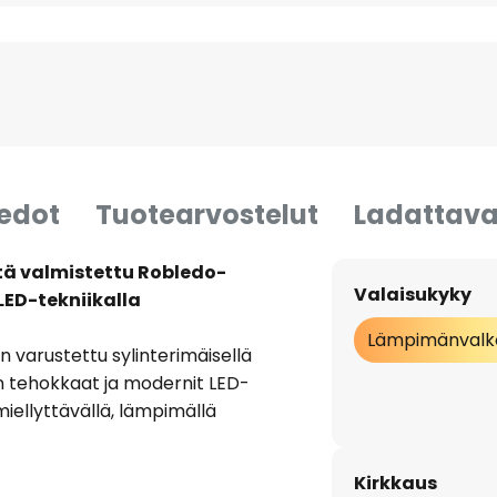
iedot
Tuotearvostelut
Ladattava
ä valmistettu Robledo-
Valaisukyky
LED-tekniikalla
Lämpimänvalk
n varustettu sylinterimäisellä
on tehokkaat ja modernit LED-
iellyttävällä, lämpimällä
hyvän näkyvyyden ja harmonisen
asennettu talon sisäänkäynnin
Kirkkaus
rassin alueelle, LED-