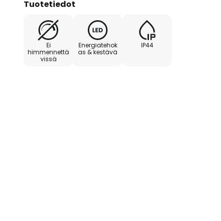
Tuotetiedot
ulkoseinävalaisin Robledo antaa ka
ulkotilojen turvallisuuden ja mu
Ei
Energiatehok
IP44
himmennettä
as & kestävä
vissä