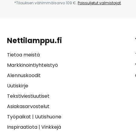
*Tilauksen vähimmäisarvo 109 €.
Poissuljetut valmistajat
.
Nettilamppu.fi
Tietoa meistä
Markkinointiyhteistyö
Alennuskoodit
Uutiskirje
Tekstiviestiuutiset
Asiakasarvostelut
Työpaikat
|
Uutishuone
Inspiraatiota
|
Vinkkejä