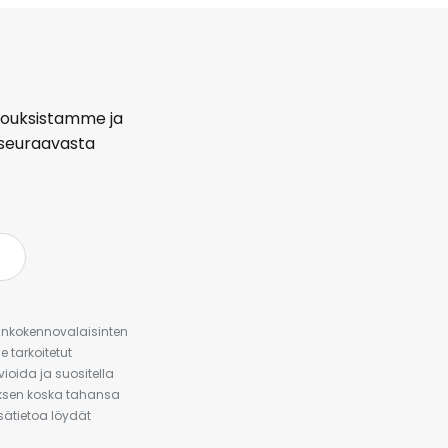
arjouksistamme ja
seuraavasta
urinkokennovalaisinten
 tarkoitetut
ioida ja suositella
auksen koska tahansa
isätietoa löydät