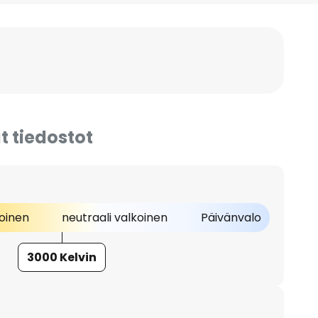
t tiedostot
oinen
neutraali valkoinen
Päivänvalo
3000 Kelvin