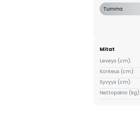
ikkialla riittävästi valoa
Tumma
kavuuden varmistamiseksi.
Mitat
Leveys (cm):
Korkeus (cm):
Syvyys (cm):
Nettopaino (kg)