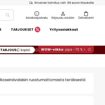
Ilmainen toimitus väh. 99 euron tilauksille
Etsi
Asiakaspalvelu
Kirjaudu sisään
Ostoskorini
t
TARJOUKSET
Yritysasiakkaat
WOW-viikko:
jopa -70 % >
:
TARJOUS
kopioi
lkoseinävalaisin ruostumattomasta teräksestä