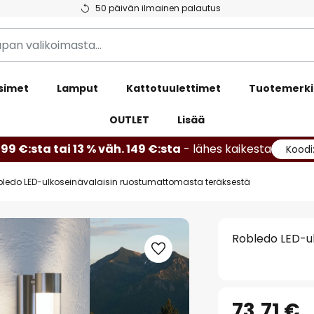
50 päivän ilmainen palautus
simet
Lamput
Kattotuulettimet
Tuotemerki
OUTLET
Lisää
99 €:sta tai 13 % väh. 149 €:sta
- lähes kaikesta
Koodi
ledo LED-ulkoseinävalaisin ruostumattomasta teräksestä
Robledo LED-u
73,71 €