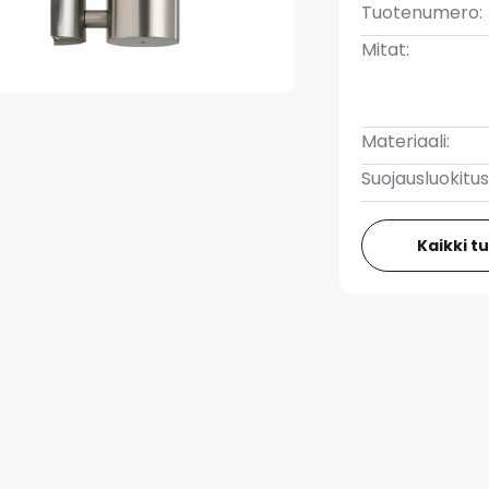
Tuotenumero:
Mitat:
Materiaali:
Suojausluokitus
Kaikki t