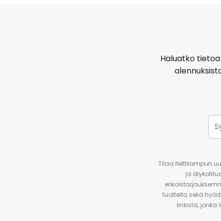
Haluatko tietoa 
alennuksist
Tilaa Nettilampun uut
ja älykotit
erikoistarjouksemm
tuotteita sekä hyöd
linkistä, jonka