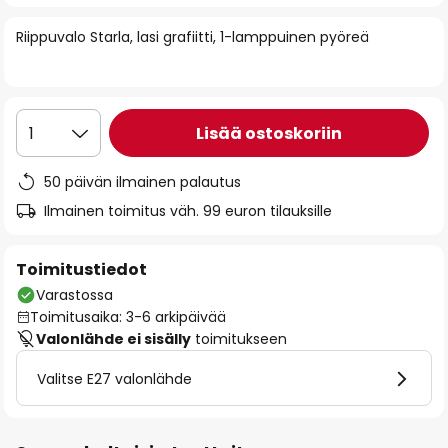
of
Riippuvalo Starla, lasi grafiitti, 1-lamppuinen pyöreä
the
images
gallery
Lisää ostoskoriin
1
50 päivän ilmainen palautus
Ilmainen toimitus väh. 99 euron tilauksille
Toimitustiedot
Varastossa
Toimitusaika: 3-6 arkipäivää
Valonlähde ei sisälly
toimitukseen
Valitse E27 valonlähde