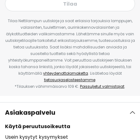
Tilaa
Tilaa Nettilampun uutiskirje ja saat erilaisia tarjouksia lamppujen,
valaisinten, tuulettimien, aurinkokennovalaisinten ja
älykotituotteiden valikoimastamme. Lähetämme sinulle myös vain
uutiskirjetilaajille tarkoitetut erikoistarjouksemme, tuotesuosituksia ja
tietoa uutuuksista. Saat lisäksi mahdollisuuden arvioida ja
suositella tuotteita sekä hyödyllistä tietoa
yhteistyökumppaneiltamme. Voit peruuttaa uutiskirjeen tilauksen
koska tahansa linkistä, jonka löydät jokaisesta uutiskirjeestä, tai
käyttämällä
yhteydenottolomaketta
. Lisätietoa löydät
tietosuojaselosteestamme
.
*Tilauksen vähimmäisarvo 109 €.
Poissuljetut valmistajat
.
Asiakaspalvelu
Käytä peruutusoikeutta
Usein kysytyt kysymykset