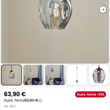
gallery
Skip
63,90 €
Suos. hinta -31%
to
Suos. hinta
92,90 €
the
sis. ALV
beginning