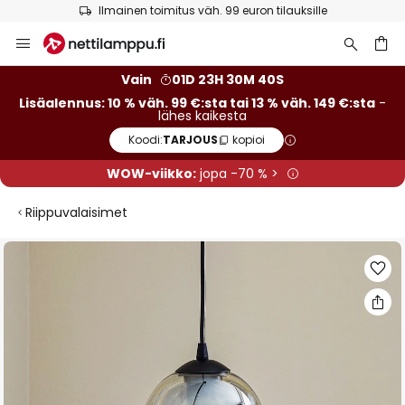
Ilmainen toimitus väh. 99 euron tilauksille
Skip
to
Content
Vain
01D 23H 30M 40S
Lisäalennus: 10 % väh. 99 €:sta tai 13 % väh. 149 €:sta
-
lähes kaikesta
Koodi:
TARJOUS
kopioi
WOW-viikko:
jopa -70 % >
Riippuvalaisimet
Skip
to
the
end
of
the
images