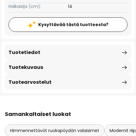
Halkaisija (cm):
14
Kysyttävää tästä tuotteesta?
Tuotetiedot
Tuotekuvaus
Tuotearvostelut
Samankaltaiset luokat
Himmennettävät ruokapöydän valaisimet
Modernit ri