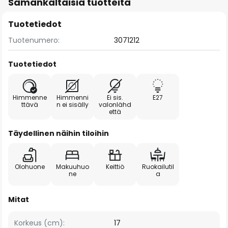
Samankaltaisia tuotteita
Tuotetiedot
Tuotenumero:
3071212
Tuotetiedot
Himmenne
Himmenni
Ei sis.
E27
ttävä
n ei sisälly
valonlähd
että
Täydellinen näihin tiloihin
Olohuone
Makuuhuo
Keittiö
Ruokailutil
ne
a
Mitat
Korkeus (cm):
17