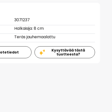
3071237
Halkaisija: 8 cm
Teräs jauhemaalattu
Kysyttävää tästä
uotetiedot
tuotteesta?