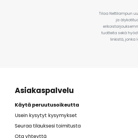
Tilaa Nettilampun uut
ja älykotit
erikoistarjouksemm
tuotteita sekä hyöd
linkistä, jonka
Asiakaspalvelu
Käytä peruutusoikeutta
Usein kysytyt kysymykset
Seuraa tilauksesi toimitusta
Ota yhteyttä