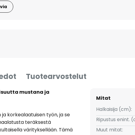
via
iedot
Tuotearvostelut
lisuutta mustana ja
Mitat
Halkaisija (cm):
ja korkealaatuisen työn, ja se
Ripustus enint. 
maalatusta teräksestä
kultaisella värityksellään. Tämä
Muut mitat: