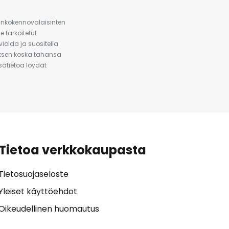
urinkokennovalaisinten
 tarkoitetut
ioida ja suositella
auksen koska tahansa
isätietoa löydät
Tietoa verkkokaupasta
Tietosuojaseloste
Yleiset käyttöehdot
Oikeudellinen huomautus