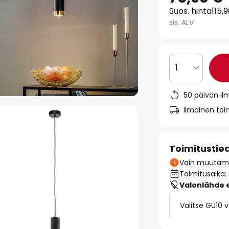
Suos. hinta
115,
sis. ALV
1
50 päivän il
Ilmainen toim
Toimitustie
Vain muutamia
Toimitusaika:
Valonlähde ei
Valitse GU10 