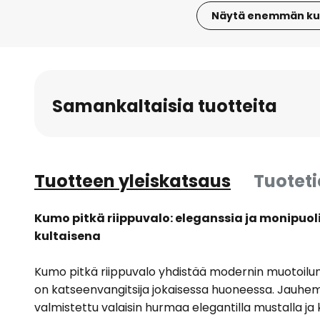
Näytä enemmän ku
Skip
to
the
beginning
Samankaltaisia tuotteita
of
the
images
gallery
Tuotteen yleiskatsaus
Tuotet
Kumo pitkä riippuvalo: eleganssia ja monipuo
kultaisena
Kumo pitkä riippuvalo yhdistää modernin muotoilun 
on katseenvangitsija jokaisessa huoneessa. Jauhe
valmistettu valaisin hurmaa elegantilla mustalla ja 