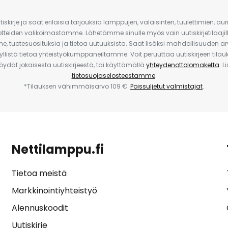
iskirje ja saat erilaisia tarjouksia lamppujen, valaisinten, tuulettimien, a
uotteiden valikoimastamme. Lähetämme sinulle myös vain uutiskirjetilaajille
e, tuotesuosituksia ja tietoa uutuuksista. Saat lisäksi mahdollisuuden arv
yllistä tietoa yhteistyökumppaneiltamme. Voit peruuttaa uutiskirjeen til
 löydät jokaisesta uutiskirjeestä, tai käyttämällä
yhteydenottolomaketta
. L
tietosuojaselosteestamme
.
*Tilauksen vähimmäisarvo 109 €.
Poissuljetut valmistajat
.
Nettilamppu.fi
Tietoa meistä
Markkinointiyhteistyö
Alennuskoodit
Uutiskirje