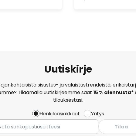
Uutiskirje
ajankohtaisista sisustus- ja valaistustrendeistä, erikoist
amme? Tilaamalla uutiskirjeemme saat
15 % alennusta*
tilauksestasi.
Henkilöasiakkaat
Yritys
Tilaa