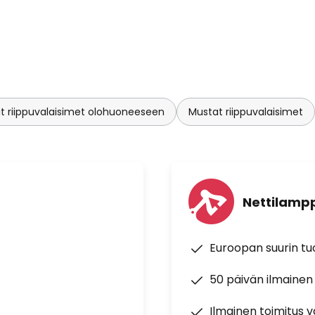
t riippuvalaisimet olohuoneeseen
Mustat riippuvalaisimet
Nettilampp
Euroopan suurin t
50 päivän ilmainen
Ilmainen toimitus vä