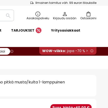
Ilmainen toimitus väh. 99 euron tilauksille
Etsi
Asiakaspalvelu
Kirjaudu sisään
Ostoskorini
t
TARJOUKSET
Yritysasiakkaat
WOW-viikko:
jopa -70 % >
pioi
mo pitkä musta/kulta 1-lamppuinen
Suos. hinta -40,00 €