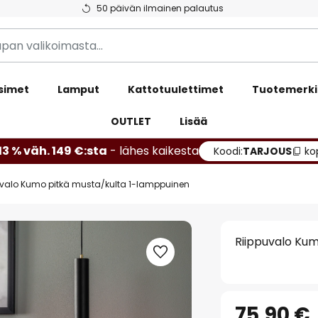
50 päivän ilmainen palautus
simet
Lamput
Kattotuulettimet
Tuotemerki
OUTLET
Lisää
13 % väh. 149 €:sta
- lähes kaikesta
Koodi:
TARJOUS
ko
uvalo Kumo pitkä musta/kulta 1-lamppuinen
Riippuvalo Ku
75,90 €