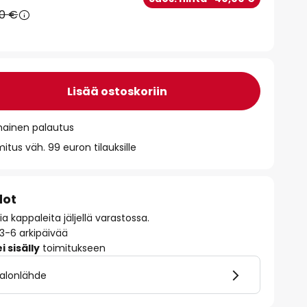
90 €
Lisää ostoskoriin
mainen palautus
itus väh. 99 euron tilauksille
dot
 kappaleita jäljellä varastossa.
 3-6 arkipäivää
 sisälly
toimitukseen
valonlähde