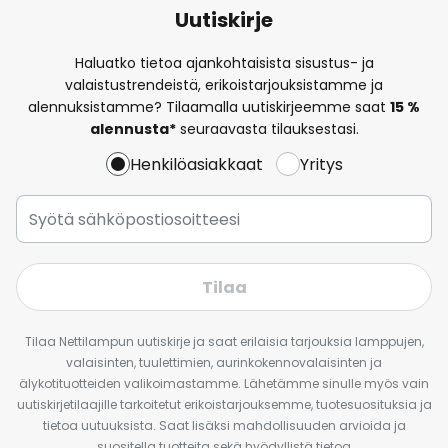
Uutiskirje
Haluatko tietoa ajankohtaisista sisustus- ja
valaistustrendeistä, erikoistarjouksistamme ja
alennuksistamme? Tilaamalla uutiskirjeemme saat
15 %
alennusta*
seuraavasta tilauksestasi.
Henkilöasiakkaat
Yritys
Tilaa
Tilaa Nettilampun uutiskirje ja saat erilaisia tarjouksia lamppujen,
valaisinten, tuulettimien, aurinkokennovalaisinten ja
älykotituotteiden valikoimastamme. Lähetämme sinulle myös vain
uutiskirjetilaajille tarkoitetut erikoistarjouksemme, tuotesuosituksia ja
tietoa uutuuksista. Saat lisäksi mahdollisuuden arvioida ja
suositella tuotteita sekä hyödyllistä tietoa