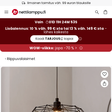
Ilmainen toimitus väh. 99 euron tilauksille
Skip
to
Content
Vain
01D 11H 24M 53S
Lisäalennus: 10 % väh. 99 €:sta tai 13 % väh. 149 €:sta
-
lähes kaikesta
Koodi:
TARJOUS
kopioi
WOW-viikko:
jopa -70 % >
Riippuvalaisimet
Skip
to
the
end
of
the
images