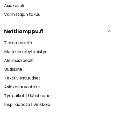
Asiakastili
Valmistajan takuu
Nettilamppu.fi
Tietoa meistä
Markkinointiyhteistyö
Alennuskoodit
Uutiskirje
Tekstiviestiuutiset
Asiakasarvostelut
Työpaikat
|
Uutishuone
Inspiraatiota
|
Vinkkejä