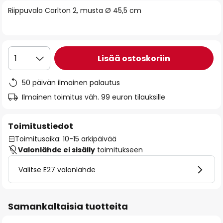
of
Riippuvalo Carlton 2, musta Ø 45,5 cm
the
images
gallery
Lisää ostoskoriin
1
50 päivän ilmainen palautus
Ilmainen toimitus väh. 99 euron tilauksille
Toimitustiedot
Toimitusaika: 10-15 arkipäivää
Valonlähde ei sisälly
toimitukseen
Valitse E27 valonlähde
Samankaltaisia tuotteita