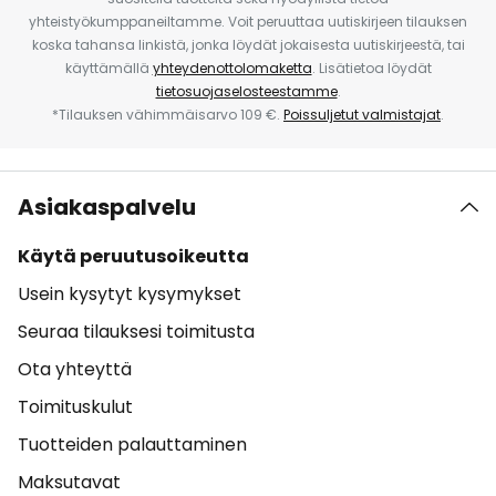
yhteistyökumppaneiltamme. Voit peruuttaa uutiskirjeen tilauksen
koska tahansa linkistä, jonka löydät jokaisesta uutiskirjeestä, tai
käyttämällä
yhteydenottolomaketta
. Lisätietoa löydät
tietosuojaselosteestamme
.
*Tilauksen vähimmäisarvo 109 €.
Poissuljetut valmistajat
.
Asiakaspalvelu
Käytä peruutusoikeutta
Usein kysytyt kysymykset
Seuraa tilauksesi toimitusta
Ota yhteyttä
Toimituskulut
Tuotteiden palauttaminen
Maksutavat