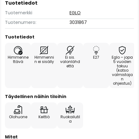
Tuotetiedot
Tuotemerkki
EGLO
Tuotenumero:
3031867
Tuotetiedot
Himmenne
Himmenni
Ei sis.
E27
Eglo – jopa
ttävä
n ei sisälly
valonlähd
5 vuoden
että
takuu
(katso
valmistaja
n
ohjeistus)
Täydellinen näihin tiloihin
Olohuone
Keittiö
Ruokailutil
a
Mitat