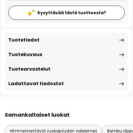
Kysyttävää tästä tuotteesta?
Tuotetiedot
Tuotekuvaus
Tuotearvostelut
Ladattavat tiedostot
Samankaltaiset luokat
Himmennettävät ruokapöydän valaisimet
Bambu riipp