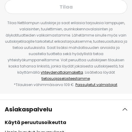
Tilaa
Tilaa Nettilampun uutiskirje ja saat erilaisia tarjouksia lamppujen,
valaisinten, tuulettimien, aurinkokennovalaisinten ja
älykotituotteiden valikoimastamme. Lähetämme sinulle myös vain
uutiskirjetilaajille tarkoitetut erikoistarjouksemme, tuotesuosituksia ja
tietoa uutuuksista. Saat lisäksi mahdollisuuden arvioida ja
suositella tuotteita sekä hyödyllistä tietoa
yhteistyökumppaneiltamme. Voit peruuttaa uutiskirjeen tilauksen
koska tahansa linkistä, jonka löydät jokaisesta uutiskirjeestä, tai
käyttämällä
yhteydenottolomaketta
. Lisätietoa löydät
tietosuojaselosteestamme
.
*Tilauksen vähimmäisarvo 109 €.
Poissuljetut valmistajat
.
Asiakaspalvelu
Käytä peruutusoikeutta