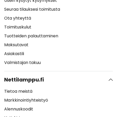
Usein kysytyt kysymykset
Seuraa tilauksesi toimitusta
Ota yhteyttä
Toimituskulut
Tuotteiden palauttaminen
Maksutavat
Asiakastili
Valmistajan takuu
Nettilamppu.fi
Tietoa meistä
Markkinointiyhteistyö
Alennuskoodit