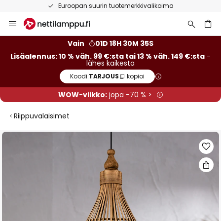
Euroopan suurin tuotemerkkivalikoima
Skip
to
Content
Vain
01D 18H 30M 34S
Lisäalennus: 10 % väh. 99 €:sta tai 13 % väh. 149 €:sta
-
lähes kaikesta
Koodi:
TARJOUS
kopioi
WOW-viikko:
jopa -70 % >
Riippuvalaisimet
Skip
to
the
end
of
the
images