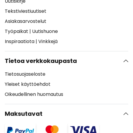
Uutiskirje
Tekstiviestiuutiset
Asiakasarvostelut
Työpaikat
|
Uutishuone
Inspiraatiota
|
Vinkkejä
Tietoa verkkokaupasta
Tietosuojaseloste
Yleiset käyttöehdot
Oikeudellinen huomautus
Maksutavat