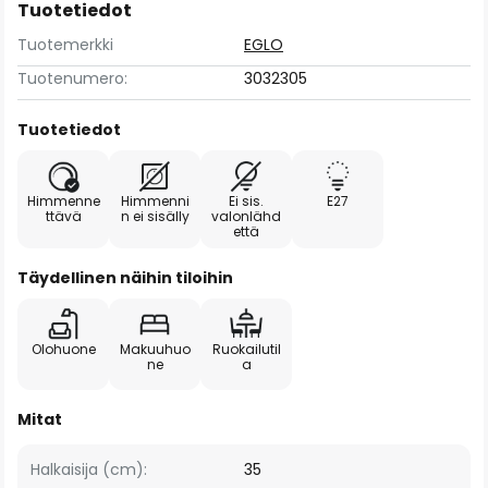
Tuotetiedot
Tuotemerkki
EGLO
Tuotenumero:
3032305
Tuotetiedot
Himmenne
Himmenni
Ei sis.
E27
ttävä
n ei sisälly
valonlähd
että
Täydellinen näihin tiloihin
Olohuone
Makuuhuo
Ruokailutil
ne
a
Mitat
Halkaisija (cm):
35