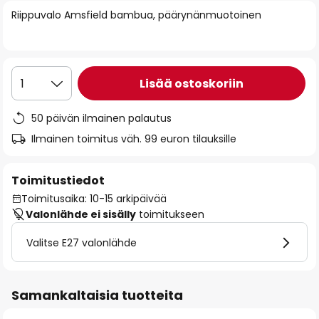
of
Riippuvalo Amsfield bambua, päärynänmuotoinen
the
images
gallery
Lisää ostoskoriin
1
50 päivän ilmainen palautus
Ilmainen toimitus väh. 99 euron tilauksille
Toimitustiedot
Toimitusaika: 10-15 arkipäivää
Valonlähde ei sisälly
toimitukseen
Valitse E27 valonlähde
Samankaltaisia tuotteita