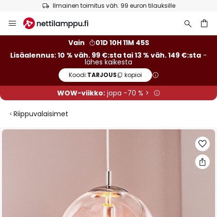
Ilmainen toimitus väh. 99 euron tilauksille
Skip
to
Content
Vain
01D 10H 11M 44S
Lisäalennus: 10 % väh. 99 €:sta tai 13 % väh. 149 €:sta
-
lähes kaikesta
Koodi:
TARJOUS
kopioi
WOW-viikko:
jopa -70 % >
Riippuvalaisimet
Skip
to
the
end
of
the
images