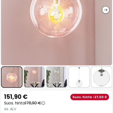
gallery
Skip
151,90 €
Suos. hinta -27,00 €
to
Suos. hinta
178,90 €
the
sis. ALV
beginning