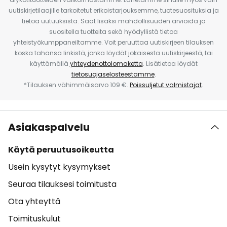
uutiskirjetilaajille tarkoitetut erikoistarjouksemme, tuotesuosituksia ja
tietoa uutuuksista. Saat lisäksi mahdollisuuden arvioida ja
suositella tuotteita sekä hyödyllistä tietoa
yhteistyökumppaneiltamme. Voit peruuttaa uutiskirjeen tilauksen
koska tahansa linkistä, jonka löydät jokaisesta uutiskirjeestä, tai
käyttämällä
yhteydenottolomaketta
. Lisätietoa löydät
tietosuojaselosteestamme
.
*Tilauksen vähimmäisarvo 109 €.
Poissuljetut valmistajat
.
Asiakaspalvelu
Käytä peruutusoikeutta
Usein kysytyt kysymykset
Seuraa tilauksesi toimitusta
Ota yhteyttä
Toimituskulut