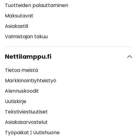
Tuotteiden palauttaminen
Maksutavat
Asiakastili
Valmistajan takuu
Nettilamppu.fi
Tietoa meistä
Markkinointiyhteistyö
Alennuskoodit
Uutiskirje
Tekstiviestiuutiset
Asiakasarvostelut
Työpaikat
|
Uutishuone