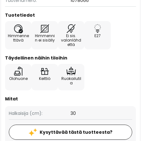
Tuotenumero:
1078066
Tuotetiedot
Himmenne
Himmenni
Ei sis.
E27
ttävä
n ei sisälly
valonlähd
että
Täydellinen näihin tiloihin
Olohuone
Keittiö
Ruokailutil
a
Mitat
Halkaisija (cm):
30
Kysyttävää tästä tuotteesta?