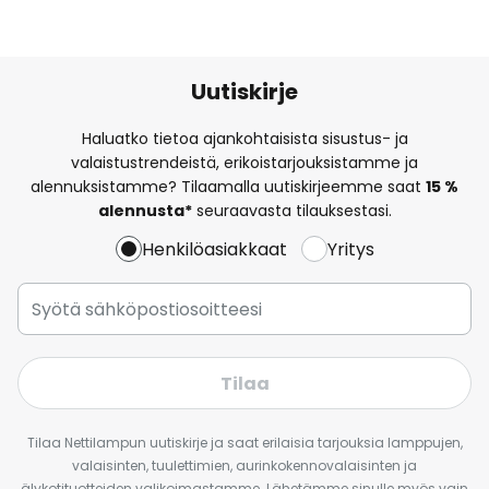
Uutiskirje
Haluatko tietoa ajankohtaisista sisustus- ja
valaistustrendeistä, erikoistarjouksistamme ja
alennuksistamme? Tilaamalla uutiskirjeemme saat
15 %
alennusta*
seuraavasta tilauksestasi.
Henkilöasiakkaat
Yritys
Tilaa
Tilaa Nettilampun uutiskirje ja saat erilaisia tarjouksia lamppujen,
valaisinten, tuulettimien, aurinkokennovalaisinten ja
älykotituotteiden valikoimastamme. Lähetämme sinulle myös vain