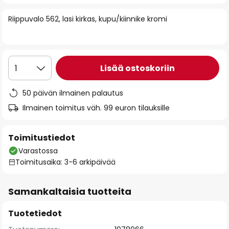
of
Riippuvalo 562, lasi kirkas, kupu/kiinnike kromi
the
images
gallery
Lisää ostoskoriin
1
50 päivän ilmainen palautus
Ilmainen toimitus väh. 99 euron tilauksille
Toimitustiedot
Varastossa
Toimitusaika: 3-6 arkipäivää
Samankaltaisia tuotteita
Tuotetiedot