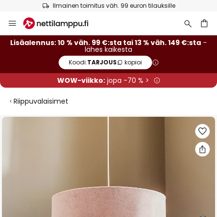
Ilmainen toimitus väh. 99 euron tilauksille
Skip
to
Content
Lisäalennus: 10 % väh. 99 €:sta tai 13 % väh. 149 €:sta
-
lähes kaikesta
Koodi:
TARJOUS
kopioi
WOW-viikko:
jopa -70 % >
Riippuvalaisimet
Skip
to
the
end
of
the
images
gallery