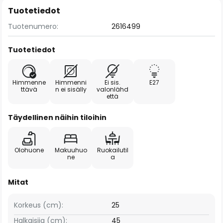
Tuotetiedot
Tuotenumero:
2616499
Tuotetiedot
Himmenne
Himmenni
Ei sis.
E27
ttävä
n ei sisälly
valonlähd
että
Täydellinen näihin tiloihin
Olohuone
Makuuhuo
Ruokailutil
ne
a
Mitat
Korkeus (cm):
25
Halkaisija (cm):
45