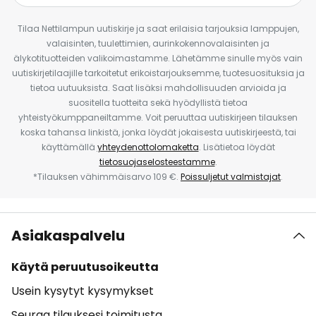
Tilaa Nettilampun uutiskirje ja saat erilaisia tarjouksia lamppujen,
valaisinten, tuulettimien, aurinkokennovalaisinten ja
älykotituotteiden valikoimastamme. Lähetämme sinulle myös vain
uutiskirjetilaajille tarkoitetut erikoistarjouksemme, tuotesuosituksia ja
tietoa uutuuksista. Saat lisäksi mahdollisuuden arvioida ja
suositella tuotteita sekä hyödyllistä tietoa
yhteistyökumppaneiltamme. Voit peruuttaa uutiskirjeen tilauksen
koska tahansa linkistä, jonka löydät jokaisesta uutiskirjeestä, tai
käyttämällä
yhteydenottolomaketta
. Lisätietoa löydät
tietosuojaselosteestamme
.
*Tilauksen vähimmäisarvo 109 €.
Poissuljetut valmistajat
.
Asiakaspalvelu
Käytä peruutusoikeutta
Usein kysytyt kysymykset
Seuraa tilauksesi toimitusta