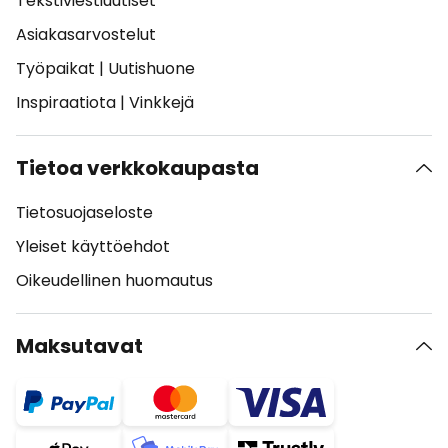
Tekstiviestiuutiset
Asiakasarvostelut
Työpaikat
|
Uutishuone
Inspiraatiota
|
Vinkkejä
Tietoa verkkokaupasta
Tietosuojaseloste
Yleiset käyttöehdot
Oikeudellinen huomautus
Maksutavat