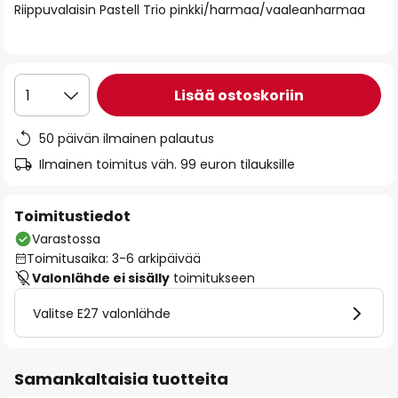
Riippuvalaisin Pastell Trio pinkki/harmaa/vaaleanharmaa
the
images
gallery
Lisää ostoskoriin
1
50 päivän ilmainen palautus
Ilmainen toimitus väh. 99 euron tilauksille
Toimitustiedot
Varastossa
Toimitusaika: 3-6 arkipäivää
Valonlähde ei sisälly
toimitukseen
Valitse E27 valonlähde
Samankaltaisia tuotteita