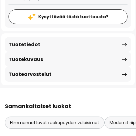
Kysyttävää tästä tuotteesta?
Tuotetiedot
Tuotekuvaus
Tuotearvostelut
Samankaltaiset luokat
Himmennettävät ruokapöydän valaisimet
Modernit ri