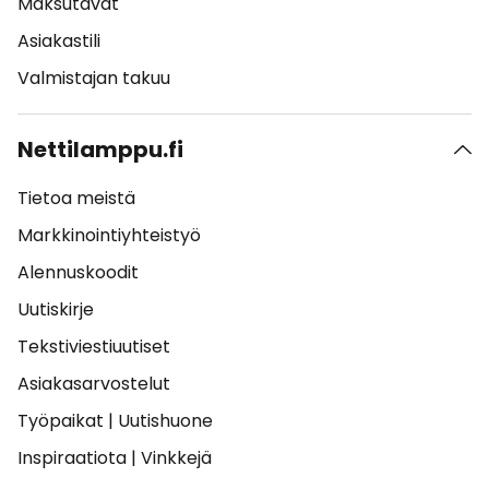
Maksutavat
Asiakastili
Valmistajan takuu
Nettilamppu.fi
Tietoa meistä
Markkinointiyhteistyö
Alennuskoodit
Uutiskirje
Tekstiviestiuutiset
Asiakasarvostelut
Työpaikat
|
Uutishuone
Inspiraatiota
|
Vinkkejä