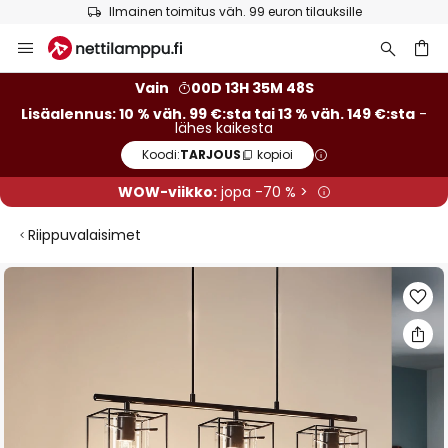
Ilmainen toimitus väh. 99 euron tilauksille
Skip
to
Content
Vain
00D 13H 35M 48S
Lisäalennus: 10 % väh. 99 €:sta tai 13 % väh. 149 €:sta
-
lähes kaikesta
Koodi:
TARJOUS
kopioi
WOW-viikko:
jopa -70 % >
Riippuvalaisimet
Skip
to
the
end
of
the
images