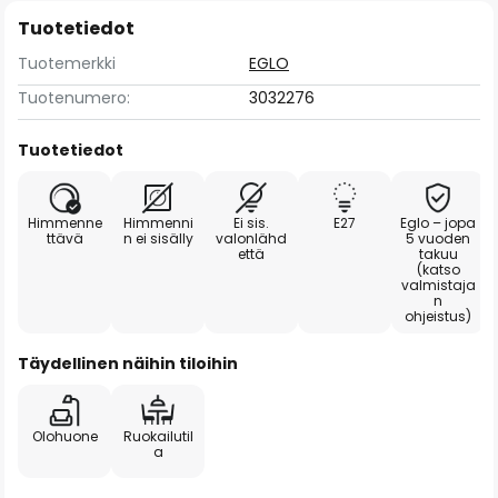
Tuotetiedot
Tuotemerkki
EGLO
Tuotenumero:
3032276
Tuotetiedot
Himmenne
Himmenni
Ei sis.
E27
Eglo – jopa
ttävä
n ei sisälly
valonlähd
5 vuoden
että
takuu
(katso
valmistaja
n
ohjeistus)
Täydellinen näihin tiloihin
Olohuone
Ruokailutil
a