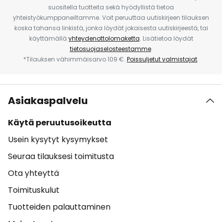
suositella tuotteita sekä hyödyllistä tietoa
yhteistyökumppaneiltamme. Voit peruuttaa uutiskirjeen tilauksen
koska tahansa linkistä, jonka löydät jokaisesta uutiskirjeestä, tai
käyttämällä
yhteydenottolomaketta
. Lisätietoa löydät
tietosuojaselosteestamme
.
*Tilauksen vähimmäisarvo 109 €.
Poissuljetut valmistajat
.
Asiakaspalvelu
Käytä peruutusoikeutta
Usein kysytyt kysymykset
Seuraa tilauksesi toimitusta
Ota yhteyttä
Toimituskulut
Tuotteiden palauttaminen