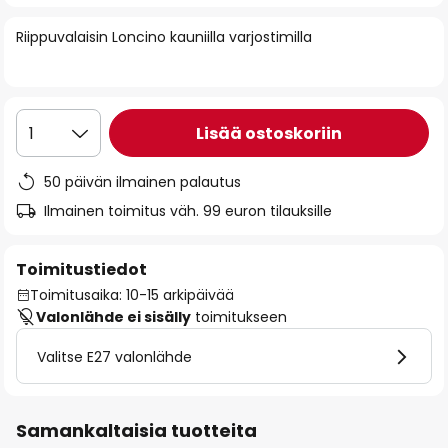
of
Riippuvalaisin Loncino kauniilla varjostimilla
the
images
gallery
Lisää ostoskoriin
1
50 päivän ilmainen palautus
Ilmainen toimitus väh. 99 euron tilauksille
Toimitustiedot
Toimitusaika: 10-15 arkipäivää
Valonlähde ei sisälly
toimitukseen
Valitse E27 valonlähde
Samankaltaisia tuotteita