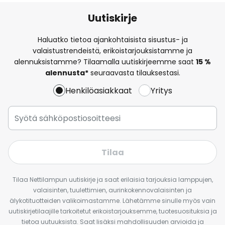
Uutiskirje
Haluatko tietoa ajankohtaisista sisustus- ja
valaistustrendeistä, erikoistarjouksistamme ja
alennuksistamme? Tilaamalla uutiskirjeemme saat
15 %
alennusta*
seuraavasta tilauksestasi.
Henkilöasiakkaat
Yritys
Tilaa
Tilaa Nettilampun uutiskirje ja saat erilaisia tarjouksia lamppujen,
valaisinten, tuulettimien, aurinkokennovalaisinten ja
älykotituotteiden valikoimastamme. Lähetämme sinulle myös vain
uutiskirjetilaajille tarkoitetut erikoistarjouksemme, tuotesuosituksia ja
tietoa uutuuksista. Saat lisäksi mahdollisuuden arvioida ja