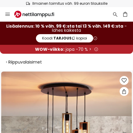
Ilmainen toimitus väh. 99 euron tilauksille
Skip
to
Content
Lisäalennus: 10 % väh. 99 €:sta tai 13 % väh. 149 €:sta
-
lähes kaikesta
Koodi:
TARJOUS
kopioi
WOW-viikko:
jopa -70 % >
Riippuvalaisimet
Skip
to
the
end
of
the
images
gallery