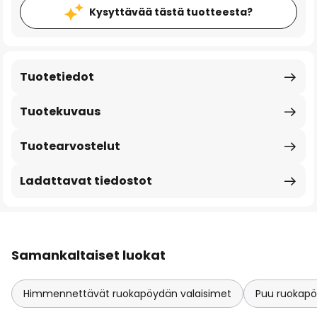
Kysyttävää tästä tuotteesta?
Tuotetiedot
Tuotekuvaus
Tuotearvostelut
Ladattavat tiedostot
Samankaltaiset luokat
Himmennettävät ruokapöydän valaisimet
Puu ruokapö