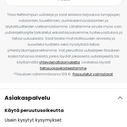
Tilaa Nettilampun uutiskirje ja saat erilaisia tarjouksia lamppujen,
valaisinten, tuulettimien, aurinkokennovalaisinten ja
älykotituotteiden valikoimastamme. Lähetämme sinulle myös vain
uutiskirjetilaajille tarkoitetut erikoistarjouksemme, tuotesuosituksia ja
tietoa uutuuksista. Saat lisäksi mahdollisuuden arvioida ja
suositella tuotteita sekä hyödyllistä tietoa
yhteistyökumppaneiltamme. Voit peruuttaa uutiskirjeen tilauksen
koska tahansa linkistä, jonka löydät jokaisesta uutiskirjeestä, tai
käyttämällä
yhteydenottolomaketta
. Lisätietoa löydät
tietosuojaselosteestamme
.
*Tilauksen vähimmäisarvo 109 €.
Poissuljetut valmistajat
.
Asiakaspalvelu
Käytä peruutusoikeutta
Usein kysytyt kysymykset