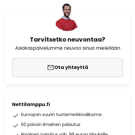
Tarvitsetko neuvontaa?
Asiakaspalvelumme neuvoo sinua mielellään
Ota yhteyttä
Nettilamppu.fi
Euroopan suurin tuotemerkkivalikoima
50 päivän ilmainen palautus
Ilmainen toimitus väh. 99 euron tilauksille