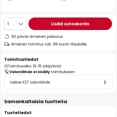
the
images
gallery
Lisää ostoskoriin
1
50 päivän ilmainen palautus
Ilmainen toimitus väh. 99 euron tilauksille
Toimitustiedot
Toimitusaika: 10-15 arkipäivää
Valonlähde ei sisälly
toimitukseen
Valitse E27 valonlähde
Samankaltaisia tuotteita
Tuotetiedot