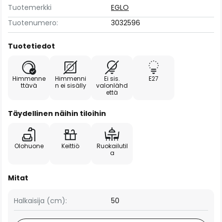
Tuotemerkki
EGLO
Tuotenumero:
3032596
Tuotetiedot
Himmenne
Himmenni
Ei sis.
E27
ttävä
n ei sisälly
valonlähd
että
Täydellinen näihin tiloihin
Olohuone
Keittiö
Ruokailutil
a
Mitat
Halkaisija (cm):
50