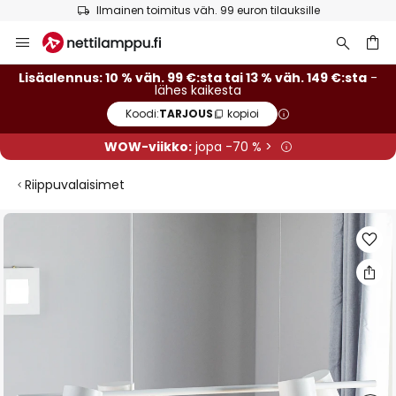
Ilmainen toimitus väh. 99 euron tilauksille
Skip
to
Content
Lisäalennus: 10 % väh. 99 €:sta tai 13 % väh. 149 €:sta
-
lähes kaikesta
Koodi:
TARJOUS
kopioi
WOW-viikko:
jopa -70 % >
Riippuvalaisimet
Skip
to
the
end
of
the
images
gallery