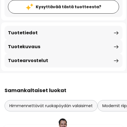
Kysyttävää tästä tuotteesta?
Tuotetiedot
Tuotekuvaus
Tuotearvostelut
Samankaltaiset luokat
Himmennettävät ruokapöydän valaisimet
Modernit ri