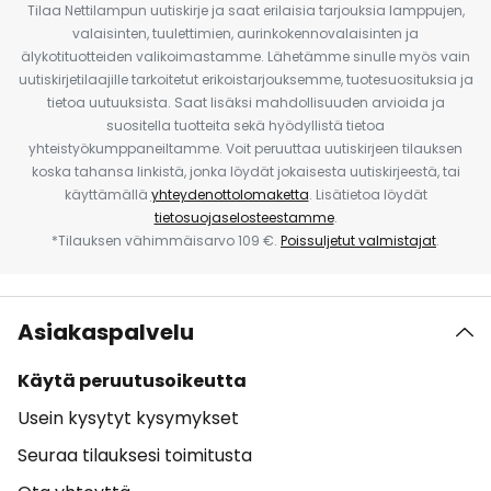
Tilaa Nettilampun uutiskirje ja saat erilaisia tarjouksia lamppujen,
valaisinten, tuulettimien, aurinkokennovalaisinten ja
älykotituotteiden valikoimastamme. Lähetämme sinulle myös vain
uutiskirjetilaajille tarkoitetut erikoistarjouksemme, tuotesuosituksia ja
tietoa uutuuksista. Saat lisäksi mahdollisuuden arvioida ja
suositella tuotteita sekä hyödyllistä tietoa
yhteistyökumppaneiltamme. Voit peruuttaa uutiskirjeen tilauksen
koska tahansa linkistä, jonka löydät jokaisesta uutiskirjeestä, tai
käyttämällä
yhteydenottolomaketta
. Lisätietoa löydät
tietosuojaselosteestamme
.
*Tilauksen vähimmäisarvo 109 €.
Poissuljetut valmistajat
.
Asiakaspalvelu
Käytä peruutusoikeutta
Usein kysytyt kysymykset
Seuraa tilauksesi toimitusta