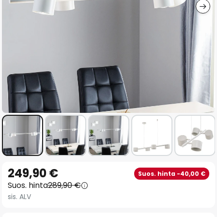
Skip
249,90 €
Suos. hinta -40,00 €
to
Suos. hinta
289,90 €
the
sis. ALV
beginning
of