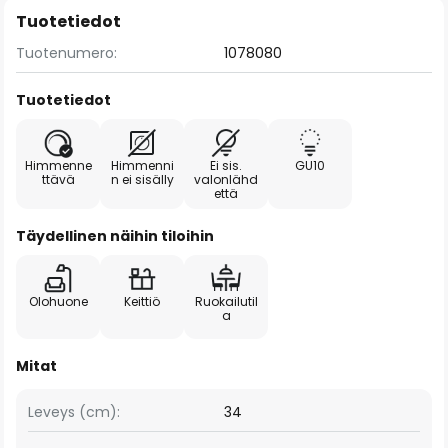
Tuotetiedot
Tuotenumero:
1078080
Tuotetiedot
Himmenne
Himmenni
Ei sis.
GU10
ttävä
n ei sisälly
valonlähd
että
Täydellinen näihin tiloihin
Olohuone
Keittiö
Ruokailutil
a
Mitat
Leveys (cm):
34