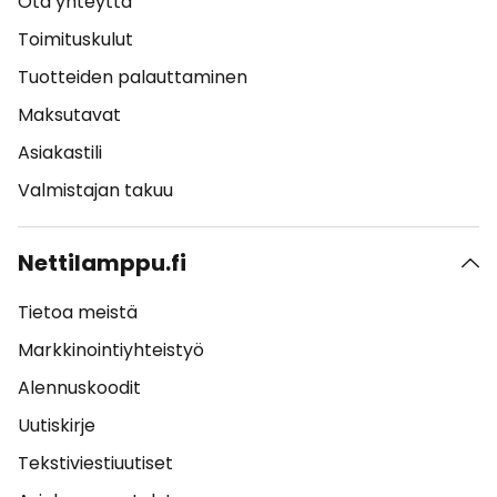
Ota yhteyttä
Toimituskulut
Tuotteiden palauttaminen
Maksutavat
Asiakastili
Valmistajan takuu
Nettilamppu.fi
Tietoa meistä
Markkinointiyhteistyö
Alennuskoodit
Uutiskirje
Tekstiviestiuutiset