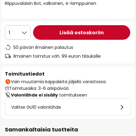
Riippuvalaisin Bot, valkoinen, 4-lamppuinen
the
images
gallery
Lisää ostoskoriin
1
50 päivän ilmainen palautus
Ilmainen toimitus väh. 99 euron tilauksille
Toimitustiedot
Vain muutamia kappaleita jäljellä varastossa.
Toimitusaika: 3-6 arkipäivää
Valonlähde ei sisälly
toimitukseen
Valitse GU10 valonlähde
Samankaltaisia tuotteita