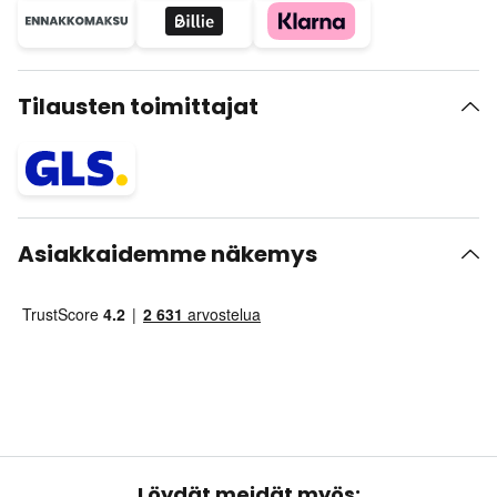
Tilausten toimittajat
Asiakkaidemme näkemys
Löydät meidät myös: