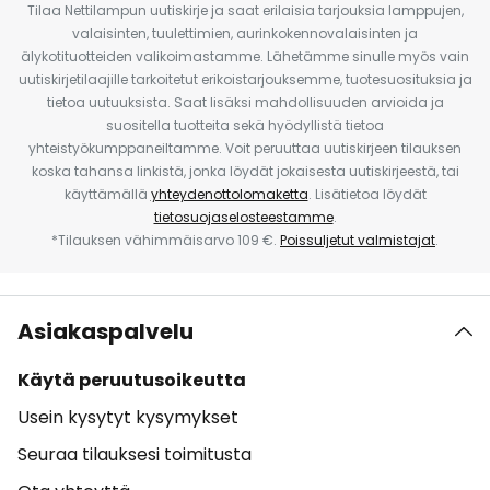
Tilaa Nettilampun uutiskirje ja saat erilaisia tarjouksia lamppujen,
valaisinten, tuulettimien, aurinkokennovalaisinten ja
älykotituotteiden valikoimastamme. Lähetämme sinulle myös vain
uutiskirjetilaajille tarkoitetut erikoistarjouksemme, tuotesuosituksia ja
tietoa uutuuksista. Saat lisäksi mahdollisuuden arvioida ja
suositella tuotteita sekä hyödyllistä tietoa
yhteistyökumppaneiltamme. Voit peruuttaa uutiskirjeen tilauksen
koska tahansa linkistä, jonka löydät jokaisesta uutiskirjeestä, tai
käyttämällä
yhteydenottolomaketta
. Lisätietoa löydät
tietosuojaselosteestamme
.
*Tilauksen vähimmäisarvo 109 €.
Poissuljetut valmistajat
.
Asiakaspalvelu
Käytä peruutusoikeutta
Usein kysytyt kysymykset
Seuraa tilauksesi toimitusta