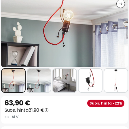
Skip
63,90 €
Suos. hinta -22%
to
Suos. hinta
81,90 €
the
sis. ALV
beginning
of