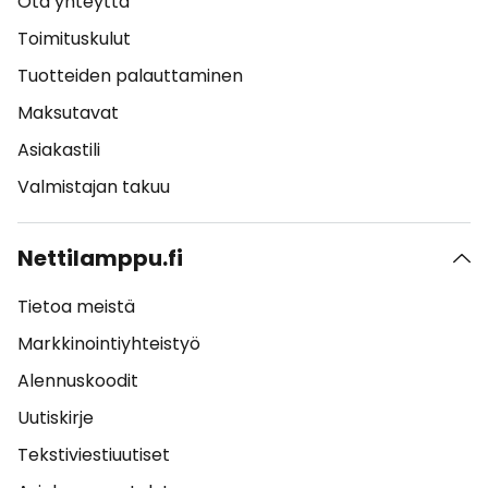
Ota yhteyttä
Toimituskulut
Tuotteiden palauttaminen
Maksutavat
Asiakastili
Valmistajan takuu
Nettilamppu.fi
Tietoa meistä
Markkinointiyhteistyö
Alennuskoodit
Uutiskirje
Tekstiviestiuutiset