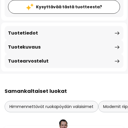
Kysyttävää tästä tuotteesta?
Tuotetiedot
Tuotekuvaus
Tuotearvostelut
Samankaltaiset luokat
Himmennettävät ruokapöydän valaisimet
Modernit ri