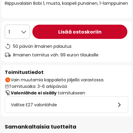
Riippuvalaisin Bobi 1, musta, kaapeli punainen, 1-lamppuinen
the
images
gallery
Lisää ostoskoriin
1
50 päivän ilmainen palautus
Ilmainen toimitus väh. 99 euron tilauksille
Toimitustiedot
Vain muutamia kappaleita jäljellä varastossa.
Toimitusaika: 3-6 arkipäivää
Valonlähde ei sisälly
toimitukseen
Valitse E27 valonlähde
Samankaltaisia tuotteita