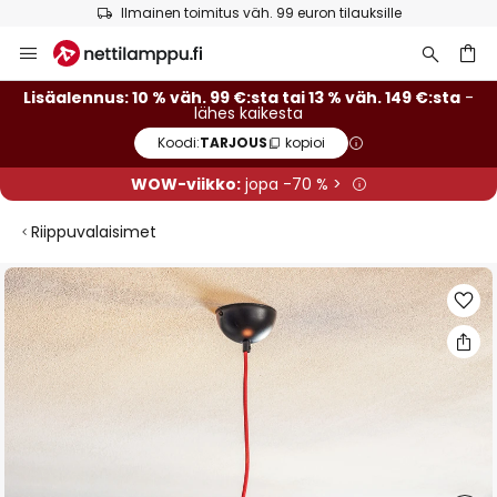
Ilmainen toimitus väh. 99 euron tilauksille
Skip
to
Content
Lisäalennus: 10 % väh. 99 €:sta tai 13 % väh. 149 €:sta
-
lähes kaikesta
Koodi:
TARJOUS
kopioi
WOW-viikko:
jopa -70 % >
Riippuvalaisimet
Skip
to
the
end
of
the
images
gallery