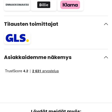
Tilausten toimittajat
Asiakkaidemme näkemys
Löydät meidät myös: