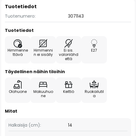
Tuotetiedot
Tuotenumero:
3071143
Tuotetiedot
Himmenne
Himmenni
Ei sis.
E27
ttävä
n ei sisälly
valonlähd
että
Täydellinen näihin tiloihin
Olohuone
Makuuhuo
Keittiö
Ruokailutil
ne
a
Mitat
Halkaisija (cm):
14