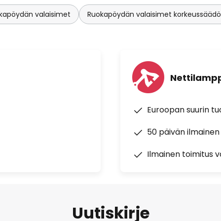
kapöydän valaisimet
Ruokapöydän valaisimet korkeussäädöl
Nettilampp
Euroopan suurin t
50 päivän ilmainen
Ilmainen toimitus vä
Uutiskirje