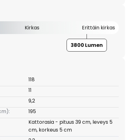
Kirkas
Erittäin kirkas
3800 Lumen
118
11
9,2
(cm):
195
Kattorasia - pituus 39 cm, leveys 5
cm, korkeus 5 cm