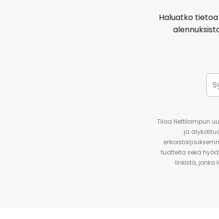
Haluatko tietoa 
alennuksist
Tilaa Nettilampun uut
ja älykotit
erikoistarjouksemm
tuotteita sekä hyöd
linkistä, jonka