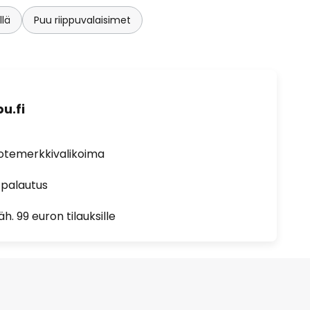
lä
Puu riippuvalaisimet
u.fi
uotemerkkivalikoima
 palautus
h. 99 euron tilauksille