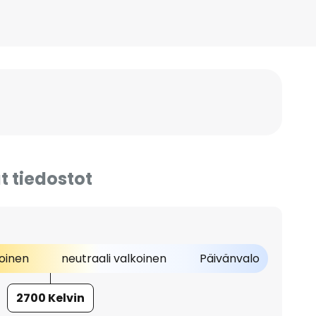
t tiedostot
oinen
neutraali valkoinen
Päivänvalo
2700 Kelvin