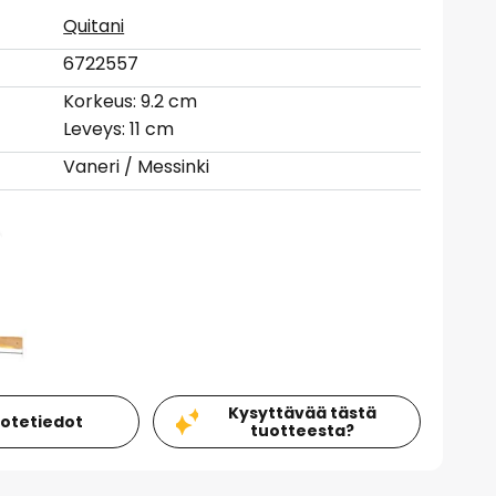
Quitani
6722557
Korkeus: 9.2 cm
Leveys: 11 cm
Vaneri / Messinki
Kysyttävää tästä
uotetiedot
tuotteesta?