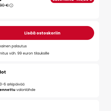
,90 €
Lisää ostoskoriin
mainen palautus
itus väh. 99 euron tilauksille
dot
 3-6 arkipäivää
sennettu
valonlähde