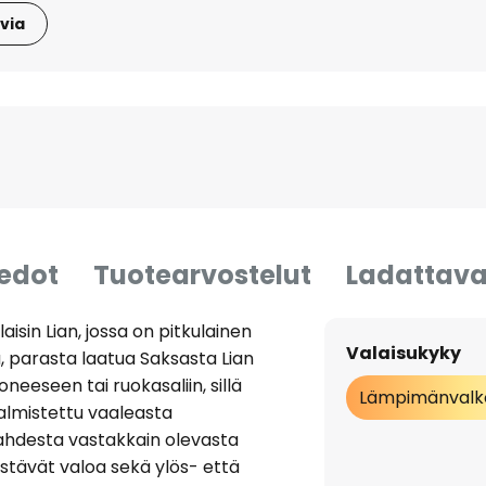
via
iedot
Tuotearvostelut
Ladattava
sin Lian, jossa on pitkulainen
Valaisukyky
, parasta laatua Saksasta Lian
neeseen tai ruokasaliin, sillä
Lämpimänvalk
almistettu vaaleasta
kahdesta vastakkain olevasta
stävät valoa sekä ylös- että