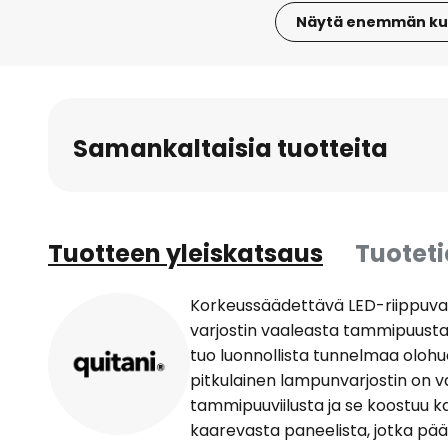
Näytä enemmän ku
Skip
to
the
beginning
Samankaltaisia tuotteita
of
the
images
gallery
Tuotteen yleiskatsaus
Tuotet
Korkeussäädettävä LED-riippuvalai
varjostin vaaleasta tammipuusta
tuo luonnollista tunnelmaa olohuo
pitkulainen lampunvarjostin on v
tammipuuviilusta ja se koostuu 
kaarevasta paneelista, jotka pää