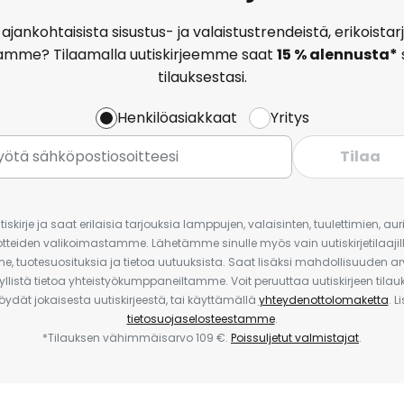
ajankohtaisista sisustus- ja valaistustrendeistä, erikoist
amme? Tilaamalla uutiskirjeemme saat
15 % alennusta*
tilauksestasi.
Henkilöasiakkaat
Yritys
Tilaa
iskirje ja saat erilaisia tarjouksia lamppujen, valaisinten, tuulettimien, a
uotteiden valikoimastamme. Lähetämme sinulle myös vain uutiskirjetilaajille
e, tuotesuosituksia ja tietoa uutuuksista. Saat lisäksi mahdollisuuden arv
yllistä tietoa yhteistyökumppaneiltamme. Voit peruuttaa uutiskirjeen til
 löydät jokaisesta uutiskirjeestä, tai käyttämällä
yhteydenottolomaketta
. L
tietosuojaselosteestamme
.
*Tilauksen vähimmäisarvo 109 €.
Poissuljetut valmistajat
.