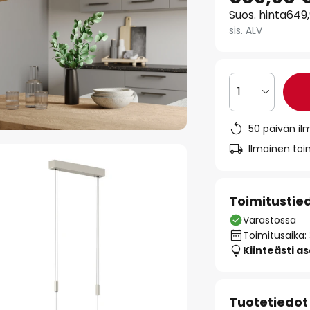
Suos. hinta
649
sis. ALV
1
50 päivän il
Ilmainen toim
Toimitustie
Varastossa
Toimitusaika:
Kiinteästi a
Tuotetiedot