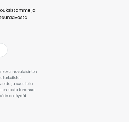
arjouksistamme ja
seuraavasta
urinkokennovalaisinten
 tarkoitetut
ioida ja suositella
auksen koska tahansa
isätietoa löydät