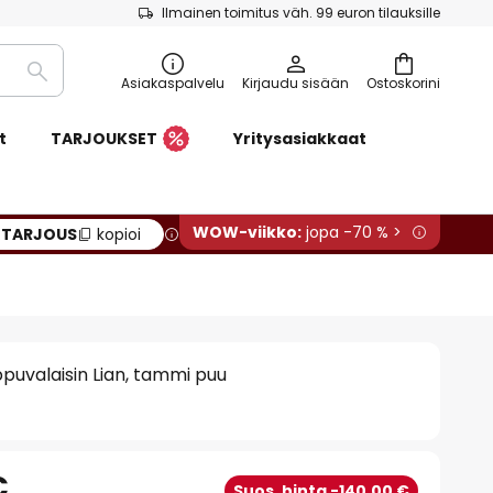
Ilmainen toimitus väh. 99 euron tilauksille
Etsi
Asiakaspalvelu
Kirjaudu sisään
Ostoskorini
t
TARJOUKSET
Yritysasiakkaat
WOW-viikko:
jopa -70 % >
:
TARJOUS
kopioi
ppuvalaisin Lian, tammi puu
€
Suos. hinta -140,00 €