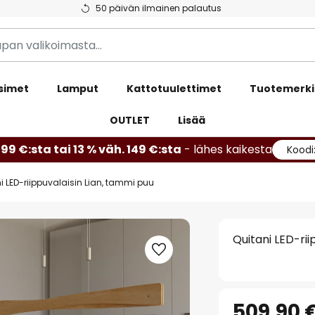
50 päivän ilmainen palautus
simet
Lamput
Kattotuulettimet
Tuotemerki
OUTLET
Lisää
99 €:sta tai 13 % väh. 149 €:sta
- lähes kaikesta
Koodi
i LED-riippuvalaisin Lian, tammi puu
Quitani LED-rii
509,90 