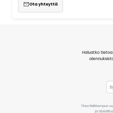
Ota yhteyttä
Haluatko tietoa 
alennuksist
Tilaa Nettilampun uut
ja älykotit