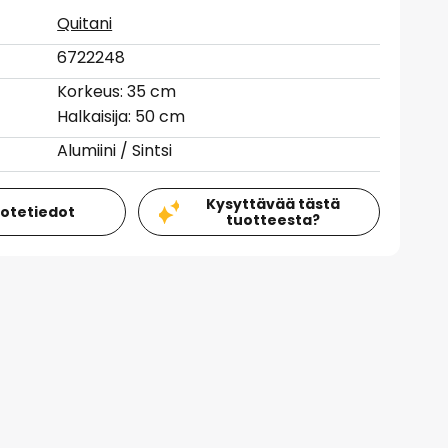
Quitani
6722248
Korkeus: 35 cm
Halkaisija: 50 cm
Alumiini / Sintsi
Kysyttävää tästä
uotetiedot
tuotteesta?