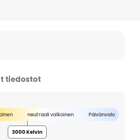
t tiedostot
oinen
neutraali valkoinen
Päivänvalo
3000 Kelvin