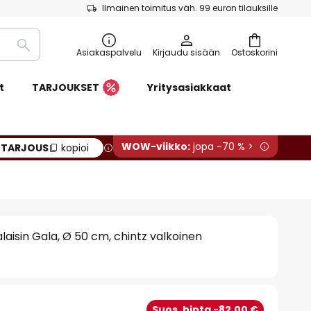
Ilmainen toimitus väh. 99 euron tilauksille
Etsi
Asiakaspalvelu
Kirjaudu sisään
Ostoskorini
t
TARJOUKSET
Yritysasiakkaat
WOW-viikko:
jopa -70 % >
:
TARJOUS
kopioi
laisin Gala, Ø 50 cm, chintz valkoinen
Suos. hinta -82,00 €