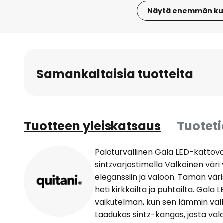
Näytä enemmän ku
Skip
to
the
beginning
Samankaltaisia tuotteita
of
the
images
gallery
Tuotteen yleiskatsaus
Tuotet
Paloturvallinen Gala LED-kattoval
sintzvarjostimella Valkoinen vär
eleganssiin ja valoon. Tämän väri
heti kirkkailta ja puhtailta. Gala 
vaikutelman, kun sen lämmin val
Laadukas sintz-kangas, josta vala