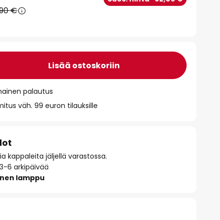
,90 €
Lisää ostoskoriin
mainen palautus
itus väh. 99 euron tilauksille
dot
 kappaleita jäljellä varastossa.
 3-6 arkipäivää
inen lamppu