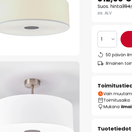
Suos. hinta
394
sis. ALV
1
50 päivän il
Ilmainen toim
Toimitustie
Vain muutamia
Toimitusaika:
Mukana
ilma
Tuotetiedot