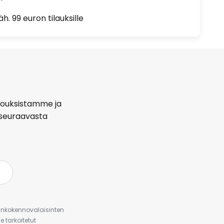
h. 99 euron tilauksille
arjouksistamme ja
seuraavasta
urinkokennovalaisinten
 tarkoitetut