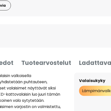
via
iedot
Tuotearvostelut
Ladattava
aisin valkoisella
Valaisukyky
i yhdistetään puhtauteen,
set valaisimet näyttävät siksi
Lämpimänvalk
LED-kattovalaisin luo juuri tämän
koinen valo sytytetään.
isimen varjostin on valmistettu,