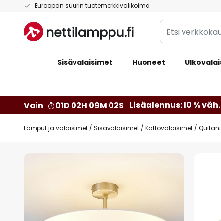
Skip
Euroopan suurin tuotemerkkivalikoima
to
Etsi
Content
verkkokaupan
valikoimasta...
Sisävalaisimet
Huoneet
Ulkovalai
Lisäalennus: 10 % väh. 
Vain
01D 02H 09M 01S
Lamput ja valaisimet
Sisävalaisimet
Kattovalaisimet
Quitani
Skip
to
the
end
of
the