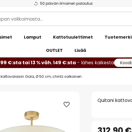
50 päivän ilmainen palautus
simet
Lamput
Kattotuulettimet
Tuotemerki
OUTLET
Lisää
99 €:sta tai 13 % väh. 149 €:sta
- lähes kaikesta
Koodi
 kattovalaisin Gala, Ø 50 cm, chintz valkoinen
Quitani kattova
312,90 €