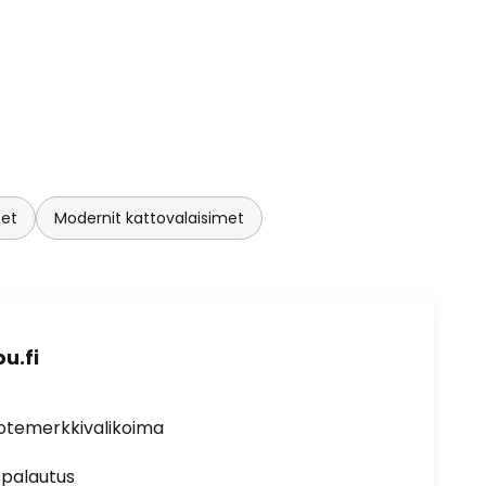
met
Modernit kattovalaisimet
u.fi
uotemerkkivalikoima
 palautus