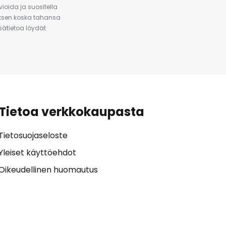
ioida ja suositella
auksen koska tahansa
isätietoa löydät
Tietoa verkkokaupasta
Tietosuojaseloste
Yleiset käyttöehdot
Oikeudellinen huomautus