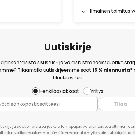
Ilmainen toimitus vä
Uutiskirje
ajankohtaisista sisustus- ja valaistustrendeistä, erikoist
amme? Tilaamalla uutiskirjeemme saat
15 % alennusta*
tilauksestasi.
Henkilöasiakkaat
Yritys
Tilaa
iskirje ja saat erilaisia tarjouksia lamppujen, valaisinten, tuulettimien, a
uotteiden valikoimastamme. Lähetämme sinulle myös vain uutiskirjetilaajille