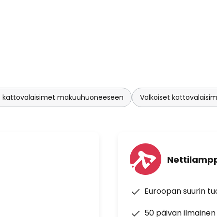
t kattovalaisimet makuuhuoneeseen
Valkoiset kattovalaisi
Nettilampp
Euroopan suurin t
50 päivän ilmainen