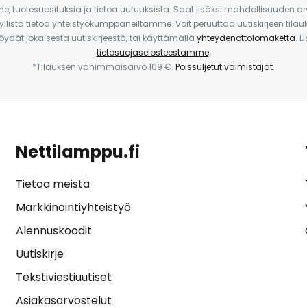
e, tuotesuosituksia ja tietoa uutuuksista. Saat lisäksi mahdollisuuden arv
yllistä tietoa yhteistyökumppaneiltamme. Voit peruuttaa uutiskirjeen til
 löydät jokaisesta uutiskirjeestä, tai käyttämällä
yhteydenottolomaketta
. L
tietosuojaselosteestamme
.
*Tilauksen vähimmäisarvo 109 €.
Poissuljetut valmistajat
.
Nettilamppu.fi
Tietoa meistä
Markkinointiyhteistyö
Alennuskoodit
Uutiskirje
Tekstiviestiuutiset
Asiakasarvostelut