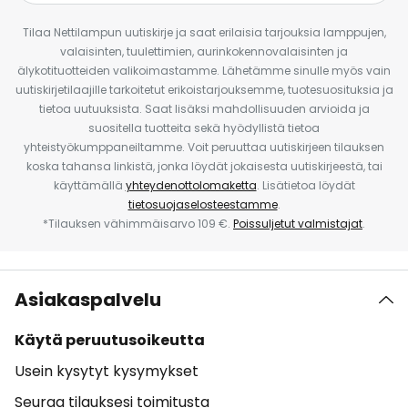
Tilaa Nettilampun uutiskirje ja saat erilaisia tarjouksia lamppujen,
valaisinten, tuulettimien, aurinkokennovalaisinten ja
älykotituotteiden valikoimastamme. Lähetämme sinulle myös vain
uutiskirjetilaajille tarkoitetut erikoistarjouksemme, tuotesuosituksia ja
tietoa uutuuksista. Saat lisäksi mahdollisuuden arvioida ja
suositella tuotteita sekä hyödyllistä tietoa
yhteistyökumppaneiltamme. Voit peruuttaa uutiskirjeen tilauksen
koska tahansa linkistä, jonka löydät jokaisesta uutiskirjeestä, tai
käyttämällä
yhteydenottolomaketta
. Lisätietoa löydät
tietosuojaselosteestamme
.
*Tilauksen vähimmäisarvo 109 €.
Poissuljetut valmistajat
.
Asiakaspalvelu
Käytä peruutusoikeutta
Usein kysytyt kysymykset
Seuraa tilauksesi toimitusta