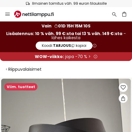
Ilmainen toimitus väh. 99 euron tilauksille
Skip
to
Content
Vain
01D 15H 15M 09S
Lisäalennus: 10 % väh. 99 €:sta tai 13 % väh. 149 €:sta
-
lähes kaikesta
Koodi:
TARJOUS
kopioi
WOW-viikko:
jopa -70 % >
Riippuvalaisimet
Skip
Viim. tuotteet
to
the
end
of
the
images