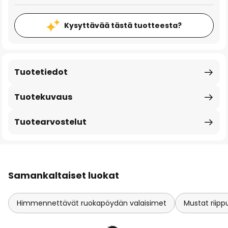
Kysyttävää tästä tuotteesta?
Tuotetiedot
Tuotekuvaus
Tuotearvostelut
Samankaltaiset luokat
Himmennettävät ruokapöydän valaisimet
Mustat riipp