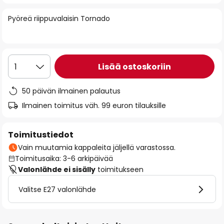
of
Pyöreä riippuvalaisin Tornado
the
images
gallery
Lisää ostoskoriin
1
50 päivän ilmainen palautus
Ilmainen toimitus väh. 99 euron tilauksille
Toimitustiedot
Vain muutamia kappaleita jäljellä varastossa.
Toimitusaika: 3-6 arkipäivää
Valonlähde ei sisälly
toimitukseen
Valitse E27 valonlähde