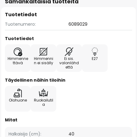
Samankaltaisia tuotteita
Tuotetiedot
Tuotenumero:
6089029
Tuotetiedot
Himmenne
Himmenni
Ei sis.
E27
ttävä
n ei sisälly
valonlähd
että
Täydellinen näihin tiloihin
Olohuone
Ruokailutil
a
Mitat
Halkaisija (cm):
40