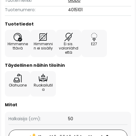
Tuotemerkki
Globo
Tuotenumero:
4015101
Tuotetiedot
Himmenne
Himmenni
Ei sis.
E27
ttävä
n ei sisälly
valonlähd
että
Täydellinen näihin tiloihin
Olohuone
Ruokailutil
a
Mitat
Halkaisija (cm):
50