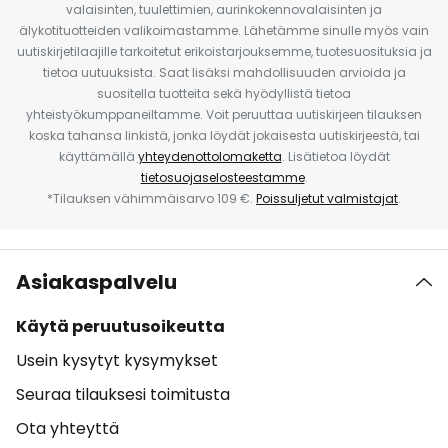
valaisinten, tuulettimien, aurinkokennovalaisinten ja
älykotituotteiden valikoimastamme. Lähetämme sinulle myös vain
uutiskirjetilaajille tarkoitetut erikoistarjouksemme, tuotesuosituksia ja
tietoa uutuuksista. Saat lisäksi mahdollisuuden arvioida ja
suositella tuotteita sekä hyödyllistä tietoa
yhteistyökumppaneiltamme. Voit peruuttaa uutiskirjeen tilauksen
koska tahansa linkistä, jonka löydät jokaisesta uutiskirjeestä, tai
käyttämällä
yhteydenottolomaketta
. Lisätietoa löydät
tietosuojaselosteestamme
.
*Tilauksen vähimmäisarvo 109 €.
Poissuljetut valmistajat
.
Asiakaspalvelu
Käytä peruutusoikeutta
Usein kysytyt kysymykset
Seuraa tilauksesi toimitusta
Ota yhteyttä