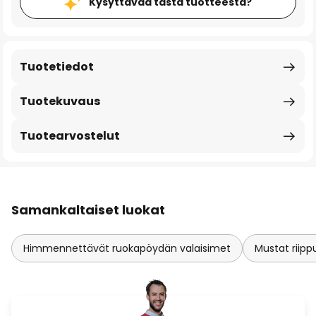
Kysyttävää tästä tuotteesta?
Tuotetiedot
Tuotekuvaus
Tuotearvostelut
Samankaltaiset luokat
Himmennettävät ruokapöydän valaisimet
Mustat riipp