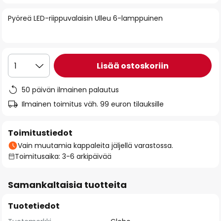
of
Pyöreä LED-riippuvalaisin Ulleu 6-lamppuinen
the
images
gallery
Lisää ostoskoriin
1
50 päivän ilmainen palautus
Ilmainen toimitus väh. 99 euron tilauksille
Toimitustiedot
Vain muutamia kappaleita jäljellä varastossa.
Toimitusaika: 3-6 arkipäivää
Samankaltaisia tuotteita
Tuotetiedot