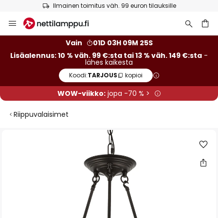
Ilmainen toimitus väh. 99 euron tilauksille
Skip
to
Content
Vain
01D 03H 09M 24S
Lisäalennus: 10 % väh. 99 €:sta tai 13 % väh. 149 €:sta
-
lähes kaikesta
Koodi:
TARJOUS
kopioi
WOW-viikko:
jopa -70 % >
Riippuvalaisimet
Skip
to
the
end
of
the
images