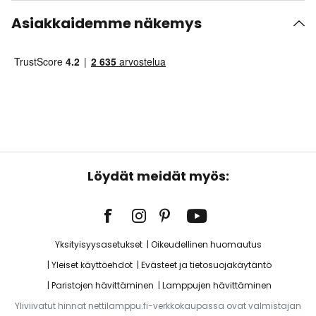
Asiakkaidemme näkemys
Löydät meidät myös:
Yksityisyysasetukset
Oikeudellinen huomautus
Yleiset käyttöehdot
Evästeet ja tietosuojakäytäntö
Paristojen hävittäminen
Lamppujen hävittäminen
Yliviivatut hinnat nettilamppu.fi-verkkokaupassa ovat valmistajan