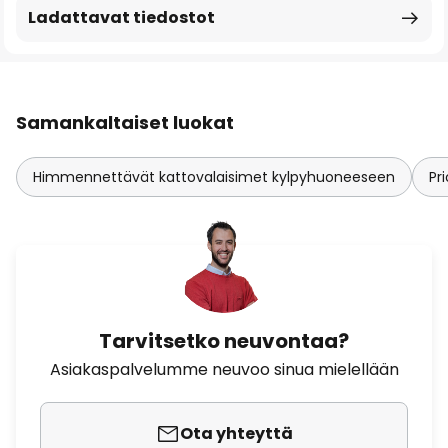
Ladattavat tiedostot
Samankaltaiset luokat
Himmennettävät kattovalaisimet kylpyhuoneeseen
Pr
Tarvitsetko neuvontaa?
Asiakaspalvelumme neuvoo sinua mielellään
Ota yhteyttä