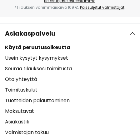
tietosuojaselosteestamme
.
*Tilauksen vähimmäisarvo 109 €.
Poissuljetut valmistajat
.
Asiakaspalvelu
Käytä peruutusoikeutta
Usein kysytyt kysymykset
Seuraa tilauksesi toimitusta
Ota yhteyttä
Toimituskulut
Tuotteiden palauttaminen
Maksutavat
Asiakastili
Valmistajan takuu