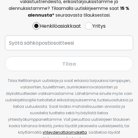
valaistustrendeistä, erikoistarjouksistamme ja
alennuksistamme? Tilaamalla uutiskirjeemme saat
15 %
alennusta*
seuraavasta tilauksestasi.
Henkilöasiakkaat
Yritys
Tilaa
Tilaa Nettilampun uutiskirje ja saat erilaisia tarjouksia lamppujen,
valaisinten, tuulettimien, aurinkokennovalaisinten ja
älykotituotteiden valikoimastamme. Lähetämme sinulle myös vain
uutiskirjetilaajille tarkoitetut erikoistarjouksemme, tuotesuosituksia ja
tietoa uutuuksista. Saat lisäksi mahdollisuuden arvioida ja
suositella tuotteita sekä hyödyllistä tietoa
yhteistyökumppaneiltamme. Voit peruuttaa uutiskirjeen tilauksen
koska tahansa linkistä, jonka löydät jokaisesta uutiskirjeestä, tai
käyttämällä
yhteydenottolomaketta
. Lisätietoa löydät