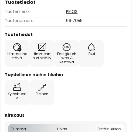
Tuotetiedot
Tuotemerkki
PRIOS
Tuotenumero:
9917055
Tuotetiedot
Himmenne
Himmenni
Energiateh
IP44
ttävä
n ei sisälly
okas &
kestävä
Täydellinen näihin tiloihin
Kylpyhuon
Eteinen
e
Kirkkaus
Tumma
Kirkas
Erittäin kirkas