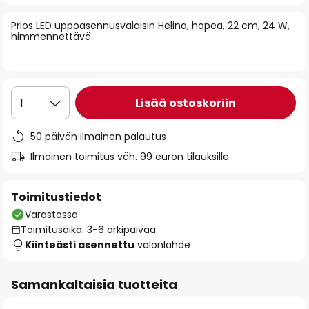
of
Prios LED uppoasennusvalaisin Helina, hopea, 22 cm, 24 W,
the
himmennettävä
images
gallery
Lisää ostoskoriin
1
50 päivän ilmainen palautus
Ilmainen toimitus väh. 99 euron tilauksille
Toimitustiedot
Varastossa
Toimitusaika: 3-6 arkipäivää
Kiinteästi asennettu
valonlähde
Samankaltaisia tuotteita