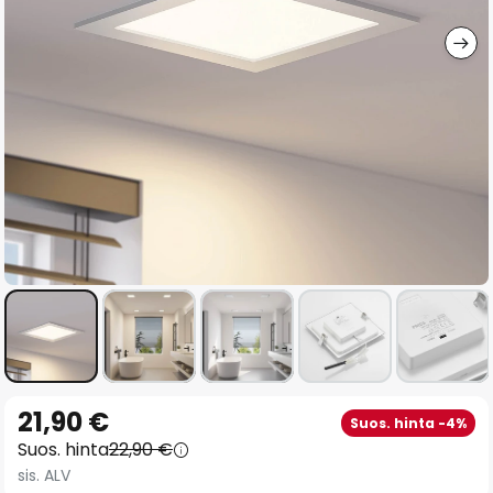
gallery
Skip
21,90 €
Suos. hinta -4%
to
Suos. hinta
22,90 €
the
sis. ALV
beginning