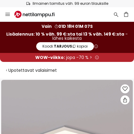
Ilmainen toimitus väh. 99 euron tilauksille
Skip
to
Content
Vain
01D 18H 01M 07S
Lisäalennus: 10 % väh. 99 €:sta tai 13 % väh. 149 €:sta
-
lähes kaikesta
Koodi:
TARJOUS
kopioi
WOW-viikko:
jopa -70 % >
Upotettavat valaisimet
Skip
to
the
end
of
the
images