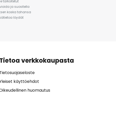
 tarkoitetut
ioida ja suositella
auksen koska tahansa
isätietoa löydät
Tietoa verkkokaupasta
Tietosuojaseloste
Yleiset käyttöehdot
Oikeudellinen huomautus