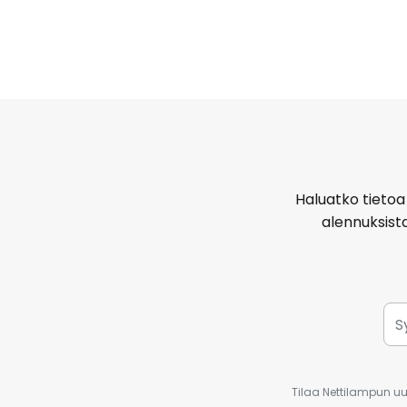
Haluatko tietoa 
alennuksist
Tilaa Nettilampun uut