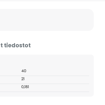
t tiedostot
40
21
:
0,181