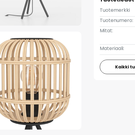
Tuotemerkki
Tuotenumero:
Mitat:
Materiaali:
Kaikki t