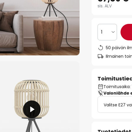
sis. ALV
1
50 päivän il
Ilmainen toim
Toimitustie
Toimitusaika: 
Valonlähde ei
Valitse E27 v
Tuotetiedot