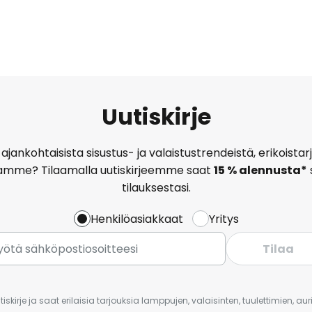
Uutiskirje
ajankohtaisista sisustus- ja valaistustrendeistä, erikoist
amme? Tilaamalla uutiskirjeemme saat
15 % alennusta*
tilauksestasi.
Henkilöasiakkaat
Yritys
Tilaa
iskirje ja saat erilaisia tarjouksia lamppujen, valaisinten, tuulettimien, a