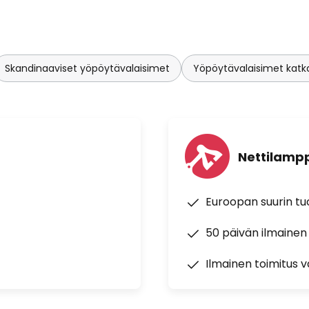
Skandinaaviset yöpöytävalaisimet
Yöpöytävalaisimet katkai
Nettilampp
Euroopan suurin t
50 päivän ilmainen
Ilmainen toimitus vä