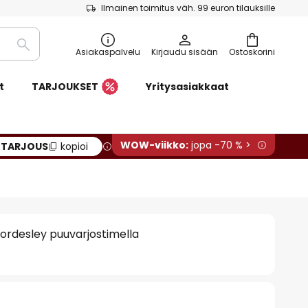
Ilmainen toimitus väh. 99 euron tilauksille
Etsi
Asiakaspalvelu
Kirjaudu sisään
Ostoskorini
t
TARJOUKSET
Yritysasiakkaat
WOW-viikko:
jopa -70 % >
:
TARJOUS
kopioi
Bordesley puuvarjostimella