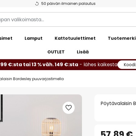
50 päivän ilmainen palautus
simet
Lamput
Kattotuulettimet
Tuotemerki
OUTLET
Lisää
99 €:sta tai 13 % väh. 149 €:sta
- lähes kaikesta
Koodi
alaisin Bordesley puuvarjostimella
Pöytävalaisin 
57,89 €