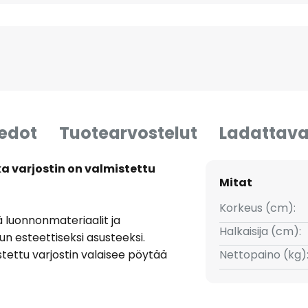
iedot
Tuotearvostelut
Ladattava
a varjostin on valmistettu
Mitat
Korkeus (cm):
 luonnonmateriaalit ja
Halkaisija (cm):
n esteettiseksi asusteeksi.
stettu varjostin valaisee pöytää
Nettopaino (kg)
poikkeuksellisen valopelin.
 selkeä rakenne ja se koostuu