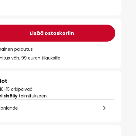
Lisää ostoskoriin
mainen palautus
itus väh. 99 euron tilauksille
dot
10-15 arkipäivää
 sisälly
toimitukseen
alonlähde