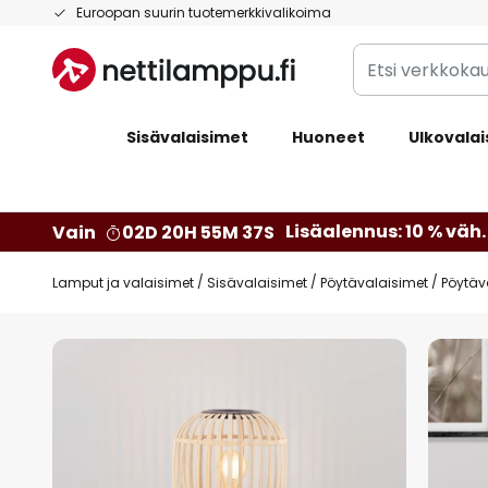
Skip
Euroopan suurin tuotemerkkivalikoima
to
Etsi
Content
verkkokaupan
valikoimasta...
Sisävalaisimet
Huoneet
Ulkovalai
Lisäalennus: 10 % väh. 
Vain
02D 20H 55M 36S
Lamput ja valaisimet
Sisävalaisimet
Pöytävalaisimet
Pöytäv
Skip
to
the
end
of
the