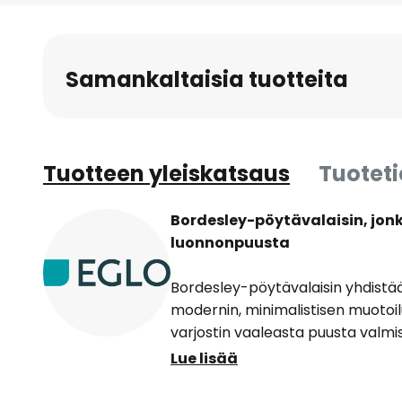
to
the
beginning
Samankaltaisia tuotteita
of
the
images
gallery
Tuotteen yleiskatsaus
Tuotet
Bordesley-pöytävalaisin, jonk
luonnonpuusta
Bordesley-pöytävalaisin yhdistää
modernin, minimalistisen muotoilu
varjostin vaaleasta puusta valmi
miellyttävästi ja luo huoneeseen 
Lue lisää
Tynnyrinmuotoisella varjostin on