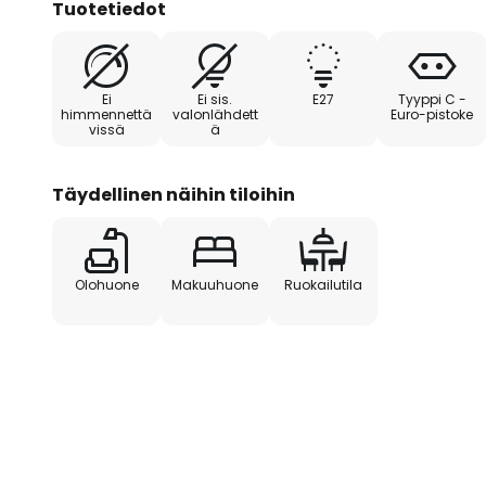
Tuotetiedot
yksittäisistä kevyistä puulistois
teräsjalkaa ja siinä on mustat yks
Pöytävalaisin integroituu yksinkert
Ei
Ei sis.
E27
Tyyppi C -
huoneeseen. Neutraalin värinsä 
himmennettä
valonlähdett
Euro-pistoke
vissä
ä
se on ajaton ja sopii hyvin lukuist
Täydellinen näihin tiloihin
Olohuone
Makuuhuone
Ruokailutila