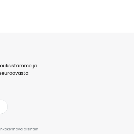
arjouksistamme ja
seuraavasta
urinkokennovalaisinten