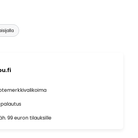
sijalla
u.fi
uotemerkkivalikoima
 palautus
h. 99 euron tilauksille