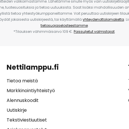
uotteiden valikoimastamme. Lähetämme sinulle myös vain uutiskirjetilaajille
e, tuotesuosituksia ja tietoa uutuuksista. Saat lisäksi mahdollisuuden arv
yllistä tietoa yhteistyökumppaneiltamme. Voit peruuttaa uutiskirjeen til
 löydät jokaisesta uutiskirjeestä, tai käyttämällä
yhteydenottolomaketta
. L
tietosuojaselosteestamme
.
*Tilauksen vähimmäisarvo 109 €.
Poissuljetut valmistajat
.
Nettilamppu.fi
Tietoa meistä
Markkinointiyhteistyö
Alennuskoodit
Uutiskirje
Tekstiviestiuutiset