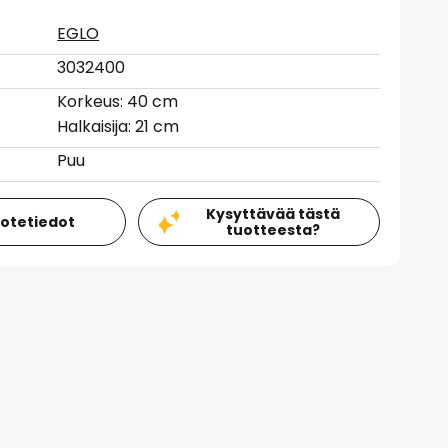
EGLO
3032400
Korkeus: 40 cm
Halkaisija: 21 cm
Puu
Kysyttävää tästä
uotetiedot
tuotteesta?