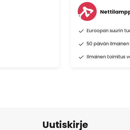
Nettilampp
Euroopan suurin t
50 päivän ilmainen
Ilmainen toimitus vä
Uutiskirje