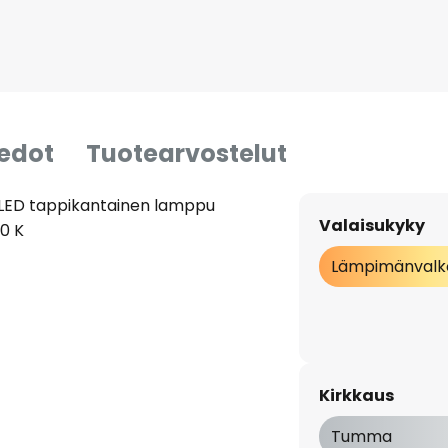
iedot
Tuotearvostelut
9 LED tappikantainen lamppu
Valaisukyky
0 K
Lämpimänvalk
Kirkkaus
Tumma