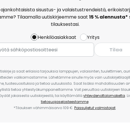
ajankohtaisista sisustus- ja valaistustrendeistä, erikoist
amme? Tilaamalla uutiskirjeemme saat
15 % alennusta*
tilauksestasi.
Henkilöasiakkaat
Yritys
Tilaa
iskirje ja saat erilaisia tarjouksia lamppujen, valaisinten, tuulettimien, a
uotteiden valikoimastamme. Lähetämme sinulle myös vain uutiskirjetilaajille
e, tuotesuosituksia ja tietoa uutuuksista. Saat lisäksi mahdollisuuden arv
yllistä tietoa yhteistyökumppaneiltamme. Voit peruuttaa uutiskirjeen til
 löydät jokaisesta uutiskirjeestä, tai käyttämällä
yhteydenottolomaketta
. L
tietosuojaselosteestamme
.
*Tilauksen vähimmäisarvo 109 €.
Poissuljetut valmistajat
.