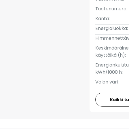
Tuotenumero:
Kanta:
Energialuokka:
Himmennettäv
Keskimääräin
käyttöikä (h):
Energiankulutu
kWh/1000 h:
Valon väri:
Kaikki t