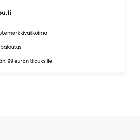
u.fi
uotemerkkivalikoima
 palautus
h. 99 euron tilauksille