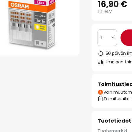
16,90 €
sis. ALV
1
50 päivän il
Ilmainen toim
Toimitustie
Vain muutamia
Toimitusaika:
Tuotetiedot
Tuotemerkki