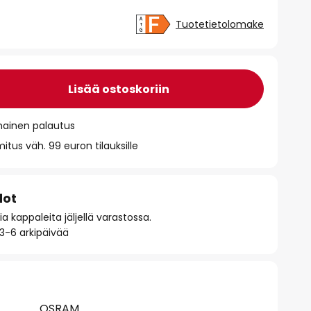
Tuotetietolomake
Lisää ostoskoriin
mainen palautus
itus väh. 99 euron tilauksille
dot
 kappaleita jäljellä varastossa.
 3-6 arkipäivää
OSRAM