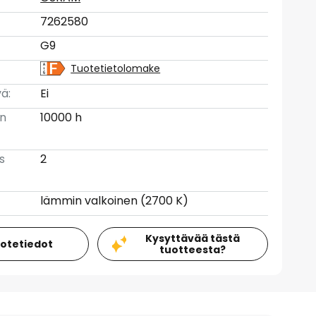
7262580
G9
Tuotetietolomake
ä:
Ei
en
10000 h
s
2
lämmin valkoinen (2700 K)
Kysyttävää tästä
uotetiedot
tuotteesta?