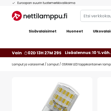
Skip
Euroopan suurin tuotemerkkivalikoima
to
Etsi
Content
verkkokaupan
valikoimasta...
Sisävalaisimet
Huoneet
Ulkovalai
Lisäalennus: 10 % väh. 
Vain
02D 13H 27M 28S
Lamput ja valaisimet
Lamput
OSRAM LED tappikantainen lampp
Skip
to
the
end
of
the