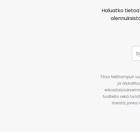
Haluatko tietoa 
alennuksist
Tilaa Nettilampun uut
ja älykotit
erikoistarjouksemm
tuotteita sekä hyöd
linkistä, jonka