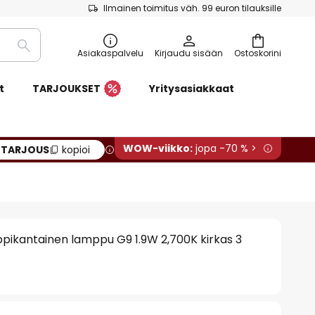
Ilmainen toimitus väh. 99 euron tilauksille
Etsi
Asiakaspalvelu
Kirjaudu sisään
Ostoskorini
t
TARJOUKSET
Yritysasiakkaat
WOW-viikko:
jopa -70 % >
:
TARJOUS
kopioi
pikantainen lamppu G9 1.9W 2,700K kirkas 3