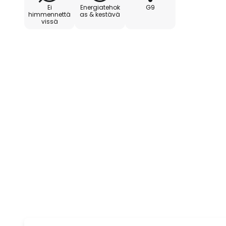
Ei
Energiatehok
G9
himmennettä
as & kestävä
vissä