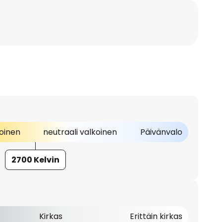
oinen
neutraali valkoinen
Päivänvalo
2700 Kelvin
Kirkas
Erittäin kirkas