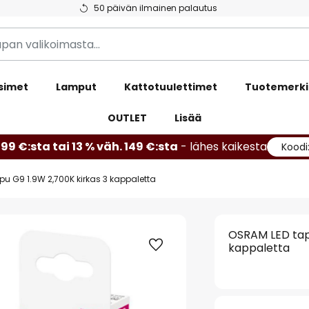
50 päivän ilmainen palautus
simet
Lamput
Kattotuulettimet
Tuotemerki
OUTLET
Lisää
99 €:sta tai 13 % väh. 149 €:sta
- lähes kaikesta
Koodi
u G9 1.9W 2,700K kirkas 3 kappaletta
OSRAM LED tap
kappaletta