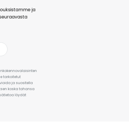
arjouksistamme ja
seuraavasta
urinkokennovalaisinten
 tarkoitetut
ioida ja suositella
auksen koska tahansa
isätietoa löydät