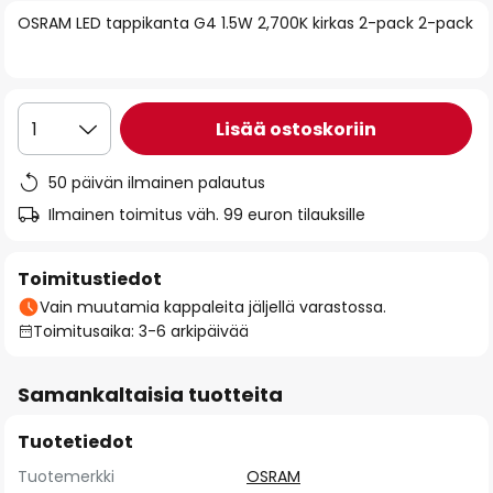
of
OSRAM LED tappikanta G4 1.5W 2,700K kirkas 2-pack 2-pack
the
images
gallery
Lisää ostoskoriin
1
50 päivän ilmainen palautus
Ilmainen toimitus väh. 99 euron tilauksille
Toimitustiedot
Vain muutamia kappaleita jäljellä varastossa.
Toimitusaika: 3-6 arkipäivää
Samankaltaisia tuotteita
Tuotetiedot
Tuotemerkki
OSRAM