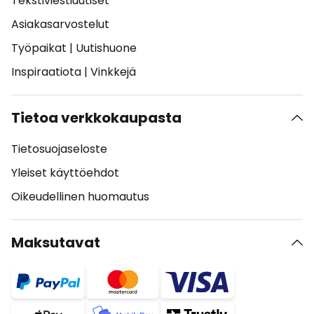
Tekstiviestiuutiset
Asiakasarvostelut
Työpaikat
|
Uutishuone
Inspiraatiota
|
Vinkkejä
Tietoa verkkokaupasta
Tietosuojaseloste
Yleiset käyttöehdot
Oikeudellinen huomautus
Maksutavat