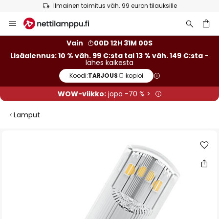
Ilmainen toimitus väh. 99 euron tilauksille
Skip
to
Content
Vain
00D 12H 31M 00S
Lisäalennus: 10 % väh. 99 €:sta tai 13 % väh. 149 €:sta
-
lähes kaikesta
Koodi:
TARJOUS
kopioi
WOW-viikko:
jopa -70 % >
Lamput
Skip
to
the
end
of
the
images