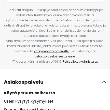
Tilaa Nettilampun uutiskirje ja saat erilaisia tarjouksia lamppujen,
valaisinten, tuulettimien, aurinkokennovalaisinten ja
älykotituotteiden valikoimastamme. Lähetämme sinulle myös vain
uutiskirjetilaajille tarkoitetut erikoistarjouksemme, tuotesuosituksia ja
tietoa uutuuksista. Saat lisäksi mahdollisuuden arvioida ja
suositella tuotteita sekä hyödyllistä tietoa
yhteistyökumppaneiltamme. Voit peruuttaa uutiskirjeen tilauksen
koska tahansa linkistä, jonka löydät jokaisesta uutiskirjeestä, tai
käyttämällä
yhteydenottolomaketta
. Lisätietoa löydät
tietosuojaselosteestamme
.
*Tilauksen vähimmäisarvo 109 €.
Poissuljetut valmistajat
.
Asiakaspalvelu
Käytä peruutusoikeutta
Usein kysytyt kysymykset
Seuraa tilauksesi toimitusta