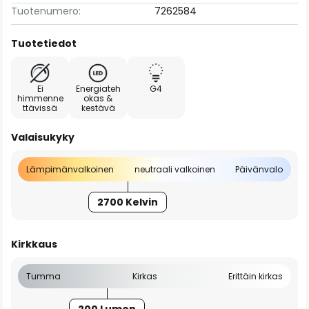
Tuotenumero:
7262584
Tuotetiedot
Ei
Energiateh
G4
himmenne
okas &
ttävissä
kestävä
Valaisukyky
Lämpimänvalkoinen
neutraali valkoinen
Päivänvalo
2700 Kelvin
Kirkkaus
Tumma
Kirkas
Erittäin kirkas